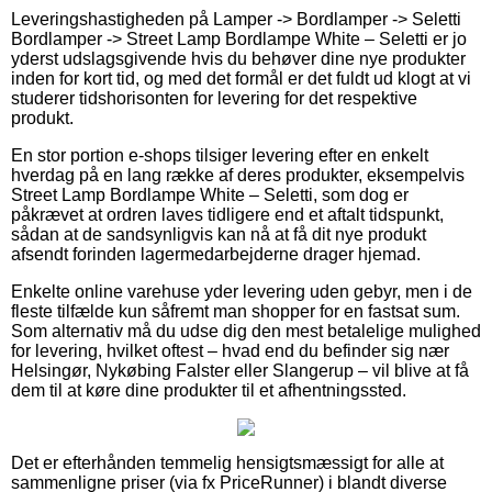
Leveringshastigheden på Lamper -> Bordlamper -> Seletti
Bordlamper -> Street Lamp Bordlampe White – Seletti er jo
yderst udslagsgivende hvis du behøver dine nye produkter
inden for kort tid, og med det formål er det fuldt ud klogt at vi
studerer tidshorisonten for levering for det respektive
produkt.
En stor portion e-shops tilsiger levering efter en enkelt
hverdag på en lang række af deres produkter, eksempelvis
Street Lamp Bordlampe White – Seletti, som dog er
påkrævet at ordren laves tidligere end et aftalt tidspunkt,
sådan at de sandsynligvis kan nå at få dit nye produkt
afsendt forinden lagermedarbejderne drager hjemad.
Enkelte online varehuse yder levering uden gebyr, men i de
fleste tilfælde kun såfremt man shopper for en fastsat sum.
Som alternativ må du udse dig den mest betalelige mulighed
for levering, hvilket oftest – hvad end du befinder sig nær
Helsingør, Nykøbing Falster eller Slangerup – vil blive at få
dem til at køre dine produkter til et afhentningssted.
Det er efterhånden temmelig hensigtsmæssigt for alle at
sammenligne priser (via fx PriceRunner) i blandt diverse