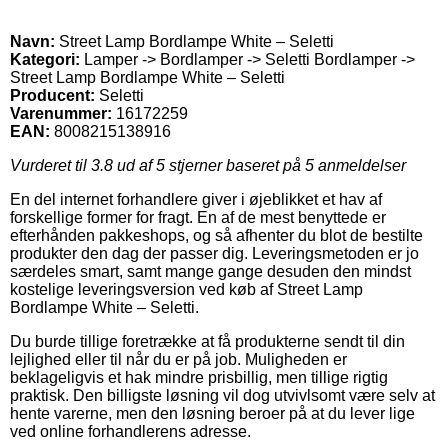
Navn:
Street Lamp Bordlampe White – Seletti
Kategori:
Lamper -> Bordlamper -> Seletti Bordlamper ->
Street Lamp Bordlampe White – Seletti
Producent:
Seletti
Varenummer:
16172259
EAN:
8008215138916
Vurderet til
3.8
ud af 5 stjerner baseret på
5
anmeldelser
En del internet forhandlere giver i øjeblikket et hav af
forskellige former for fragt. En af de mest benyttede er
efterhånden pakkeshops, og så afhenter du blot de bestilte
produkter den dag der passer dig. Leveringsmetoden er jo
særdeles smart, samt mange gange desuden den mindst
kostelige leveringsversion ved køb af Street Lamp
Bordlampe White – Seletti.
Du burde tillige foretrække at få produkterne sendt til din
lejlighed eller til når du er på job. Muligheden er
beklageligvis et hak mindre prisbillig, men tillige rigtig
praktisk. Den billigste løsning vil dog utvivlsomt være selv at
hente varerne, men den løsning beroer på at du lever lige
ved online forhandlerens adresse.