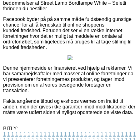
bedømmelser af Street Lamp Bordlampe White – Seletti
forinden du bestiller.
Facebook byder på på samme måde fuldstændig gunstige
chancer for at få kendskab til online shoppens
kundetilfredshed. Foruden det ser vi en række internet
forretninger hvor det er muligt at meddele en omtale af
ordreforløbet, som ligeledes må bruges til at tage stilling til
kundetilfredsheden.
Denne hjemmeside er finansieret ved hjælp af reklamer. Vi
har samarbejdsaftaler med masser af online forretninger da
vi præsenterer forretningernes produkter, og tager imod
provision om en af vores besøgende foretager en
transaktion.
Fakta angående tilbud og e-shops værnes om fra tid til
anden, men der gives ikke garantier imod modifikationer der
måtte være udført siden vi nyligst opdaterede de viste data.
BITLY:
1
1
1
1
1
1
1
1
1
1
1
1
1
1
1
1
1
1
1
1
1
1
1
1
1
1
1
1
1
1
1
1
1
1
1
1
1
1
1
1
1
1
1
1
1
1
1
1
1
1
1
1
1
1
1
1
1
1
1
1
1
1
1
1
1
1