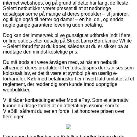
internet webshops, og på grund af dette har langt de fleste
Seletti netbutikker været presset til at at nedbringe
udsalgspriserne på mange af deres produkter – til juniorer,
og tillige også til herrer og damer – en hel del, og endda
nogle gange garantere levering uden betaling.
Dog kan det immervæk blive gunstigt at udforske indtil flere
online outlets efter udsalg på Street Lamp Bordlampe White
– Seletti forud for at du køber, således at du er sikker på at
modtage den mindst kostelige pris.
Du må trods alt være årvågen med, at når en netbutik
afhænder deres produkter til en udsalgspris der kan ses som
kolossalt lav, er det tit være et symbol på en uærlig e-
forhandler. Køb med betalingskort er i hvert fald omfattet af et
reglement, der redder dig som kunde imod uoprigtige
webbutikker.
Vi tilråder kortbetalinger eller MobilePay. Som et alternativ
kunne du drage fordel af en afbetalingsløsning som fx
ViaBill, såfremt du ser en fordel i at honorere prisen over
flere uger.
Før nogen handler hos en Seletti e-handler kunne de de