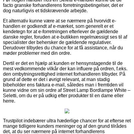
facto granske forhandlerens forretningsbetingelser, det er
dog naturligvis et tidskrævende arbejde.
Et alternativ kunne være at se nærmere på hvorvidt e-
handlen er godkendt af e-mærket, som generelt er et
kendetegn for at e-forretningen efterlever de gældende
danske regler, foruden at e-butikken regelmæssigt ses til af
specialister der behersker de gældende regulativer.
Derudover tilbydes du chance for at få assistance, når du
møder problemer med din ordre.
Dertil er det en hjælp at kunden er hensynstagende til de
mest vedkommende vilkår der kan influere på ordren, f.eks.
den ombytningsrettighed internet forhandleren tilbyder. På
grund af dette er det i øvrigt relevant, at man stadig
bibeholder ens faktura e-mail, således man i fremtiden vil
kunne vidne om sin ordre af Street Lamp Bordlampe White –
Seletti, om du er på udkig efter produkter til en dame eller
herre.
Trustpilot indebærer ultra hæderlige chancer for at efterse ret
mange tidligere kunders meninger og af den grund tilrådes
det, at du ser nærmere på internet forhandlerens