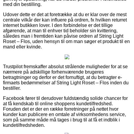
med din bestilling.
Udover dette er det at foretrække at du er klar over de mest
centrale vilkår der kan influere på ordren, fx hvilken returret
internet butikken lover. I den forbindelse er det tillige
afgørende, at man til enhver tid beholder sin kvittering,
således man i fremtiden kan påvise ordren af String Light
Roset – Flos, uden hensyn til om man søger et produkt til en
mand eller kvinde.
Trustpilot fremskaffer absolut strålende muligheder for at se
nærmere på adskillige forhenværende brugeres
betragtninger og derfor er det fornuftigt, at du betragter e-
firmaets bedømmelser af String Light Roset – Flos inden du
bestiller.
Facebook fører til derudover fuldstændig solide chancer for
at få kendskab til online shoppens kundetilfredshed.
Foruden det er der en række forretninger på nettet hvor
kunder kan publicere en omtale af virksomhedens service,
som på samme måde må tages i brug til at få et indblik i
kundetilfredsheden.