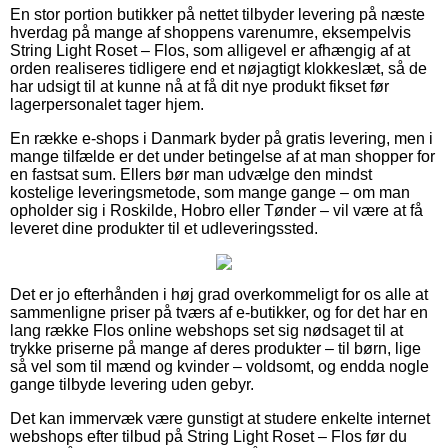
En stor portion butikker på nettet tilbyder levering på næste
hverdag på mange af shoppens varenumre, eksempelvis
String Light Roset – Flos, som alligevel er afhængig af at
orden realiseres tidligere end et nøjagtigt klokkeslæt, så de
har udsigt til at kunne nå at få dit nye produkt fikset før
lagerpersonalet tager hjem.
En række e-shops i Danmark byder på gratis levering, men i
mange tilfælde er det under betingelse af at man shopper for
en fastsat sum. Ellers bør man udvælge den mindst
kostelige leveringsmetode, som mange gange – om man
opholder sig i Roskilde, Hobro eller Tønder – vil være at få
leveret dine produkter til et udleveringssted.
Det er jo efterhånden i høj grad overkommeligt for os alle at
sammenligne priser på tværs af e-butikker, og for det har en
lang række Flos online webshops set sig nødsaget til at
trykke priserne på mange af deres produkter – til børn, lige
så vel som til mænd og kvinder – voldsomt, og endda nogle
gange tilbyde levering uden gebyr.
Det kan immervæk være gunstigt at studere enkelte internet
webshops efter tilbud på String Light Roset – Flos før du