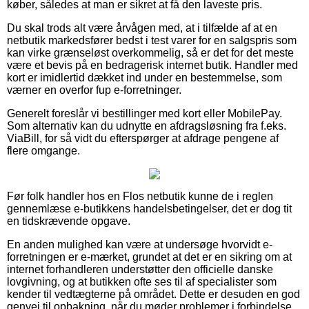
køber, således at man er sikret at få den laveste pris.
Du skal trods alt være årvågen med, at i tilfælde af at en
netbutik markedsfører bedst i test varer for en salgspris som
kan virke grænseløst overkommelig, så er det for det meste
være et bevis på en bedragerisk internet butik. Handler med
kort er imidlertid dækket ind under en bestemmelse, som
værner en overfor fup e-forretninger.
Generelt foreslår vi bestillinger med kort eller MobilePay.
Som alternativ kan du udnytte en afdragsløsning fra f.eks.
ViaBill, for så vidt du efterspørger at afdrage pengene af
flere omgange.
Før folk handler hos en Flos netbutik kunne de i reglen
gennemlæse e-butikkens handelsbetingelser, det er dog tit
en tidskrævende opgave.
En anden mulighed kan være at undersøge hvorvidt e-
forretningen er e-mærket, grundet at det er en sikring om at
internet forhandleren understøtter den officielle danske
lovgivning, og at butikken ofte ses til af specialister som
kender til vedtægterne på området. Dette er desuden en god
genvej til opbakning, når du møder problemer i forbindelse