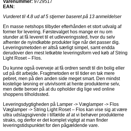
Varenummer:
9729517
EAN:
Vurderet til
4.8
ud af 5 stjerner baseret på
13
anmeldelser
En masse netshops tilbyder efterhånden et stort udvalg af
former for levering. Førstevalget hos mange er nu om
stunder at få leveret til et udleveringssted, hvor du selv
afhenter de nyindkøbte produkter lige når det passer dig.
Leveringsmetoden er altså særligt simpel, samt endda
derudover den mest letkøbte leveringsform ved køb af String
Light Roset – Flos.
Du kunne også overveje at få ordren sendt til din bolig eller
ud på dit arbejde. Fragtmetoden er til tider en tak mere
pebret, men på den anden side meget smart. Den mindst
kostelige løsning er utvivlsomt at hente produkterne selv,
men dette beroer på at du opholder dig lige ved online
shoppens tilholdssted.
Leveringsdygtigheden på Lamper -> Væglamper -> Flos
Væglamper -> String Light Roset – Flos kan vise sig at være
ultra udslagsgivende i tilfælde af at vi behøver produkterne
straks, og derfor er det komplet vigtigt at man finder
leveringstidspunktet for den pågældende vare.