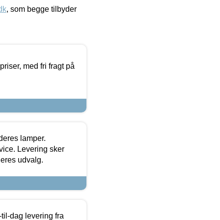
dk
, som begge tilbyder
priser, med fri fragt på
 deres lamper.
ice. Levering sker
deres udvalg.
l-dag levering fra