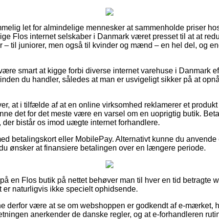
emmelig let for almindelige mennesker at sammenholde priser h
ige Flos internet selskaber i Danmark været presset til at at re
 – til juniorer, men også til kvinder og mænd – en hel del, og 
 være smart at kigge forbi diverse internet varehuse i Danmark ef
inden du handler, således at man er usvigeligt sikker på at opn
, at i tilfælde af at en online virksomhed reklamerer et produkt
unne det for det meste være en varsel om en uoprigtig butik. Beta
l, der bistår os imod uægte internet forhandlere.
med betalingskort eller MobilePay. Alternativt kunne du anvende
mt du ønsker at finansiere betalingen over en længere periode.
 på en Flos butik på nettet behøver man til hver en tid betragte
t er naturligvis ikke specielt ophidsende.
 derfor være at se om webshoppen er godkendt af e-mærket, hvi
orretningen anerkender de danske regler, og at e-forhandleren ru