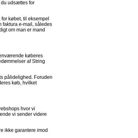
 du udsættes for
 for købet, til eksempel
in faktura e-mail, således
yldigt om man er mand
rhenværende køberes
bedømmelser af String
ets pålidelighed. Foruden
eres køb, hvilket
webshops hvor vi
gende vi sender videre
re ikke garantere imod