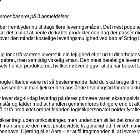
0
jerner baseret på
3
anmeldelser
ber frembyder nu til dags flere leveringsmåder. Det mest populær
ør det muligt at hente de købte produkter den dag der passer dig
udover den mindst kostelige leveringsmulighed ved køb af String 
 for at få varerne leveret til din lejlighed eller ud til dit arbej
pebret, men samtidig virkelig smart. Den mest betalelige lever
selv henter produkterne, hvilket nødvendiggør at du har bopæl
 nogle tilfælde være ret så bestemmende ifald du skal bruge din
 passende at man tjekker den anslåede leveringstid for den aktu
r lover dag-til-dag levering på deres primære varer, eksempelvis
 står og falder med at handlen gemmenføres tidligere end et aft
å at få produktet ordnet forinden logistikpersonalet holder fyrafte
krer fragt uden omkostninger, men undertiden stiller det krav om
skal man snuppe den mest prisbevidste fragtmulighed, hvilket m
nhavn, Hjørring eller Aars – er at få fragtmanden til at levere va