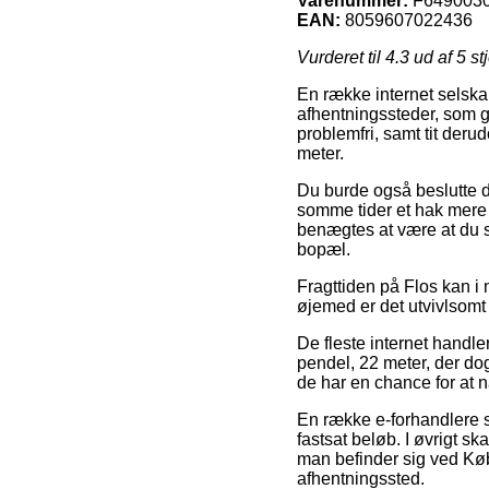
Varenummer:
F649003
EAN:
8059607022436
Vurderet til
4.3
ud af 5 st
En række internet selska
afhentningssteder, som g
problemfri, samt tit der
meter.
Du burde også beslutte dig
somme tider et hak mere 
benægtes at være at du 
bopæl.
Fragttiden på Flos kan i
øjemed er det utvivlsomt
De fleste internet handle
pendel, 22 meter, der dog
de har en chance for at n
En række e-forhandlere si
fastsat beløb. I øvrigt 
man befinder sig ved Købe
afhentningssted.