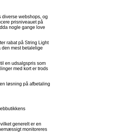
os diverse webshops, og
ducere prisniveauet på
endda nogle gange love
ter rabat på String Light
å den mest betalelige
 til en udsalgspris som
linger med kort er trods
 en løsning på afbetaling
 webbutikkens
lket generelt er en
tinemæssigt monitoreres