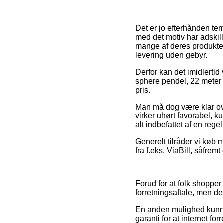
Det er jo efterhånden t
med det motiv har adskill
mange af deres produkter
levering uden gebyr.
Derfor kan det imidlertid
sphere pendel, 22 meter 
pris.
Man må dog være klar over
virker uhørt favorabel, k
alt indbefattet af en rege
Generelt tilråder vi køb 
fra f.eks. ViaBill, såfre
Forud for at folk shopper
forretningsaftale, men de
En anden mulighed kunne
garanti for at internet f