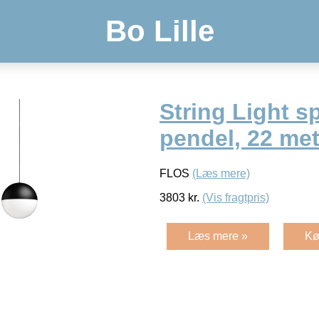
Bo Lille
String Light s
pendel, 22 met
FLOS
(Læs mere)
3803
kr.
(Vis fragtpris)
Læs mere »
Kø