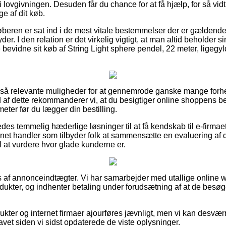
lovgivningen. Desuden får du chance for at få hjælp, for så vidt
ge af dit køb.
 køberen er sat ind i de mest vitale bestemmelser der er gældende
yder. I den relation er det virkelig vigtigt, at man altid beholder s
e bevidne sit køb af String Light sphere pendel, 22 meter, ligeg
ret så relevante muligheder for at gennemrode ganske mange fo
 af dette rekommanderer vi, at du besigtiger online shoppens 
eter før du lægger din bestilling.
des temmelig hæderlige løsninger til at få kendskab til e-firma
net handler som tilbyder folk at sammensætte en evaluering af d
l at vurdere hvor glade kunderne er.
s af annonceindtægter. Vi har samarbejder med utallige online 
odukter, og indhenter betaling under forudsætning af at de besø
ukter og internet firmaer ajourføres jævnligt, men vi kan desvær
avet siden vi sidst opdaterede de viste oplysninger.