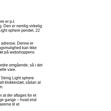
e er p.t.
. Den er nemlig virkelig
Light sphere pendel, 22
des adresse. Denne er
ingsmulighed kan ikke
 tæt på webshoppens
 ordre omgående, så i det
elle vare.
 String Light sphere
alt klokkeslæt, sådan at
n.
 at der aftages for et
ange gange – hvad end
rerne til et