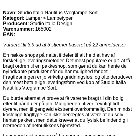
Navn:
Studio Italia Nautilus Væglampe Sort
Kategori:
Lamper > Lampetyper
Producent:
Studio Italia Design
Varenummer:
165002
EAN:
Vurderet til
3.9
ud af 5 stjerner baseret på
22
anmeldelser
En række shops på nettet tildeler til alt held et hav af
forskellige leveringsmetoder. Det mest populære er p.t. at få
bragt ordren til en pakkeshop, som gør at du kan hente de
nyindkøbte produkter når du har mulighed for det.
Fragtløsningen er jo virkelig gnidningsløs, og ofte derudover
den mest betalelige leveringsform ved køb af Studio Italia
Nautilus Væglampe Sort.
Du burde alternativt prøve at få varerne bragt til din bolig
eller til når du er på job. Muligheden bliver jævnligt lidt
dyrere, men til gengæld ekstremt overkommelig. Den mindst
kostelige fragttype kan ikke benægtes at være at du selv
henter pakken, men dette kræver at du fysisk befinder dig i
nærheden af netbutikkens hjemsted.
Leveringshastigheden på Lamper > Lampetyper er jo