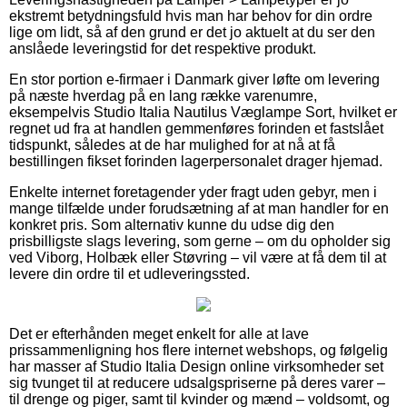
ekstremt betydningsfuld hvis man har behov for din ordre
lige om lidt, så af den grund er det jo aktuelt at du ser den
anslåede leveringstid for det respektive produkt.
En stor portion e-firmaer i Danmark giver løfte om levering
på næste hverdag på en lang række varenumre,
eksempelvis Studio Italia Nautilus Væglampe Sort, hvilket er
regnet ud fra at handlen gemmenføres forinden et fastslået
tidspunkt, således at de har mulighed for at nå at få
bestillingen fikset forinden lagerpersonalet drager hjemad.
Enkelte internet foretagender yder fragt uden gebyr, men i
mange tilfælde under forudsætning af at man handler for en
konkret pris. Som alternativ kunne du udse dig den
prisbilligste slags levering, som gerne – om du opholder sig
ved Viborg, Holbæk eller Støvring – vil være at få dem til at
levere din ordre til et udleveringssted.
Det er efterhånden meget enkelt for alle at lave
prissammenligning hos flere internet webshops, og følgelig
har masser af Studio Italia Design online virksomheder set
sig tvunget til at reducere udsalgspriserne på deres varer –
til drenge og piger, samt til kvinder og mænd – voldsomt, og