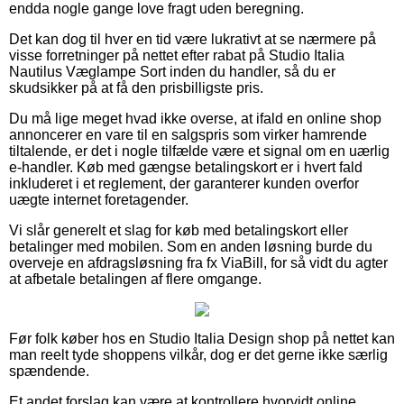
endda nogle gange love fragt uden beregning.
Det kan dog til hver en tid være lukrativt at se nærmere på
visse forretninger på nettet efter rabat på Studio Italia
Nautilus Væglampe Sort inden du handler, så du er
skudsikker på at få den prisbilligste pris.
Du må lige meget hvad ikke overse, at ifald en online shop
annoncerer en vare til en salgspris som virker hamrende
tiltalende, er det i nogle tilfælde være et signal om en uærlig
e-handler. Køb med gængse betalingskort er i hvert fald
inkluderet i et reglement, der garanterer kunden overfor
uægte internet foretagender.
Vi slår generelt et slag for køb med betalingskort eller
betalinger med mobilen. Som en anden løsning burde du
overveje en afdragsløsning fra fx ViaBill, for så vidt du agter
at afbetale betalingen af flere omgange.
Før folk køber hos en Studio Italia Design shop på nettet kan
man reelt tyde shoppens vilkår, dog er det gerne ikke særlig
spændende.
Et andet forslag kan være at kontrollere hvorvidt online