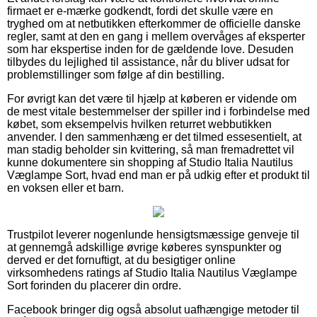
firmaet er e-mærke godkendt, fordi det skulle være en
tryghed om at netbutikken efterkommer de officielle danske
regler, samt at den en gang i mellem overvåges af eksperter
som har ekspertise inden for de gældende love. Desuden
tilbydes du lejlighed til assistance, når du bliver udsat for
problemstillinger som følge af din bestilling.
For øvrigt kan det være til hjælp at køberen er vidende om
de mest vitale bestemmelser der spiller ind i forbindelse med
købet, som eksempelvis hvilken returret webbutikken
anvender. I den sammenhæng er det tilmed essesentielt, at
man stadig beholder sin kvittering, så man fremadrettet vil
kunne dokumentere sin shopping af Studio Italia Nautilus
Væglampe Sort, hvad end man er på udkig efter et produkt til
en voksen eller et barn.
Trustpilot leverer nogenlunde hensigtsmæssige genveje til
at gennemgå adskillige øvrige køberes synspunkter og
derved er det fornuftigt, at du besigtiger online
virksomhedens ratings af Studio Italia Nautilus Væglampe
Sort forinden du placerer din ordre.
Facebook bringer dig også absolut uafhængige metoder til