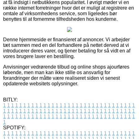
at få indsigt i netbutikkens popularitet. I øvrigt møder vi en
række internet forretninger hvor det er muligt at registrere en
omtale af virksomhedens service, som ligeledes bør
benyttes til at fornemme tilfredsheden hos kunderne.
Denne hjemmeside er finansieret af annoncer. Vi arbejder
tæt sammen med en del forhandlere på nettet derved at vi
introducerer deres varer, og tjener betaling for så vidt en af
vores brugere laver en bestilling.
Anvisninger vedrørende tilbud og online shops ajourføres
løbende, men man kan ikke stille os ansvarlig for
forandringer der måtte være realiseret siden vi senest
opdaterede websitets oplysninger.
BITLY:
1
1
1
1
1
1
1
1
1
1
1
1
1
1
1
1
1
1
1
1
1
1
1
1
1
1
1
1
1
1
1
1
1
1
1
1
1
1
1
1
1
1
1
1
1
1
1
1
1
1
1
1
1
1
1
1
1
1
1
1
1
1
1
1
1
1
1
1
1
1
1
1
1
1
1
1
1
1
1
1
1
1
1
1
1
1
1
1
1
1
1
1
1
1
1
1
1
1
1
1
SPOTIFY:
1
1
1
1
1
1
1
1
1
1
1
1
1
1
1
1
1
1
1
1
1
1
1
1
1
1
1
1
1
1
1
1
1
1
1
1
1
1
1
1
1
1
1
1
1
1
1
1
1
1
1
1
1
1
1
1
1
1
1
1
1
1
1
1
1
1