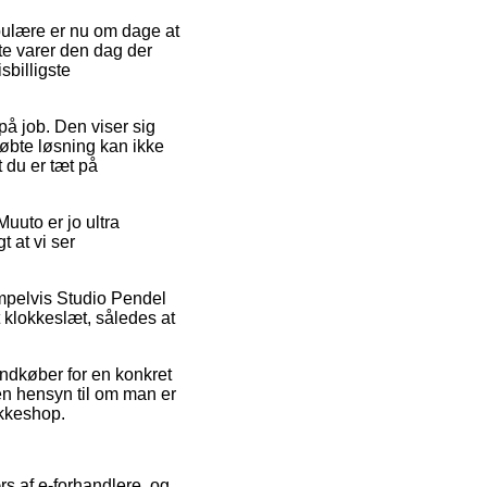
opulære er nu om dage at
te varer den dag der
billigste
 på job. Den viser sig
øbte løsning kan ikke
 du er tæt på
uto er jo ultra
t at vi ser
empelvis Studio Pendel
 klokkeslæt, således at
indkøber for en konkret
den hensyn til om man er
akkeshop.
rs af e-forhandlere, og