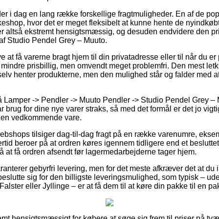
yder i dag en lang række forskellige fragtmuligheder. En af de p
kkeshop, hvor det er meget fleksibelt at kunne hente de nyindkøb
r altså ekstremt hensigtsmæssig, og desuden endvidere den pris
af Studio Pendel Grey – Muuto.
at få varerne bragt hjem til din privatadresse eller til når du er
mindre prisbillig, men omvendt meget problemfri. Den mest letk
elv henter produkterne, men den mulighed står og falder med at
 Lamper -> Pendler -> Muuto Pendler -> Studio Pendel Grey – Mu
brug for dine nye varer straks, så med det formål er det jo vigtig
 den vedkommende vare.
ebshops tilsiger dag-til-dag fragt på en række varenumre, eks
tid beroer på at ordren køres igennem tidligere end et besluttet
nå at få ordren afsendt før lagermedarbejderne tager hjem.
ranterer gebyrfri levering, men for det meste afkræver det at du 
beslutte sig for den billigste leveringsmulighed, som typisk – u
ster eller Jyllinge – er at få dem til at køre din pakke til en p
mt hensigtsmæssigt for købere at søge sig frem til priser på tvæ