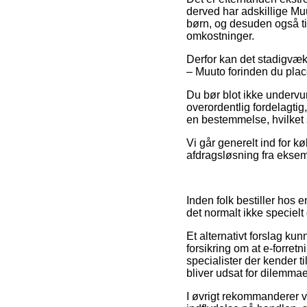
derved har adskillige Mu
børn, og desuden også ti
omkostninger.
Derfor kan det stadigvæk
– Muuto forinden du place
Du bør blot ikke undervurd
overordentlig fordelagtig,
en bestemmelse, hvilket 
Vi går generelt ind for k
afdragsløsning fra eksempe
Inden folk bestiller hos
det normalt ikke speciel
Et alternativt forslag kun
forsikring om at e-forret
specialister der kender t
bliver udsat for dilemmae
I øvrigt rekommanderer v