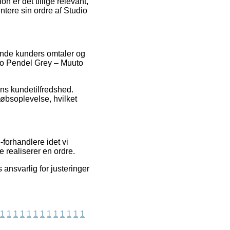
 er det tillige relevant,
tere sin ordre af Studio
rende kunders omtaler og
udio Pendel Grey – Muuto
ens kundetilfredshed.
købsoplevelse, hvilket
forhandlere idet vi
e realiserer en ordre.
 ansvarlig for justeringer
1
1
1
1
1
1
1
1
1
1
1
1
1