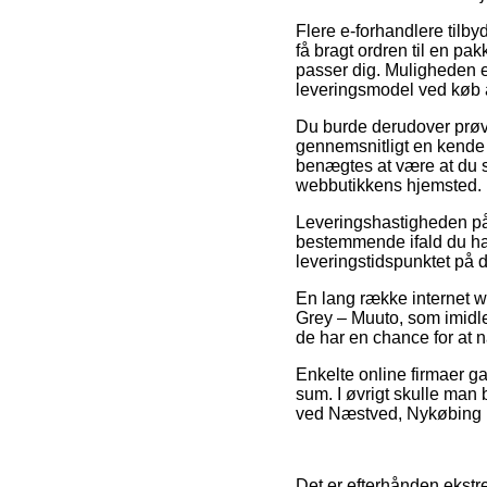
Flere e-forhandlere tilb
få bragt ordren til en pa
passer dig. Muligheden e
leveringsmodel ved køb 
Du burde derudover prøve 
gennemsnitligt en kende 
benægtes at være at du s
webbutikkens hjemsted.
Leveringshastigheden på
bestemmende ifald du har 
leveringstidspunktet på
En lang række internet w
Grey – Muuto, som imidler
de har en chance for at 
Enkelte online firmaer ga
sum. I øvrigt skulle man 
ved Næstved, Nykøbing Fal
Det er efterhånden ekstre