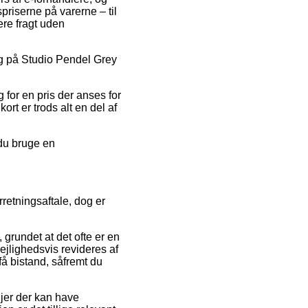
riserne på varerne – til
re fragt uden
lg på Studio Pendel Grey
.
g for en pris der anses for
ort er trods alt en del af
 du bruge en
retningsaftale, dog er
 grundet at det ofte er en
ejlighedsvis revideres af
få bistand, såfremt du
jer der kan have