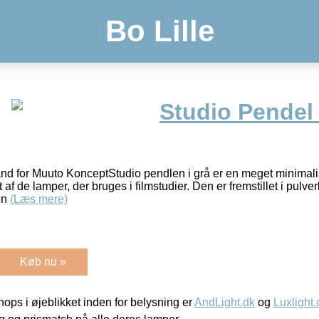
Bo Lille
Studio Pendel
 for Muuto KonceptStudio pendlen i grå er en meget minimalist
 af de lamper, der bruges i filmstudier. Den er fremstillet i pulv
en
(Læs mere)
Køb nu »
ps i øjeblikket inden for belysning er
AndLight.dk
og
Luxlight.