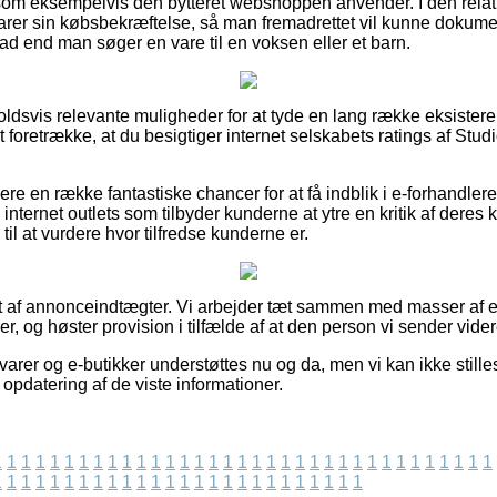
som eksempelvis den bytteret webshoppen anvender. I den relation
er sin købsbekræftelse, så man fremadrettet vil kunne dokumen
d end man søger en vare til en voksen eller et barn.
holdsvis relevante muligheder for at tyde en lang række eksiste
at foretrække, at du besigtiger internet selskabets ratings af St
e en række fantastiske chancer for at få indblik i e-forhandler
ternet outlets som tilbyder kunderne at ytre en kritik af deres 
il at vurdere hvor tilfredse kunderne er.
t af annonceindtægter. Vi arbejder tæt sammen med masser af e-
r, og høster provision i tilfælde af at den person vi sender vider
rer og e-butikker understøttes nu og da, men vi kan ikke stilles
 opdatering af de viste informationer.
1
1
1
1
1
1
1
1
1
1
1
1
1
1
1
1
1
1
1
1
1
1
1
1
1
1
1
1
1
1
1
1
1
1
1
1
1
1
1
1
1
1
1
1
1
1
1
1
1
1
1
1
1
1
1
1
1
1
1
1
1