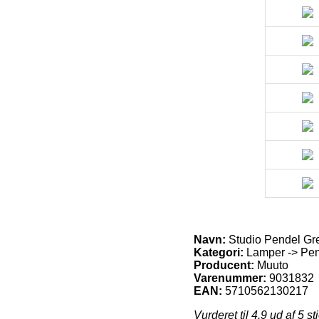
Navn:
Studio Pendel Gr
Kategori:
Lamper -> Pend
Producent:
Muuto
Varenummer:
9031832
EAN:
5710562130217
Vurderet til
4.9
ud af 5 st