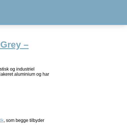
 Grey –
isk og industriel
erlakeret aluminium og har
dk
, som begge tilbyder