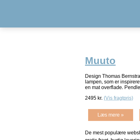
Muuto
Design Thomas Bernstrand
lampen, som er inspireret
en mat overflade. Pendl
2495
kr.
(Vis fragtpris)
Læs mere »
De mest populære websho