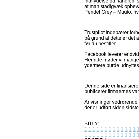
indflydelse på handlen, 
at man stadigvæk opbevar
Pendel Grey – Muuto, hva
Trustpilot indebærer for
på grund af dette er det 
før du bestiller.
Facebook leverer endvider
Herinde møder vi mange in
ydermere burde udnyttes t
Denne side er finansiere
publicerer firmaernes vare
Anvisninger vedrørende va
der er udført siden sidste
BITLY:
1
1
1
1
1
1
1
1
1
1
1
1
1
1
1
1
1
1
1
1
1
1
1
1
1
1