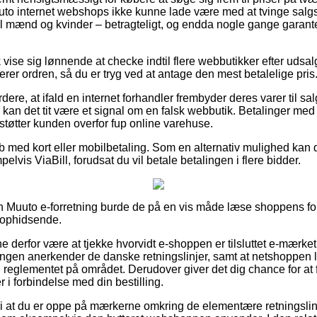
uto internet webshops ikke kunne lade være med at tvinge salgsp
l mænd og kvinder – betragteligt, og endda nogle gange garante
 vise sig lønnende at checke indtil flere webbutikker efter udsa
rer ordren, så du er tryg ved at antage den mest betalelige pris
ere, at ifald en internet forhandler frembyder deres varer til sal
 kan det tit være et signal om en falsk webbutik. Betalinger med k
støtter kunden overfor fup online varehuse.
øb med kort eller mobilbetaling. Som en alternativ mulighed kan
lvis ViaBill, forudsat du vil betale betalingen i flere bidder.
 en Muuto e-forretning burde de på en vis måde læse shoppens for
t ophidsende.
ne derfor være at tjekke hvorvidt e-shoppen er tilsluttet e-mærket,
ningen anerkender de danske retningslinjer, samt at netshoppen l
il reglementet på området. Derudover giver det dig chance for at 
r i forbindelse med din bestilling.
i at du er oppe på mærkerne omkring de elementære retningslin