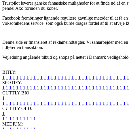
Trustpilot leverer ganske fantastiske muligheder for at finde ud af en
pendel Axo forinden du køber.
Facebook frembringer lignende regulære gavnlige metoder til at få en
virksomhedens service, som også burde drages fordel af til at afveje k
Denne side er finansieret af reklameindtægter. Vi samarbejder med en 
udfører en transaktion.
Vejledning angående tilbud og shops på nettet i Danmark vedligeholdes 
BITLY:
1
1
1
1
1
1
1
1
1
1
1
1
1
1
1
1
1
1
1
1
1
1
1
1
1
1
1
1
1
1
1
1
1
1
1
1
1
SPOTIFY:
1
1
1
1
1
1
1
1
1
1
1
1
1
1
1
1
1
1
1
1
1
1
1
1
1
1
1
1
1
1
1
1
1
1
1
1
1
CUTTLY BIO:
1
1
1
1
1
1
1
1
1
1
1
1
1
1
1
1
1
1
1
1
1
1
1
1
1
1
1
1
1
1
1
1
1
1
1
1
1
1
CUTTLY OLD:
1
1
1
1
1
1
1
1
1
1
1
MEDIUM: