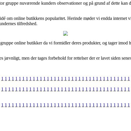
 stor gruppe nuværende kunders observationer og på grund af dette kan d
 idé om online butikkens popularitet. Herinde møder vi endda internet
undernes tilfredshed.
gruppe online butikker da vi formidler deres produkter, og tager imod h
jævnligt, men der tages forbehold for rettelser der er lavet siden sene
1
1
1
1
1
1
1
1
1
1
1
1
1
1
1
1
1
1
1
1
1
1
1
1
1
1
1
1
1
1
1
1
1
1
1
1
1
1
1
1
1
1
1
1
1
1
1
1
1
1
1
1
1
1
1
1
1
1
1
1
1
1
1
1
1
1
1
1
1
1
1
1
1
1
1
1
1
1
1
1
1
1
1
1
1
1
1
1
1
1
1
1
1
1
1
1
1
1
1
1
1
1
1
1
1
1
1
1
1
1
1