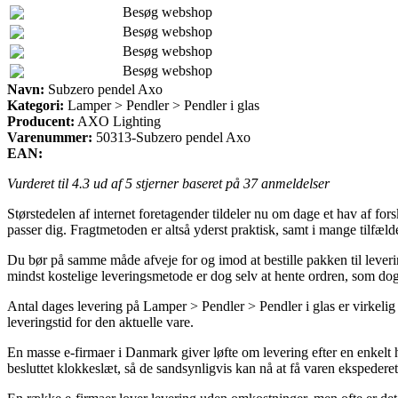
Besøg webshop
Besøg webshop
Besøg webshop
Besøg webshop
Navn:
Subzero pendel Axo
Kategori:
Lamper > Pendler > Pendler i glas
Producent:
AXO Lighting
Varenummer:
50313-Subzero pendel Axo
EAN:
Vurderet til
4.3
ud af 5 stjerner baseret på
37
anmeldelser
Størstedelen af internet foretagender tildeler nu om dage et hav af fo
passer dig. Fragtmetoden er altså yderst praktisk, samt i mange tilfæ
Du bør på samme måde afveje for og imod at bestille pakken til leverin
mindst kostelige leveringsmetode er dog selv at hente ordren, som dog 
Antal dages levering på Lamper > Pendler > Pendler i glas er virkelig
leveringstid for den aktuelle vare.
En masse e-firmaer i Danmark giver løfte om levering efter en enkelt h
besluttet klokkeslæt, så de sandsynligvis kan nå at få varen ekspederet