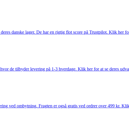
es danske lager. De har en rigtig flot score på Trustpilot. Klik her for
vor de tilbyder levering på 1-3 hverdage. Klik her for at se deres udva
ring ved ombytning. Fragten er også gratis ved ordrer over 499 kr. Klik 