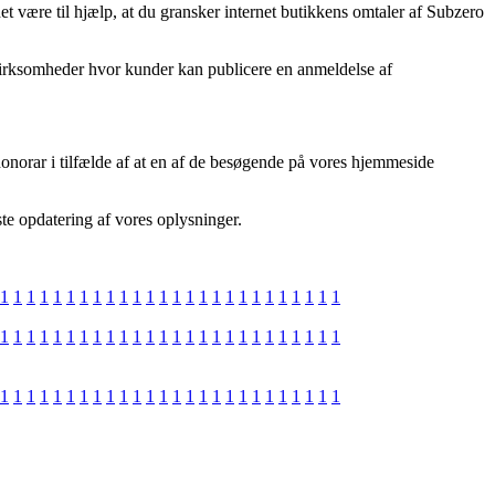
et være til hjælp, at du gransker internet butikkens omtaler af Subzero
 virksomheder hvor kunder kan publicere en anmeldelse af
onorar i tilfælde af at en af de besøgende på vores hjemmeside
ste opdatering af vores oplysninger.
1
1
1
1
1
1
1
1
1
1
1
1
1
1
1
1
1
1
1
1
1
1
1
1
1
1
1
1
1
1
1
1
1
1
1
1
1
1
1
1
1
1
1
1
1
1
1
1
1
1
1
1
1
1
1
1
1
1
1
1
1
1
1
1
1
1
1
1
1
1
1
1
1
1
1
1
1
1