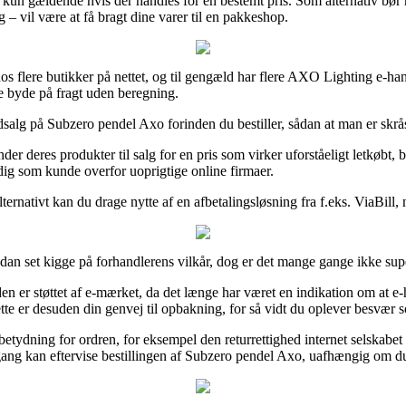
kun gældende hvis der handles for en bestemt pris. Som alternativ bør m
– vil være at få bragt dine varer til en pakkeshop.
r hos flere butikker på nettet, og til gengæld har flere AXO Lighting e-h
e byde på fragt uden beregning.
udsalg på Subzero pendel Axo forinden du bestiller, sådan at man er skrå
der deres produkter til salg for en pris som virker uforståeligt letkøbt,
 dig som kunde overfor uoprigtige online firmaer.
lternativt kan du drage nytte af en afbetalingsløsning fra f.eks. ViaBill
ådan set kigge på forhandlerens vilkår, dog er det mange gange ikke su
 er støttet af e-mærket, da det længe har været en indikation om at e-h
ette er desuden din genvej til opbakning, for så vidt du oplever besvær 
 betydning for ordren, for eksempel den returrettighed internet selskabet 
ang kan eftervise bestillingen af Subzero pendel Axo, uafhængig om du s