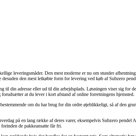
rskellige leveringsmåder. Den mest moderne er nu om stunder afhentnings
lde desuden den mest letkøbte form for levering ved køb af Subzero pen
g til din adresse eller ud til din arbejdsplads. Løsningen viser sig for
forudsætter at du lever i kort afstand af online forretningens hjemsted.
 bestemmende om du har brug for din ordre øjeblikkeligt, så af den gru
verdag på en lang række af deres varer, eksempelvis Subzero pendel Axo,
 forinden de pakkeansatte får fri.