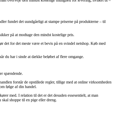
an overveje den mindst kostelige mulighed for levering, hvilket tit –
andler fundet det uundgåeligt at stampe priserne på produkterne – til
sikker på at modtage den mindst kostelige pris.
 bør det for det meste være et bevis på en svindel netshop. Køb med
, når du har i sinde at dække beløbet af flere omgange.
per spændende.
andlen forstår de opstillede regler, tillige med at online virksomheden
som følge af din handel.
kører med. I relation til det er det desuden essesentielt, at man
kal shoppe til en pige eller dreng.