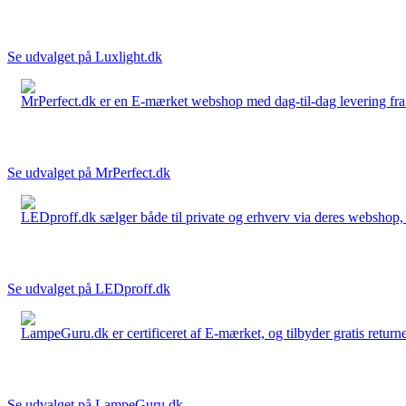
Se udvalget på Luxlight.dk
MrPerfect.dk er en E-mærket webshop med dag-til-dag levering fra der
Se udvalget på MrPerfect.dk
LEDproff.dk sælger både til private og erhverv via deres webshop, h
Se udvalget på LEDproff.dk
LampeGuru.dk er certificeret af E-mærket, og tilbyder gratis returne
Se udvalget på LampeGuru.dk