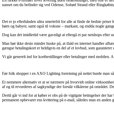
En række e-firmaer lover levering uden omkostninger, men ofte er det 
uanset om du befinder sig ved Odense, Solrød Strand eller Ringkøbing 
Det er jo efterhånden ultra smertefrit for alle at finde de bedste prise
børn og babyer, samt også til voksne – markant, og endda nogle gang
Dog kan det imidlertid være gavnligt at eftergå et par netshops efter 
Man bør ikke desto mindre huske på, at ifald en internet handler afhæn
gængse betalingskort er heldigvis en del af et lovbud, som garanterer
Vi går generelt ind for kortbestillinger eller betalinger med mobilen. A
Før folk shopper i en AXO Lighting forretning på nettet burde man s
Et nemmere alternativ er at se nærmere på hvorvidt online virksomheden
af og til revurderes af sagkyndige der forstår vilkårene på området. D
Dertil går vi ind for at køber er obs på de vigtigste betingelser der har
permanent opbevarer ens kvittering på e-mail, således man en anden g