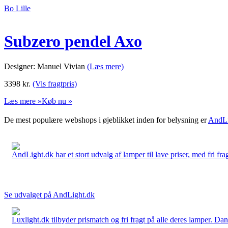
Bo Lille
Subzero pendel Axo
Designer: Manuel Vivian
(Læs mere)
3398
kr.
(Vis fragtpris)
Læs mere »
Køb nu »
De mest populære webshops i øjeblikket inden for belysning er
AndLi
AndLight.dk har et stort udvalg af lamper til lave priser, med fri frag
Se udvalget på AndLight.dk
Luxlight.dk tilbyder prismatch og fri fragt på alle deres lamper. D