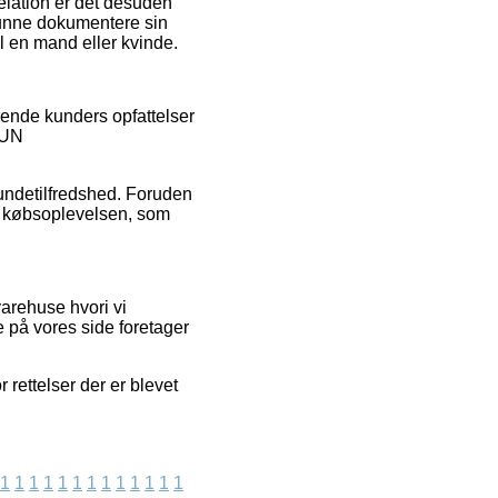
relation er det desuden
kunne dokumentere sin
l en mand eller kvinde.
ende kunders opfattelser
 SUN
kundetilfredshed. Foruden
af købsoplevelsen, som
arehuse hvori vi
 på vores side foretager
 rettelser der er blevet
1
1
1
1
1
1
1
1
1
1
1
1
1