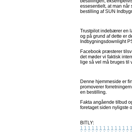
bestillingen, eksempelvis
essesentielt, at man når
bestilling af SUN Indbyg
Trustpilot indebærer en 
og på grund af dette er d
Indbygningsdownlight PS
Facebook præsterer tilsva
det møder vi faktisk int
lige så vel må bruges til
Denne hjemmeside er fin
promoverer forretningern
en bestilling.
Fakta angående tilbud og 
foretaget siden nyligste 
BITLY:
1
1
1
1
1
1
1
1
1
1
1
1
1