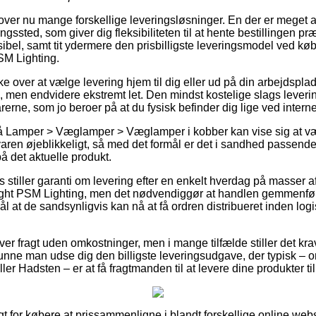
dlover nu mange forskellige leveringsløsninger. En der er meget
ringssted, som giver dig fleksibiliteten til at hente bestillingen p
ksibel, samt tit ydermere den prisbilligste leveringsmodel ved k
M Lighting.
e over at vælge levering hjem til dig eller ud på din arbejdspl
ere, men endvidere ekstremt let. Den mindst kostelige slags lever
rerne, som jo beroer på at du fysisk befinder dig lige ved inter
 Lamper > Væglamper > Væglamper i kobber kan vise sig at væ
aren øjeblikkeligt, så med det formål er det i sandhed passend
å det aktuelle produkt.
stiller garanti om levering efter en enkelt hverdag på masser a
t PSM Lighting, men det nødvendiggør at handlen gemmenføre
l at de sandsynligvis kan nå at få ordren distribueret inden logi
ver fragt uden omkostninger, men i mange tilfælde stiller det kr
kunne man udse dig den billigste leveringsudgave, der typisk – 
r Hadsten – er at få fragtmanden til at levere dine produkter til
gt for købere at prissammenligne i blandt forskellige online we