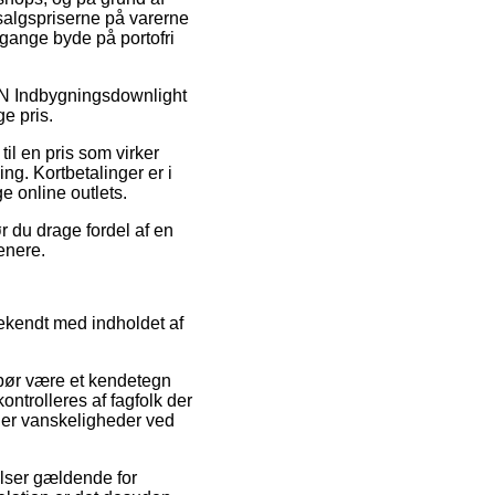
salgspriserne på varerne
 gange byde på portofri
 SUN Indbygningsdownlight
e pris.
til en pris som virker
ning. Kortbetalinger er i
e online outlets.
r du drage fordel af en
enere.
ekendt med indholdet af
 bør være et kendetegn
ontrolleres af fagfolk der
øder vanskeligheder ved
lser gældende for