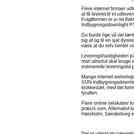
Flere internet firmaer u
at få leveret til et udleve
Fragtformen er jo ret fle
Indbygningsdownlight PS
Du burde lige så vel tænk
sig af og til en sjat dyr
være at du selv henter va
Leveringshastigheden på
man absolut skal bruge v
estimerede leveringstid p
Mange internet webshops 
SUN Indbygningsdownligh
klokkeslæt, med det formå
fyraften.
Flere online selskaber lo
præcis sum. Alternativt 
Hørsholm, Sønderborg elle
Det er yderst let gængeli