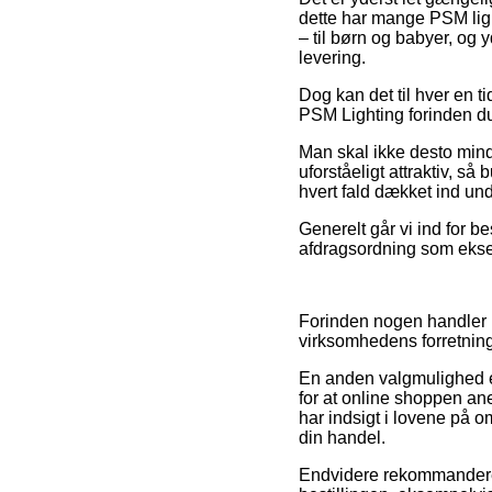
dette har mange PSM lig
– til børn og babyer, og 
levering.
Dog kan det til hver en t
PSM Lighting forinden du 
Man skal ikke desto mindre
uforståeligt attraktiv, så 
hvert fald dækket ind und
Generelt går vi ind for b
afdragsordning som eksem
Forinden nogen handler p
virksomhedens forretning
En anden valgmulighed e
for at online shoppen ane
har indsigt i lovene på 
din handel.
Endvidere rekommanderer