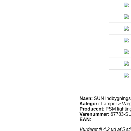
Navn:
SUN Indbygningsd
Kategori:
Lamper > Væg
Producent:
PSM lightin
Varenummer:
67783-S
EAN:
Vurderet til
4.2
ud af 5 st