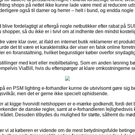
hting shops på nettet ikke kunne lade være med at reducere ud
yderligere også til damer og herrer – helt i bund, og endda nogle
id blive fordelagtigt at eftergå nogle netbutikker efter rabat på
shopper, så du ikke er i tvivl om at indhente den mindst kostelig
 være klar over, at ifald en internet butik reklamerer et produkt 
burde det tit være et karakteristika der viser en falsk online forret
er en foranstaltning, hvilket begunstiger køber overfor snydagtig
estillinger med kort eller mobilbetaling. Som en anden løsning bø
pelvis ViaBill, hvis du efterspørger at klare omkostningerne s
å en PSM lighting e-forhandler kunne de utvivlsomt gøre sig b
svilkår, men det er gerne ikke specielt ophidsende.
r at kigge hvorvidt netshoppen er e-mærke godkendt, fordi det
rkender de danske regler, samt at e-forhandleren lejlighedsvis k
området. Desuden tilbydes du mulighed for støtte, såfremt du m
 vi at køberen er vidende om de mest betydningsfulde betinge