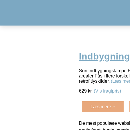
Indbygning
Sun indbygningslampe PSM
arealer Fås i flere forske
retrofitlyskilder.
(Læs mer
629
kr.
(Vis fragtpris)
Læs mere »
De mest populære websho