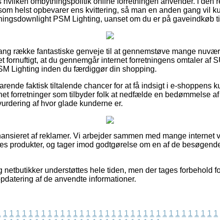
 hvilken ombytningspolitik online forretningen anvender. I den 
 som helst opbevarer ens kvittering, så man en anden gang vil 
ningsdownlight PSM Lighting, uanset om du er på gaveindkøb ti
lang række fantastiske genveje til at gennemstøve mange nuvær
et fornuftigt, at du gennemgår internet forretningens omtaler af
M Lighting inden du færdiggør din shopping.
rende faktisk tiltalende chancer for at få indsigt i e-shoppens 
ernet forretninger som tilbyder folk at nedfælde en bedømmelse 
 vurdering af hvor glade kunderne er.
ansieret af reklamer. Vi arbejder sammen med mange internet v
es produkter, og tager imod godtgørelse om en af de besøgende
netbutikker understøttes hele tiden, men der tages forbehold for
opdatering af de anvendte informationer.
1
1
1
1
1
1
1
1
1
1
1
1
1
1
1
1
1
1
1
1
1
1
1
1
1
1
1
1
1
1
1
1
1
1
1