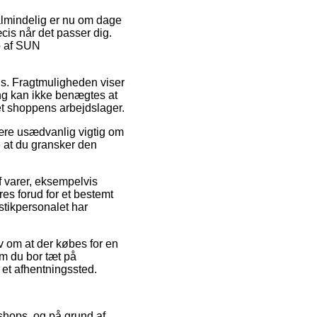
 almindelig er nu om dage
ræcis når det passer dig.
øb af SUN
ads. Fragtmuligheden viser
ing kan ikke benægtes at
net shoppens arbejdslager.
re usædvanlig vigtig om
e at du gransker den
f varer, eksempelvis
s forud for et bestemt
stikpersonalet har
av om at der købes for en
om du bor tæt på
 et afhentningssted.
bshops, og på grund af