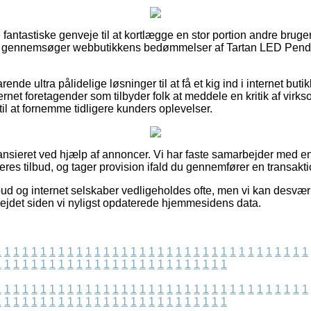
 fantastiske genveje til at kortlægge en stor portion andre bruge
t du gennemsøger webbutikkens bedømmelser af Tartan LED Pende
nde ultra pålidelige løsninger til at få et kig ind i internet but
ernet foretagender som tilbyder folk at meddele en kritik af vir
il at fornemme tidligere kunders oplevelser.
ansieret ved hjælp af annoncer. Vi har faste samarbejder med 
res tilbud, og tager provision ifald du gennemfører en transakti
ud og internet selskaber vedligeholdes ofte, men vi kan desvær
bejdet siden vi nyligst opdaterede hjemmesidens data.
1
1
1
1
1
1
1
1
1
1
1
1
1
1
1
1
1
1
1
1
1
1
1
1
1
1
1
1
1
1
1
1
1
1
1
1
1
1
1
1
1
1
1
1
1
1
1
1
1
1
1
1
1
1
1
1
1
1
1
1
1
1
1
1
1
1
1
1
1
1
1
1
1
1
1
1
1
1
1
1
1
1
1
1
1
1
1
1
1
1
1
1
1
1
1
1
1
1
1
1
1
1
1
1
1
1
1
1
1
1
1
1
1
1
1
1
1
1
1
1
1
1