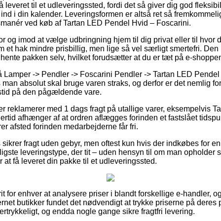
leveret til et udleveringssted, fordi det så giver dig god fleksibil
ind i din kalender. Leveringsformen er altså ret så fremkommeli
smanér ved køb af Tartan LED Pendel Hvid – Foscarini.
or og imod at vælge udbringning hjem til dig privat eller til hvor
 et hak mindre prisbillig, men lige så vel særligt smertefri. Den 
at hente pakken selv, hvilket forudsætter at du er tæt på e-shoppe
 Lamper -> Pendler -> Foscarini Pendler -> Tartan LED Pendel 
man absolut skal bruge varen straks, og derfor er det nemlig for
stid på den pågældende vare.
kker reklamerer med 1 dags fragt på utallige varer, eksempelvis 
rtid afhænger af at ordren aflægges forinden et fastslået tidspunk
er afsted forinden medarbejderne får fri.
sikrer fragt uden gebyr, men oftest kun hvis der indkøbes for e
igste leveringstype, der tit – uden hensyn til om man opholder s
at få leveret din pakke til et udleveringssted.
it for enhver at analysere priser i blandt forskellige e-handler, 
rnet butikker fundet det nødvendigt at trykke priserne på deres pr
ertrykkeligt, og endda nogle gange sikre fragtfri levering.