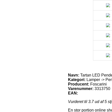
Navn:
Tartan LED Pendel
Kategori:
Lamper -> Pend
Producent:
Foscarini
Varenummer:
3313750
EAN:
Vurderet til
3.7
ud af 5 st
En stor portion online sh