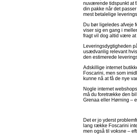
nuværende tidspunkt at få 
din pakke når det passer 
mest betalelige levering
Du bør ligeledes afveje f
viser sig en gang i mellem
fragt vil dog altid være 
Leveringsdygtigheden på
usædvanlig relevant hvis 
den estimerede levering
Adskillige internet buti
Foscarini, men som imidle
kunne nå at få de nye var
Nogle internet webshops 
må du foretrække den bill
Grenaa eller Hørning – er 
Det er jo yderst problemfr
lang række Foscarini inte
men også til voksne – eft