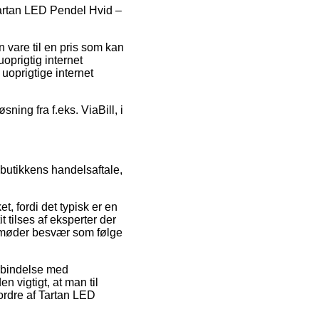
 Tartan LED Pendel Hvid –
n vare til en pris som kan
oprigtig internet
uoprigtige internet
sning fra f.eks. ViaBill, i
butikkens handelsaftale,
t, fordi det typisk er en
t tilses af eksperter der
du møder besvær som følge
orbindelse med
n vigtigt, at man til
 ordre af Tartan LED