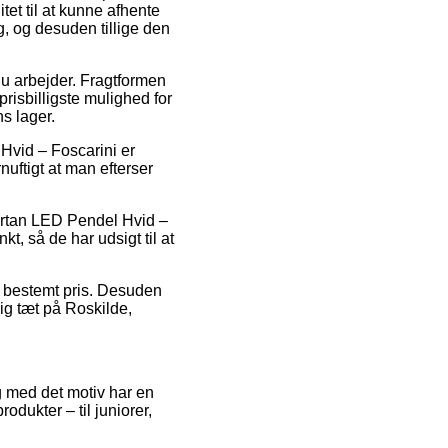
itet til at kunne afhente
g, og desuden tillige den
 du arbejder. Fragtformen
prisbilligste mulighed for
ns lager.
Hvid – Foscarini er
nuftigt at man efterser
Tartan LED Pendel Hvid –
t, så de har udsigt til at
n bestemt pris. Desuden
ig tæt på Roskilde,
og med det motiv har en
odukter – til juniorer,