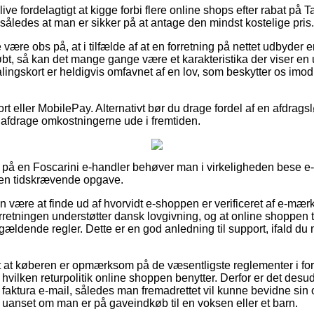
ve fordelagtigt at kigge forbi flere online shops efter rabat på
 således at man er sikker på at antage den mindst kostelige pris.
være obs på, at i tilfælde af at en forretning på nettet udbyder e
øbt, så kan det mange gange være et karakteristika der viser en u
ingskort er heldigvis omfavnet af en lov, som beskytter os imod 
rt eller MobilePay. Alternativt bør du drage fordel af en afdragslø
il afdrage omkostningerne ude i fremtiden.
 på en Foscarini e-handler behøver man i virkeligheden bese e-
 en tidskrævende opgave.
 være at finde ud af hvorvidt e-shoppen er verificeret af e-mærke
forretningen understøtter dansk lovgivning, og at online shoppen ti
 gældende regler. Dette er en god anledning til support, ifald 
tigt at køberen er opmærksom på de væsentligste reglementer i f
 hvilken returpolitik online shoppen benytter. Derfor er det desude
 faktura e-mail, således man fremadrettet vil kunne bevidne sin
 uanset om man er på gaveindkøb til en voksen eller et barn.