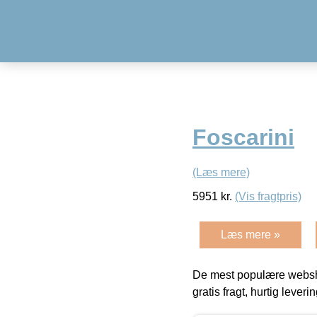
Foscarini
(Læs mere)
5951
kr.
(Vis fragtpris)
Læs mere »
De mest populære websho
gratis fragt, hurtig lever