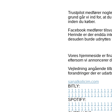
Trustpilot medfører nogle
grund går vi ind for, a
inden du køber.
Facebook medfører tilsvare
Herinde er der endda int
desuden burde udnyttes t
Vores hjemmeside er fin
eftersom vi annoncerer de
Vejledning angående tilb
forandringer der er udar
sanalkolicim.com
BITLY:
1
1
1
1
1
1
1
1
1
1
1
1
1
1
1
1
1
1
1
1
1
1
1
1
1
1
SPOTIFY:
1
1
1
1
1
1
1
1
1
1
1
1
1
1
1
1
1
1
1
1
1
1
1
1
1
1