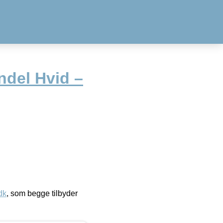
ndel Hvid –
dk
, som begge tilbyder