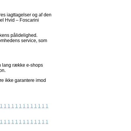
res iagttagelser og af den
l Hvid – Foscarini
ikkens pålidelighed.
ksomhedens service, som
en lang række e-shops
on.
re ikke garantere imod
1
1
1
1
1
1
1
1
1
1
1
1
1
1
1
1
1
1
1
1
1
1
1
1
1
1