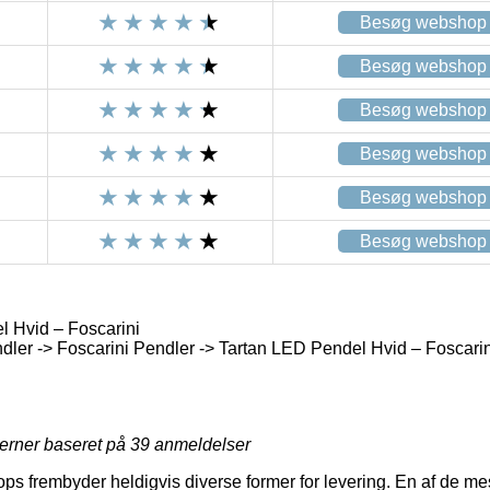
Besøg webshop
Besøg webshop
Besøg webshop
Besøg webshop
Besøg webshop
Besøg webshop
 Hvid – Foscarini
ler -> Foscarini Pendler -> Tartan LED Pendel Hvid – Foscarin
jerner baseret på
39
anmeldelser
ops frembyder heldigvis diverse former for levering. En af de m