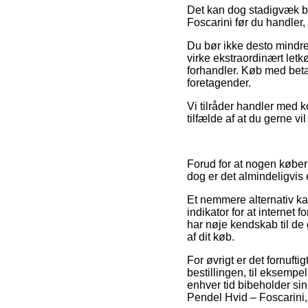
Det kan dog stadigvæk bli
Foscarini før du handler,
Du bør ikke desto mindre 
virke ekstraordinært letk
forhandler. Køb med betal
foretagender.
Vi tilråder handler med ko
tilfælde af at du gerne v
Forud for at nogen køber
dog er det almindeligvis
Et nemmere alternativ kan
indikator for at internet 
har nøje kendskab til de
af dit køb.
For øvrigt er det fornuf
bestillingen, til eksempel
enhver tid bibeholder sin
Pendel Hvid – Foscarini,