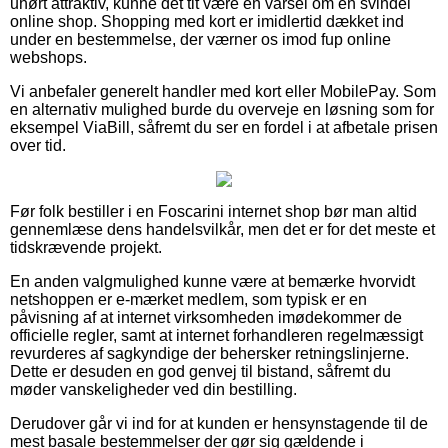
uhørt attraktiv, kunne det tit være en varsel om en svindel
online shop. Shopping med kort er imidlertid dækket ind
under en bestemmelse, der værner os imod fup online
webshops.
Vi anbefaler generelt handler med kort eller MobilePay. Som
en alternativ mulighed burde du overveje en løsning som for
eksempel ViaBill, såfremt du ser en fordel i at afbetale prisen
over tid.
Før folk bestiller i en Foscarini internet shop bør man altid
gennemlæse dens handelsvilkår, men det er for det meste et
tidskrævende projekt.
En anden valgmulighed kunne være at bemærke hvorvidt
netshoppen er e-mærket medlem, som typisk er en
påvisning af at internet virksomheden imødekommer de
officielle regler, samt at internet forhandleren regelmæssigt
revurderes af sagkyndige der behersker retningslinjerne.
Dette er desuden en god genvej til bistand, såfremt du
møder vanskeligheder ved din bestilling.
Derudover går vi ind for at kunden er hensynstagende til de
mest basale bestemmelser der gør sig gældende i