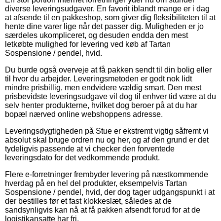
diverse leveringsudgaver. En favorit iblandt mange er i dag
at afsende til en pakkeshop, som giver dig fleksibiliteten til at
hente dine varer lige når det passer dig. Muligheden er jo
særdeles ukompliceret, og desuden endda den mest
letkøbte mulighed for levering ved køb af Tartan
Sospensione / pendel, hvid.
Du burde også overveje at få pakken sendt til din bolig eller
til hvor du arbejder. Leveringsmetoden er godt nok lidt
mindre prisbillig, men endvidere vældig smart. Den mest
prisbevidste leveringsudgave vil dog til enhver tid være at du
selv henter produkterne, hvilket dog beroer på at du har
bopæl nærved online webshoppens adresse.
Leveringsdygtigheden på Stue er ekstremt vigtig såfremt vi
absolut skal bruge ordren nu og her, og af den grund er det
tydeligvis passende at vi checker den forventede
leveringsdato for det vedkommende produkt.
Flere e-forretninger frembyder levering på næstkommende
hverdag på en hel del produkter, eksempelvis Tartan
Sospensione / pendel, hvid, der dog tager udgangspunkt i at
der bestilles før et fast klokkeslæt, således at de
sandsynligvis kan nå at få pakken afsendt forud for at de
logistikansatte har fri.