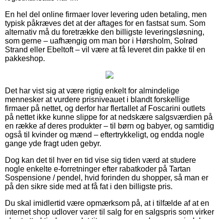
En hel del online firmaer lover levering uden betaling, men
typisk påkræves det at der aftages for en fastsat sum. Som
alternativ må du foretrække den billigste leveringsløsning,
som gerne – uafhængig om man bor i Hørsholm, Solrød
Strand eller Ebeltoft – vil være at få leveret din pakke til en
pakkeshop.
Det har vist sig at være rigtig enkelt for almindelige
mennesker at vurdere prisniveauet i blandt forskellige
firmaer på nettet, og derfor har flertallet af Foscarini outlets
på nettet ikke kunne slippe for at nedskære salgsværdien på
en række af deres produkter – til børn og babyer, og samtidig
også til kvinder og mænd – eftertrykkeligt, og endda nogle
gange yde fragt uden gebyr.
Dog kan det til hver en tid vise sig tiden værd at studere
nogle enkelte e-forretninger efter rabatkoder på Tartan
Sospensione / pendel, hvid forinden du shopper, så man er
på den sikre side med at få fat i den billigste pris.
Du skal imidlertid være opmærksom på, at i tilfælde af at en
internet shop udlover varer til salg for en salgspris som virker