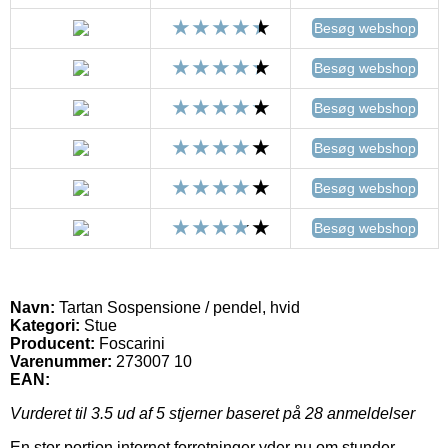
Besøg webshop
Besøg webshop
Besøg webshop
Besøg webshop
Besøg webshop
Besøg webshop
Navn:
Tartan Sospensione / pendel, hvid
Kategori:
Stue
Producent:
Foscarini
Varenummer:
273007 10
EAN:
Vurderet til
3.5
ud af 5 stjerner baseret på
28
anmeldelser
En stor portion internet forretninger yder nu om stunder