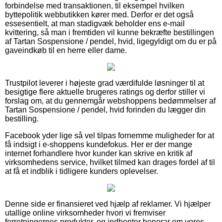
forbindelse med transaktionen, til eksempel hvilken
byttepolitik webbutikken kører med. Derfor er det også
essesentielt, at man stadigvæk beholder ens e-mail
kvittering, så man i fremtiden vil kunne bekræfte bestillingen
af Tartan Sospensione / pendel, hvid, ligegyldigt om du er på
gaveindkøb til en herre eller dame.
Trustpilot leverer i højeste grad værdifulde løsninger til at
besigtige flere aktuelle brugeres ratings og derfor stiller vi
forslag om, at du gennemgår webshoppens bedømmelser af
Tartan Sospensione / pendel, hvid forinden du lægger din
bestilling.
Facebook yder lige så vel tilpas fornemme muligheder for at
få indsigt i e-shoppens kundefokus. Her er der mange
internet forhandlere hvor kunder kan skrive en kritik af
virksomhedens service, hvilket tilmed kan drages fordel af til
at få et indblik i tidligere kunders oplevelser.
Denne side er finansieret ved hjælp af reklamer. Vi hjælper
utallige online virksomheder hvori vi fremviser
forretningernes produkter, og indhenter honorar om vores