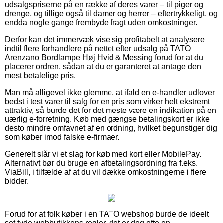
udsalgspriserne på en række af deres varer – til piger og
drenge, og tillige også til damer og herrer – eftertrykkeligt, og
endda nogle gange frembyde fragt uden omkostninger.
Derfor kan det immervæk vise sig profitabelt at analysere
indtil flere forhandlere på nettet efter udsalg på TATO
Arenzano Bordlampe Høj Hvid & Messing forud for at du
placerer ordren, sådan at du er garanteret at antage den
mest betalelige pris.
Man må alligevel ikke glemme, at ifald en e-handler udlover
bedst i test varer til salg for en pris som virker helt ekstremt
attraktiv, så burde det for det meste være en indikation på en
uærlig e-forretning. Køb med gængse betalingskort er ikke
desto mindre omfavnet af en ordning, hvilket begunstiger dig
som køber imod falske e-firmaer.
Generelt slår vi et slag for køb med kort eller MobilePay.
Alternativt bør du bruge en afbetalingsordning fra f.eks.
ViaBill, i tilfælde af at du vil dække omkostningerne i flere
bidder.
Forud for at folk køber i en TATO webshop burde de ideelt
set tyde webbutikkens regler, det er dog ofte en