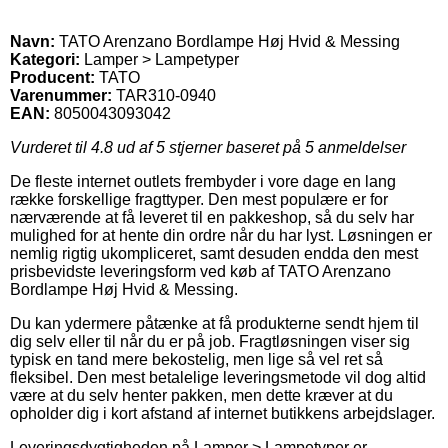
Navn:
TATO Arenzano Bordlampe Høj Hvid & Messing
Kategori:
Lamper > Lampetyper
Producent:
TATO
Varenummer:
TAR310-0940
EAN:
8050043093042
Vurderet til
4.8
ud af 5 stjerner baseret på
5
anmeldelser
De fleste internet outlets frembyder i vore dage en lang
række forskellige fragttyper. Den mest populære er for
nærværende at få leveret til en pakkeshop, så du selv har
mulighed for at hente din ordre når du har lyst. Løsningen er
nemlig rigtig ukompliceret, samt desuden endda den mest
prisbevidste leveringsform ved køb af TATO Arenzano
Bordlampe Høj Hvid & Messing.
Du kan ydermere påtænke at få produkterne sendt hjem til
dig selv eller til når du er på job. Fragtløsningen viser sig
typisk en tand mere bekostelig, men lige så vel ret så
fleksibel. Den mest betalelige leveringsmetode vil dog altid
være at du selv henter pakken, men dette kræver at du
opholder dig i kort afstand af internet butikkens arbejdslager.
Leveringsdygtigheden på Lamper > Lampetyper er