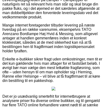
naturligvis ret så relevant hvis man står og skal bruge din
pakke fluks, og i det øjemed er det særdeles afgørende at
man dobbelttjekker den forventede leveringsdato ved det
vedkommende produkt.
Mange internet foretagender tilbyder levering på næste
hverdag på en række varenumre, eksempelvis TATO
Arenzano Bordlampe Høj Hvid & Messing, som alligevel
antager at handlen gemmenføres inden et konkret
klokkeslæt, således at de med sikkerhed kan nå at få
bestillingen hen til fragtfirmaet inden logistikpersonalet
holder fyraften.
Enkelte e-butikker sikrer fragt uden omkostninger, men tit er
det kun gældende hvis man aftager for et fastslået beløb. I
øvrigt bør man vælge den mest letkøbte fragtløsning, som
ofte – uden hensyn til om man opholder sig i Herning,
Rønne eller Helsinge – vil blive at få fragtfirmaet til at køre
din bestilling til en pakkeshop.
Det er jo usædvanlig smertefrit for internetbrugere at
analysere priser fra diverse online butikker, og til gengæld
har flere TATO online forhandlere været nødt til at sænke