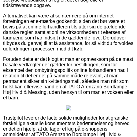
tidskrævende opgave.
Alternativet kan være at se nærmere på om internet
forretningen er e-mærke godkendt, siden det bør være et
bevis på at online forhandleren tilslutter sig de gældende
danske regler, samt at online virksomheden tit efterses af
fagmænd som har indsigt i de gældende love. Derudover
tilbydes du genvej til at få assistance, for så vidt du forvoldes
udfordringer i processen med dit køb.
Foruden dette er det klogt at man er opmærksom på de mest
basale vedtægter der gælder for bestillingen, som for
eksempel den ombytningspolitik online forhandleren har. I
relation til det er det på samme måde relevant, at man
permanent sikrer sin kvitteringsmail, således man når som
helst kan eftervise handlen af TATO Arenzano Bordlampe
Høj Hvid & Messing, uden hensyn til om man er voksen eller
et barn.
Trustpilot leverer de facto solide muligheder for at granske
forskellige aktuelle konsumenters bedømmelser og herved
er det en hjælp, at du tager et kig på e-shoppens
anmeldelser af TATO Arenzano Bordlampe Høj Hvid &