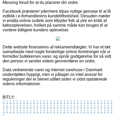
Messing forud for at du placerer din ordre.
Facebook præsterer ydermere tilpas nyttige genveje til at få
indblik i e-forhandlerens kundetilfredshed. Desuden møder
vi endda online outlets som tilbyder folk at ytre en kritik af
købsoplevelsen, hvilket på samme måde kan bruges til at
vurdere tidligere kunders oplevelser.
Dette website finansieres af reklameindtægter. Vi har et tæt
samarbejde med nogle forskellige online forretninger når vi
formidler butikkernes varer, og opnår godtgørelse for så vidt
den person vi sender videre gennemfører en ordre.
Data vedrørende varer og internet varehuse i Danmark
understøttes hyppigt, men vi påtager os intet ansvar for
reguleringer der er blevet udført siden vi sidst opdaterede
sidens informationer.
BITLY:
1
1
1
1
1
1
1
1
1
1
1
1
1
1
1
1
1
1
1
1
1
1
1
1
1
1
1
1
1
1
1
1
1
1
1
1
1
1
1
1
1
1
1
1
1
1
1
1
1
1
1
1
1
1
1
1
1
1
1
1
1
1
1
1
1
1
1
1
1
1
1
1
1
1
1
1
1
1
1
1
1
1
1
1
1
1
1
1
1
1
1
1
1
1
1
1
1
1
1
1