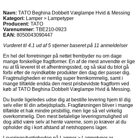
Navn:
TATO Beghina Dobbelt Væglampe Hvid & Messing
Kategori:
Lamper > Lampetyper
Producent:
TATO
Varenummer:
TBE210-0923
EAN:
8050043090447
Vurderet til
4.1
ud af 5 stjerner baseret på
11
anmeldelser
En hel del forretninger på nettet frembyder nu om dage
mange forskellige fragtformer. En af de mest anvendte er lige
nu at få leveret til et afhentningssted, og så skal du blot gå
forbi efter de nyindkøbte produkter den dag der passer dig.
Fragtmuligheden er nemlig super fremkommelig, samt i
mange tilfælde endda den mest prisbevidste fragtform ved
køb af TATO Beghina Dobbelt Væglampe Hvid & Messing.
Du burde ligeledes udse dig at bestille levering hjem til dig
selv eller til din arbejdsplads. Fragtløsningen bliver i mange
tilfælde et hak mindre prisbillig, men lige så vel virkelig
overkommelig. Den mest betalelige leveringsmulighed vil
dog altid være selv at hente varerne, som jo kræver at du
opholder dig i kort afstand af netshoppens lager.
Leveringsdygtigheden på Lamper > Lampetyper er