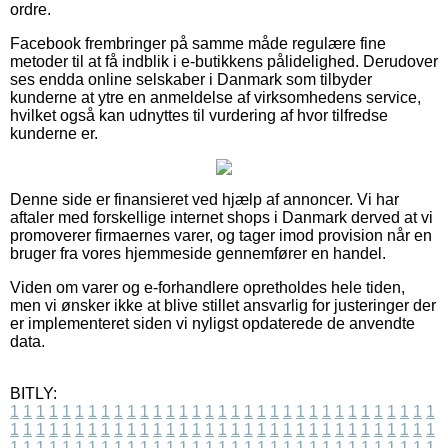
ordre.
Facebook frembringer på samme måde regulære fine
metoder til at få indblik i e-butikkens pålidelighed. Derudover
ses endda online selskaber i Danmark som tilbyder
kunderne at ytre en anmeldelse af virksomhedens service,
hvilket også kan udnyttes til vurdering af hvor tilfredse
kunderne er.
Denne side er finansieret ved hjælp af annoncer. Vi har
aftaler med forskellige internet shops i Danmark derved at vi
promoverer firmaernes varer, og tager imod provision når en
bruger fra vores hjemmeside gennemfører en handel.
Viden om varer og e-forhandlere opretholdes hele tiden,
men vi ønsker ikke at blive stillet ansvarlig for justeringer der
er implementeret siden vi nyligst opdaterede de anvendte
data.
BITLY:
1
1
1
1
1
1
1
1
1
1
1
1
1
1
1
1
1
1
1
1
1
1
1
1
1
1
1
1
1
1
1
1
1
1
1
1
1
1
1
1
1
1
1
1
1
1
1
1
1
1
1
1
1
1
1
1
1
1
1
1
1
1
1
1
1
1
1
1
1
1
1
1
1
1
1
1
1
1
1
1
1
1
1
1
1
1
1
1
1
1
1
1
1
1
1
1
1
1
1