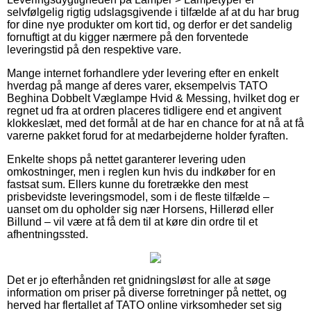
selvfølgelig rigtig udslagsgivende i tilfælde af at du har brug
for dine nye produkter om kort tid, og derfor er det sandelig
fornuftigt at du kigger nærmere på den forventede
leveringstid på den respektive vare.
Mange internet forhandlere yder levering efter en enkelt
hverdag på mange af deres varer, eksempelvis TATO
Beghina Dobbelt Væglampe Hvid & Messing, hvilket dog er
regnet ud fra at ordren placeres tidligere end et angivent
klokkeslæt, med det formål at de har en chance for at nå at få
varerne pakket forud for at medarbejderne holder fyraften.
Enkelte shops på nettet garanterer levering uden
omkostninger, men i reglen kun hvis du indkøber for en
fastsat sum. Ellers kunne du foretrække den mest
prisbevidste leveringsmodel, som i de fleste tilfælde –
uanset om du opholder sig nær Horsens, Hillerød eller
Billund – vil være at få dem til at køre din ordre til et
afhentningssted.
Det er jo efterhånden ret gnidningsløst for alle at søge
information om priser på diverse forretninger på nettet, og
herved har flertallet af TATO online virksomheder set sig