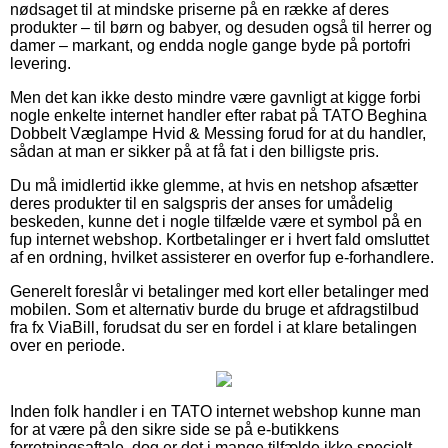
nødsaget til at mindske priserne på en række af deres
produkter – til børn og babyer, og desuden også til herrer og
damer – markant, og endda nogle gange byde på portofri
levering.
Men det kan ikke desto mindre være gavnligt at kigge forbi
nogle enkelte internet handler efter rabat på TATO Beghina
Dobbelt Væglampe Hvid & Messing forud for at du handler,
sådan at man er sikker på at få fat i den billigste pris.
Du må imidlertid ikke glemme, at hvis en netshop afsætter
deres produkter til en salgspris der anses for umådelig
beskeden, kunne det i nogle tilfælde være et symbol på en
fup internet webshop. Kortbetalinger er i hvert fald omsluttet
af en ordning, hvilket assisterer en overfor fup e-forhandlere.
Generelt foreslår vi betalinger med kort eller betalinger med
mobilen. Som et alternativ burde du bruge et afdragstilbud
fra fx ViaBill, forudsat du ser en fordel i at klare betalingen
over en periode.
Inden folk handler i en TATO internet webshop kunne man
for at være på den sikre side se på e-butikkens
forretningsaftale, dog er det i mange tilfælde ikke specielt