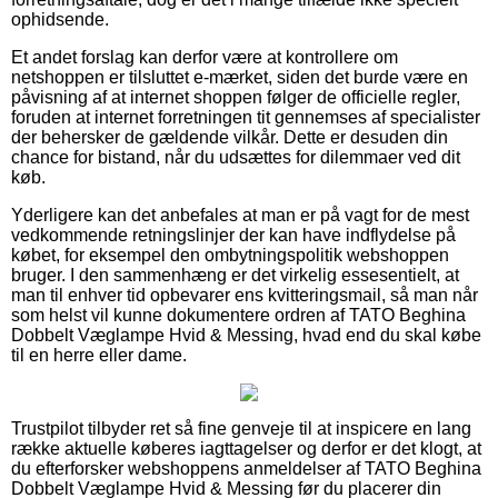
ophidsende.
Et andet forslag kan derfor være at kontrollere om
netshoppen er tilsluttet e-mærket, siden det burde være en
påvisning af at internet shoppen følger de officielle regler,
foruden at internet forretningen tit gennemses af specialister
der behersker de gældende vilkår. Dette er desuden din
chance for bistand, når du udsættes for dilemmaer ved dit
køb.
Yderligere kan det anbefales at man er på vagt for de mest
vedkommende retningslinjer der kan have indflydelse på
købet, for eksempel den ombytningspolitik webshoppen
bruger. I den sammenhæng er det virkelig essesentielt, at
man til enhver tid opbevarer ens kvitteringsmail, så man når
som helst vil kunne dokumentere ordren af TATO Beghina
Dobbelt Væglampe Hvid & Messing, hvad end du skal købe
til en herre eller dame.
Trustpilot tilbyder ret så fine genveje til at inspicere en lang
række aktuelle køberes iagttagelser og derfor er det klogt, at
du efterforsker webshoppens anmeldelser af TATO Beghina
Dobbelt Væglampe Hvid & Messing før du placerer din