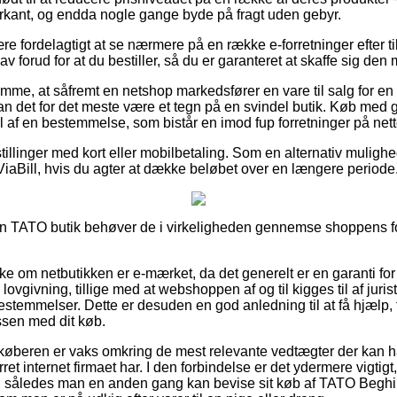
arkant, og endda nogle gange byde på fragt uden gebyr.
ære fordelagtigt at se nærmere på en række e-forretninger efter
 forud for at du bestiller, så du er garanteret at skaffe sig den m
emme, at såfremt en netshop markedsfører en vare til salg for en
kan det for det meste være et tegn på en svindel butik. Køb med
 af en bestemmelse, som bistår en imod fup forretninger på nett
tillinger med kort eller mobilbetaling. Som en alternativ muligh
ViaBill, hvis du agter at dække beløbet over en længere periode
n TATO butik behøver de i virkeligheden gennemse shoppens for
ekke om netbutikken er e-mærket, da det generelt er en garanti fo
vgivning, tillige med at webshoppen af og til kigges til af juris
stemmelser. Dette er desuden en god anledning til at få hjælp, f
ssen med dit køb.
 at køberen er vaks omkring de mest relevante vedtægter der kan 
ret internet firmaet har. I den forbindelse er det ydermere vigtig
, således man en anden gang kan bevise sit køb af TATO Beghi