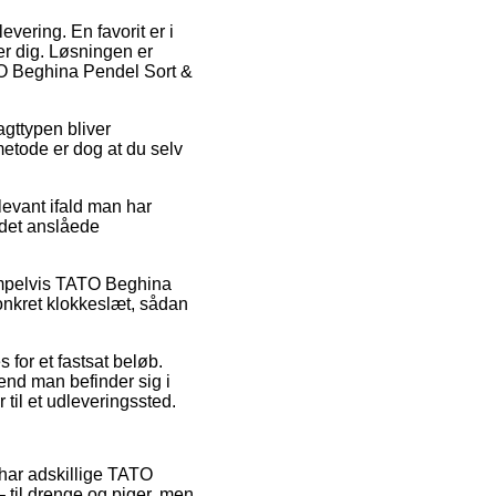
vering. En favorit er i
er dig. Løsningen er
ATO Beghina Pendel Sort &
agttypen bliver
metode er dog at du selv
evant ifald man har
 det anslåede
sempelvis TATO Beghina
onkret klokkeslæt, sådan
s for et fastsat beløb.
nd man befinder sig i
 til et udleveringssted.
et har adskillige TATO
– til drenge og piger, men