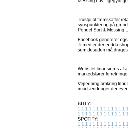
Messing Lav, ligegyldigt 
Trustpilot fremskaffer re
synspunkter og på grund 
Pendel Sort & Messing La
Facebook genererer også f
Tilmed er der endda shop
som desuden må drages fo
Websitet finansieres af a
markedsfører forretninger
Vejledning omkring tilb
imod ændringer der event
BITLY:
1
1
1
1
1
1
1
1
1
1
1
1
1
1
1
1
1
1
1
1
1
1
1
1
1
1
SPOTIFY:
1
1
1
1
1
1
1
1
1
1
1
1
1