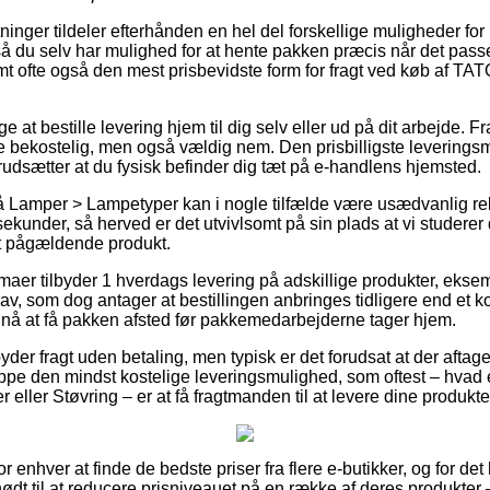
nger tildeler efterhånden en hel del forskellige muligheder for le
 du selv har mulighed for at hente pakken præcis når det pass
samt ofte også den mest prisbevidste form for fragt ved køb af T
at bestille levering hjem til dig selv eller ud på dit arbejde. Fr
e bekostelig, men også vældig nem. Den prisbilligste leverings
rudsætter at du fysisk befinder dig tæt på e-handlens hjemsted.
 Lamper > Lampetyper kan i nogle tilfælde være usædvanlig rel
ekunder, så herved er det utvivlsomt på sin plads at vi studerer
et pågældende produkt.
irmaer tilbyder 1 hverdags levering på adskillige produkter, ek
v, som dog antager at bestillingen anbringes tidligere end et k
nå at få pakken afsted før pakkemedarbejderne tager hjem.
byder fragt uden betaling, men typisk er det forudsat at der aftage
pe den mindst kostelige leveringsmulighed, som oftest – hvad e
eller Støvring – er at få fragtmanden til at levere dine produkter
 for enhver at finde de bedste priser fra flere e-butikker, og for d
nødt til at reducere prisniveauet på en række af deres produkter 