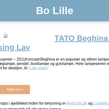
Bo Lille
TATO Beghina
sing Lav
Guarnier – 2011Koncept:Beghina er en populær og stilren lampe
glampe, pendel, bordlampe og gulvlampe. Hele lampeserien er l
t for detaljen. Al
(Læs mere)
Køb nu »
ps i øjeblikket inden for belysning er
AndLight.dk
og
Luxlight.