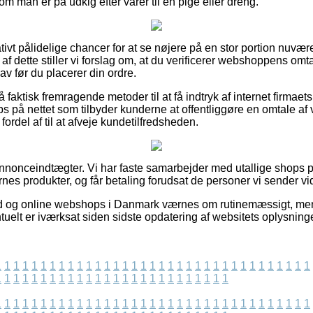
om man er på udkig efter varer til en pige eller dreng.
lativt pålidelige chancer for at se nøjere på en stor portion nuvæ
af dette stiller vi forslag om, at du verificerer webshoppens om
v før du placerer din ordre.
aktisk fremragende metoder til at få indtryk af internet firmaet
s på nettet som tilbyder kunderne at offentliggøre en omtale af
rdel af til at afveje kundetilfredsheden.
nnonceindtægter. Vi har faste samarbejder med utallige shops på
nes produkter, og får betaling forudsat de personer vi sender vi
ud og online webshops i Danmark værnes om rutinemæssigt, men
uelt er iværksat siden sidste opdatering af websitets oplysninge
1
1
1
1
1
1
1
1
1
1
1
1
1
1
1
1
1
1
1
1
1
1
1
1
1
1
1
1
1
1
1
1
1
1
1
1
1
1
1
1
1
1
1
1
1
1
1
1
1
1
1
1
1
1
1
1
1
1
1
1
1
1
1
1
1
1
1
1
1
1
1
1
1
1
1
1
1
1
1
1
1
1
1
1
1
1
1
1
1
1
1
1
1
1
1
1