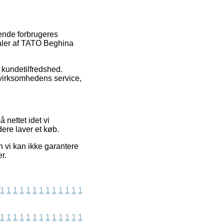
rende forbrugeres
taler af TATO Beghina
s kundetilfredshed.
 virksomhedens service,
 nettet idet vi
dere laver et køb.
 vi kan ikke garantere
r.
1
1
1
1
1
1
1
1
1
1
1
1
1
1
1
1
1
1
1
1
1
1
1
1
1
1