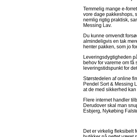
Temmelig mange e-forretni
vore dage pakkeshops, så
nemlig rigtig praktisk, 
Messing Lav.
Du kunne omvendt forsøge 
almindeligvis en tak mer
henter pakken, som jo fo
Leveringsdygtigheden på
behov for varerne om få s
leveringstidspunkt for d
Størstedelen af online f
Pendel Sort & Messing La
at de med sikkerhed kan 
Flere internet handler til
Derudover skal man snup
Esbjerg, Nykøbing Falster 
Det er virkelig fleksibelt
butikker på nettet været 