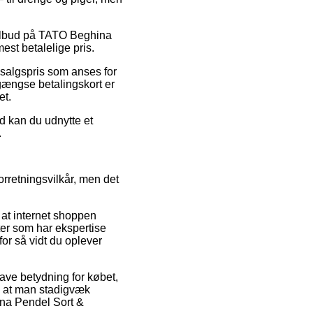
 tilbud på TATO Beghina
est betalelige pris.
 salgspris som anses for
 gængse betalingskort er
et.
ed kan du udnytte et
.
retningsvilkår, men det
r at internet shoppen
ter som har ekspertise
or så vidt du oplever
have betydning for købet,
t, at man stadigvæk
na Pendel Sort &