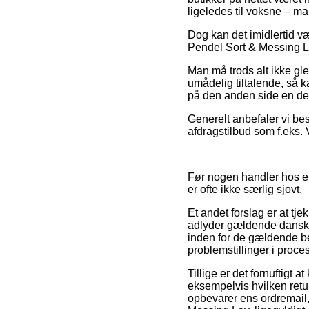
ligeledes til voksne – m
Dog kan det imidlertid v
Pendel Sort & Messing Lav
Man må trods alt ikke gl
umådelig tiltalende, så 
på den anden side en del
Generelt anbefaler vi bes
afdragstilbud som f.eks. 
Før nogen handler hos e
er ofte ikke særlig sjovt.
Et andet forslag er at tj
adlyder gældende dansk lo
inden for de gældende be
problemstillinger i proce
Tillige er det fornuftigt
eksempelvis hvilken retur
opbevarer ens ordremail