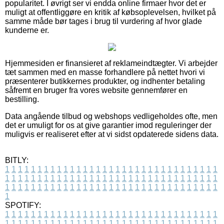
popularitet. I øvrigt ser vi endda online firmaer hvor det er
muligt at offentliggøre en kritik af købsoplevelsen, hvilket på
samme måde bør tages i brug til vurdering af hvor glade
kunderne er.
Hjemmesiden er finansieret af reklameindtægter. Vi arbejder
tæt sammen med en masse forhandlere på nettet hvori vi
præsenterer butikkernes produkter, og indhenter betaling
såfremt en bruger fra vores website gennemfører en
bestilling.
Data angående tilbud og webshops vedligeholdes ofte, men
det er umuligt for os at give garantier imod reguleringer der
muligvis er realiseret efter at vi sidst opdaterede sidens data.
BITLY:
1
1
1
1
1
1
1
1
1
1
1
1
1
1
1
1
1
1
1
1
1
1
1
1
1
1
1
1
1
1
1
1
1
1
1
1
1
1
1
1
1
1
1
1
1
1
1
1
1
1
1
1
1
1
1
1
1
1
1
1
1
1
1
1
1
1
1
1
1
1
1
1
1
1
1
1
1
1
1
1
1
1
1
1
1
1
1
1
1
1
1
1
1
1
1
1
1
1
1
1
SPOTIFY:
1
1
1
1
1
1
1
1
1
1
1
1
1
1
1
1
1
1
1
1
1
1
1
1
1
1
1
1
1
1
1
1
1
1
1
1
1
1
1
1
1
1
1
1
1
1
1
1
1
1
1
1
1
1
1
1
1
1
1
1
1
1
1
1
1
1