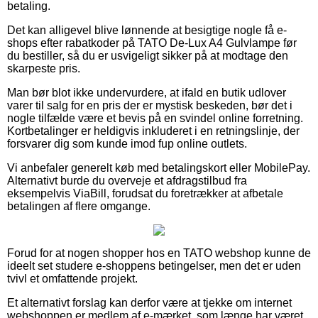
betaling.
Det kan alligevel blive lønnende at besigtige nogle få e-
shops efter rabatkoder på TATO De-Lux A4 Gulvlampe før
du bestiller, så du er usvigeligt sikker på at modtage den
skarpeste pris.
Man bør blot ikke undervurdere, at ifald en butik udlover
varer til salg for en pris der er mystisk beskeden, bør det i
nogle tilfælde være et bevis på en svindel online forretning.
Kortbetalinger er heldigvis inkluderet i en retningslinje, der
forsvarer dig som kunde imod fup online outlets.
Vi anbefaler generelt køb med betalingskort eller MobilePay.
Alternativt burde du overveje et afdragstilbud fra
eksempelvis ViaBill, forudsat du foretrækker at afbetale
betalingen af flere omgange.
Forud for at nogen shopper hos en TATO webshop kunne de
ideelt set studere e-shoppens betingelser, men det er uden
tvivl et omfattende projekt.
Et alternativt forslag kan derfor være at tjekke om internet
webshoppen er medlem af e-mærket, som længe har været