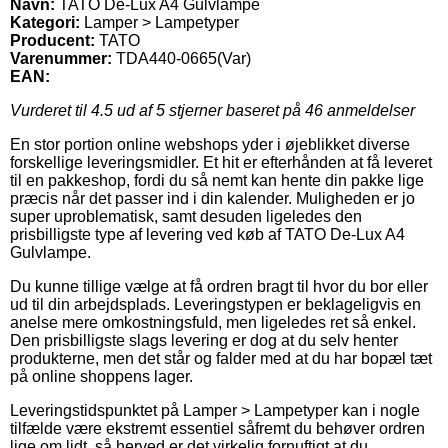
Navn:
TATO De-Lux A4 Gulvlampe
Kategori:
Lamper > Lampetyper
Producent:
TATO
Varenummer:
TDA440-0665(Var)
EAN:
Vurderet til
4.5
ud af 5 stjerner baseret på
46
anmeldelser
En stor portion online webshops yder i øjeblikket diverse
forskellige leveringsmidler. Et hit er efterhånden at få leveret
til en pakkeshop, fordi du så nemt kan hente din pakke lige
præcis når det passer ind i din kalender. Muligheden er jo
super uproblematisk, samt desuden ligeledes den
prisbilligste type af levering ved køb af TATO De-Lux A4
Gulvlampe.
Du kunne tillige vælge at få ordren bragt til hvor du bor eller
ud til din arbejdsplads. Leveringstypen er beklageligvis en
anelse mere omkostningsfuld, men ligeledes ret så enkel.
Den prisbilligste slags levering er dog at du selv henter
produkterne, men det står og falder med at du har bopæl tæt
på online shoppens lager.
Leveringstidspunktet på Lamper > Lampetyper kan i nogle
tilfælde være ekstremt essentiel såfremt du behøver ordren
lige om lidt, så herved er det virkelig fornuftigt at du