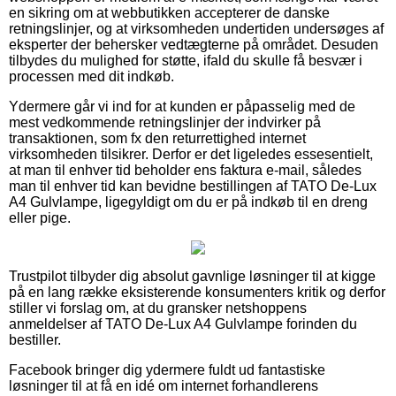
en sikring om at webbutikken accepterer de danske
retningslinjer, og at virksomheden undertiden undersøges af
eksperter der behersker vedtægterne på området. Desuden
tilbydes du mulighed for støtte, ifald du skulle få besvær i
processen med dit indkøb.
Ydermere går vi ind for at kunden er påpasselig med de
mest vedkommende retningslinjer der indvirker på
transaktionen, som fx den returrettighed internet
virksomheden tilsikrer. Derfor er det ligeledes essesentielt,
at man til enhver tid beholder ens faktura e-mail, således
man til enhver tid kan bevidne bestillingen af TATO De-Lux
A4 Gulvlampe, ligegyldigt om du er på indkøb til en dreng
eller pige.
Trustpilot tilbyder dig absolut gavnlige løsninger til at kigge
på en lang række eksisterende konsumenters kritik og derfor
stiller vi forslag om, at du gransker netshoppens
anmeldelser af TATO De-Lux A4 Gulvlampe forinden du
bestiller.
Facebook bringer dig ydermere fuldt ud fantastiske
løsninger til at få en idé om internet forhandlerens