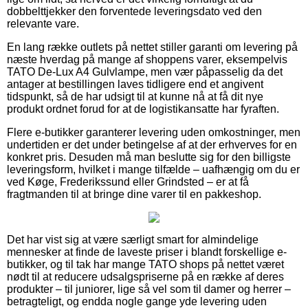
dobbelttjekker den forventede leveringsdato ved den
relevante vare.
En lang række outlets på nettet stiller garanti om levering på
næste hverdag på mange af shoppens varer, eksempelvis
TATO De-Lux A4 Gulvlampe, men vær påpasselig da det
antager at bestillingen laves tidligere end et angivent
tidspunkt, så de har udsigt til at kunne nå at få dit nye
produkt ordnet forud for at de logistikansatte har fyraften.
Flere e-butikker garanterer levering uden omkostninger, men
undertiden er det under betingelse af at der erhverves for en
konkret pris. Desuden må man beslutte sig for den billigste
leveringsform, hvilket i mange tilfælde – uafhængig om du er
ved Køge, Frederikssund eller Grindsted – er at få
fragtmanden til at bringe dine varer til en pakkeshop.
Det har vist sig at være særligt smart for almindelige
mennesker at finde de laveste priser i blandt forskellige e-
butikker, og til tak har mange TATO shops på nettet været
nødt til at reducere udsalgspriserne på en række af deres
produkter – til juniorer, lige så vel som til damer og herrer –
betragteligt, og endda nogle gange yde levering uden