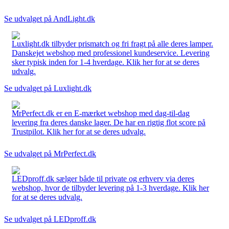
Se udvalget på AndLight.dk
Luxlight.dk tilbyder prismatch og fri fragt på alle deres lamper.
Danskejet webshop med professionel kundeservice. Levering
sker typisk inden for 1-4 hverdage. Klik her for at se deres
udvalg.
Se udvalget på Luxlight.dk
MrPerfect.dk er en E-mærket webshop med dag-til-dag
levering fra deres danske lager. De har en rigtig flot score på
Trustpilot. Klik her for at se deres udvalg.
Se udvalget på MrPerfect.dk
LEDproff.dk sælger både til private og erhverv via deres
webshop, hvor de tilbyder levering på 1-3 hverdage. Klik her
for at se deres udvalg.
Se udvalget på LEDproff.dk