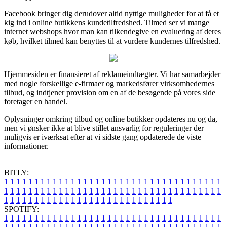
Facebook bringer dig derudover altid nyttige muligheder for at få et
kig ind i online butikkens kundetilfredshed. Tilmed ser vi mange
internet webshops hvor man kan tilkendegive en evaluering af deres
køb, hvilket tilmed kan benyttes til at vurdere kundernes tilfredshed.
Hjemmesiden er finansieret af reklameindtægter. Vi har samarbejder
med nogle forskellige e-firmaer og markedsfører virksomhedernes
tilbud, og indtjener provision om en af de besøgende på vores side
foretager en handel.
Oplysninger omkring tilbud og online butikker opdateres nu og da,
men vi ønsker ikke at blive stillet ansvarlig for reguleringer der
muligvis er iværksat efter at vi sidste gang opdaterede de viste
informationer.
BITLY:
1
1
1
1
1
1
1
1
1
1
1
1
1
1
1
1
1
1
1
1
1
1
1
1
1
1
1
1
1
1
1
1
1
1
1
1
1
1
1
1
1
1
1
1
1
1
1
1
1
1
1
1
1
1
1
1
1
1
1
1
1
1
1
1
1
1
1
1
1
1
1
1
1
1
1
1
1
1
1
1
1
1
1
1
1
1
1
1
1
1
1
1
1
1
1
1
1
1
1
1
SPOTIFY:
1
1
1
1
1
1
1
1
1
1
1
1
1
1
1
1
1
1
1
1
1
1
1
1
1
1
1
1
1
1
1
1
1
1
1
1