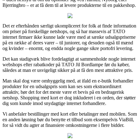
Bjerringbro – er at få dem til at levere produkterne til en pakkeshop.
Det er efterhånden særligt ukompliceret for folk at finde information
om priser på forskellige netshops, og så har massevis af TATO
internet firmaer ikke kunne lade være med at sænke udsalgspriserne
på en række af deres varer – til juniorer, og desuden også til mænd
og kvinder – enormt, og endda nogle gange sikre portofri levering.
Det kan stadigvæk blive fordelagtigt at sammenholde nogle internet
webshops efter rabatkoder på TATO Jil Bordlampe før du køber,
således at man er usvigeligt sikker på at få den mest attraktive pris.
Man skal dog være omhyggelig med, at ifald en e-butik forhandler
produkter for en udsalgspris som kan ses som ekstraordinært
attraktiv, bør det for det meste være et bevis på en bedragerisk
netshop. Shopping med kort er dog inkluderet i en orden, der støtter
dig som kunde imod snydagtige internet forhandlere.
Vi anbefaler bestillinger med kort eller betalinger med mobilen. Som
en anden løsning bør du benytte et tilbud som eksempelvis ViaBill,
for så vidt du agter at finansiere omkostningerne i flere bidder.