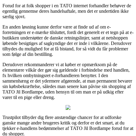
Forud for at folk shopper i en TATO internet forhandler behøver de
egentlig gennemse deres handelsaftale, men det er undertiden ikke
særlig sjovt.
En anden løsning kunne derfor være at finde ud af om e-
forretningen er e-mærke tilsluttet, fordi det generelt er et tegn på at e-
butikken understøtter de danske retningslinjer, samt at netshoppen
løbende besigtiges af sagkyndige der er inde i vilkårene. Derudover
tilbydes du mulighed for at få bistand, for så vidt du får problemer
som følge af din bestilling.
Derudover rekommanderer vi at køber er opmærksom på de
elementære vilkår der gør sig gældende i forbindelse med handlen,
fx hvilken ombytningsret e-forhandleren benytter. I den
sammenhæng er det ydermere afgørende, at man permanent bevarer
sin købsbekræftelse, således man senere kan påvise sin shopping af
TATO Jil Bordlampe, uden hensyn til om man er på udkig efter
varer til en pige eller dreng.
Trustpilot tilbyder dig flere anstændige chancer for at udforske
ganske mange andre brugeres kritik og derfor er det smart, at du
tjekker e-handlens bedømmelser af TATO Jil Bordlampe forud for at
du shopper.