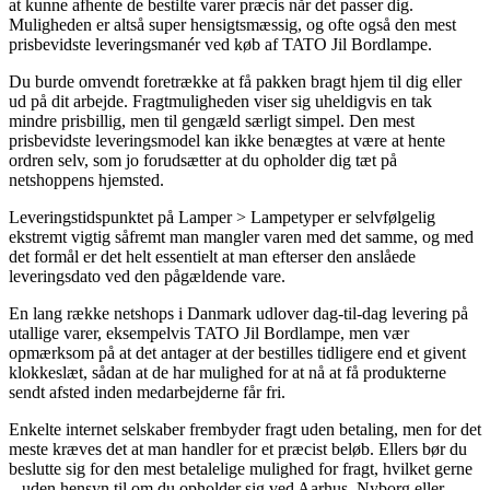
at kunne afhente de bestilte varer præcis når det passer dig.
Muligheden er altså super hensigtsmæssig, og ofte også den mest
prisbevidste leveringsmanér ved køb af TATO Jil Bordlampe.
Du burde omvendt foretrække at få pakken bragt hjem til dig eller
ud på dit arbejde. Fragtmuligheden viser sig uheldigvis en tak
mindre prisbillig, men til gengæld særligt simpel. Den mest
prisbevidste leveringsmodel kan ikke benægtes at være at hente
ordren selv, som jo forudsætter at du opholder dig tæt på
netshoppens hjemsted.
Leveringstidspunktet på Lamper > Lampetyper er selvfølgelig
ekstremt vigtig såfremt man mangler varen med det samme, og med
det formål er det helt essentielt at man efterser den anslåede
leveringsdato ved den pågældende vare.
En lang række netshops i Danmark udlover dag-til-dag levering på
utallige varer, eksempelvis TATO Jil Bordlampe, men vær
opmærksom på at det antager at der bestilles tidligere end et givent
klokkeslæt, sådan at de har mulighed for at nå at få produkterne
sendt afsted inden medarbejderne får fri.
Enkelte internet selskaber frembyder fragt uden betaling, men for det
meste kræves det at man handler for et præcist beløb. Ellers bør du
beslutte sig for den mest betalelige mulighed for fragt, hvilket gerne
– uden hensyn til om du opholder sig ved Aarhus, Nyborg eller