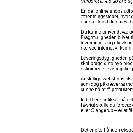
Vurderet til
4.8
ud af 5 st
En del online shops udlov
afhentningssteder, hvor d
endda tilmed den mest be
Du kunne omvendt vælge at
Fragtmuligheden bliver t
levering vil dog utvivlso
nærved internet virksom
Leveringsdygtigheden p
skal bruge dine nye produ
estimerede leveringstids
Adskillige webshops tils
som dog påkræver at trans
kunne nå at få produktern
Indtil flere butikker på n
I øvrigt skulle du foretr
eller Slangerup – er at få
Det er efterhånden ekstr