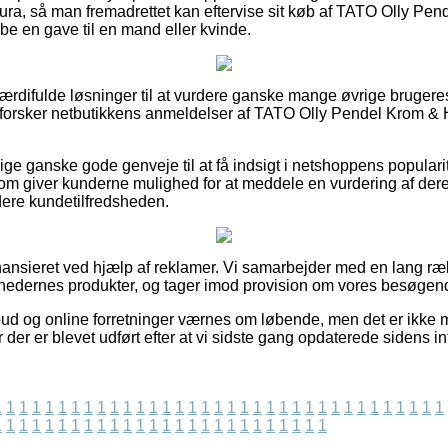
tura, så man fremadrettet kan eftervise sit køb af TATO Olly Pe
be en gave til en mand eller kvinde.
s værdifulde løsninger til at vurdere ganske mange øvrige brugere
 udforsker netbutikkens anmeldelser af TATO Olly Pendel Krom &
ige ganske gode genveje til at få indsigt i netshoppens popular
m giver kunderne mulighed for at meddele en vurdering af deres 
rdere kundetilfredsheden.
nsieret ved hjælp af reklamer. Vi samarbejder med en lang ræk
hedernes produkter, og tager imod provision om vores besøgend
ud og online forretninger værnes om løbende, men det er ikke mu
der er blevet udført efter at vi sidste gang opdaterede sidens in
1
1
1
1
1
1
1
1
1
1
1
1
1
1
1
1
1
1
1
1
1
1
1
1
1
1
1
1
1
1
1
1
1
1
1
1
1
1
1
1
1
1
1
1
1
1
1
1
1
1
1
1
1
1
1
1
1
1
1
1
1