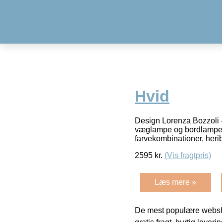
Hvid
Design Lorenza Bozzoli 
væglampe og bordlampe. 
farvekombinationer, her
2595
kr.
(Vis fragtpris)
Læs mere »
De mest populære websho