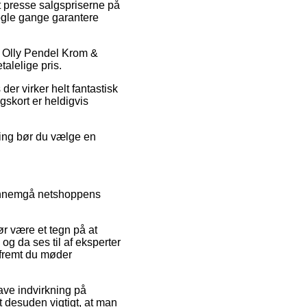
t presse salgspriserne på
nogle gange garantere
O Olly Pendel Krom &
talelige pris.
 der virker helt fantastisk
gskort er heldigvis
ning bør du vælge en
gennemgå netshoppens
ør være et tegn på at
g da ses til af eksperter
åfremt du møder
ave indvirkning på
t desuden vigtigt, at man