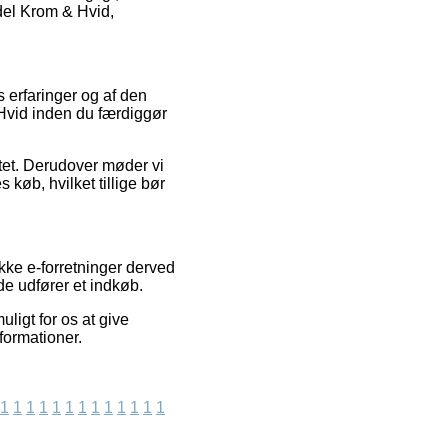
ndel Krom & Hvid,
s erfaringer og af den
 Hvid inden du færdiggør
itet. Derudover møder vi
køb, hvilket tillige bør
ke e-forretninger derved
e udfører et indkøb.
ligt for os at give
formationer.
1
1
1
1
1
1
1
1
1
1
1
1
1