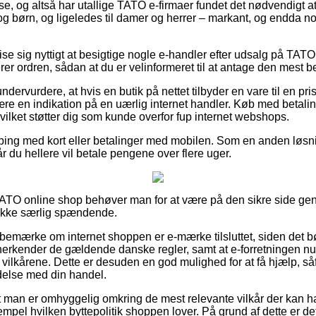
se, og altså har utallige TATO e-firmaer fundet det nødvendigt a
 og børn, og ligeledes til damer og herrer – markant, og endda 
se sig nyttigt at besigtige nogle e-handler efter udsalg på TAT
rer ordren, sådan at du er velinformeret til at antage den mest be
ndervurdere, at hvis en butik på nettet tilbyder en vare til en pris
ære en indikation på en uærlig internet handler. Køb med betalin
 hvilket støtter dig som kunde overfor fup internet webshops.
pping med kort eller betalinger med mobilen. Som en anden løs
år du hellere vil betale pengene over flere uger.
 TATO online shop behøver man for at være på den sikre side 
k ikke særlig spændende.
 bemærke om internet shoppen er e-mærke tilsluttet, siden det b
erkender de gældende danske regler, samt at e-forretningen nu o
l vilkårene. Dette er desuden en god mulighed for at få hjælp, s
ndelse med din handel.
 man er omhyggelig omkring de mest relevante vilkår der kan h
empel hvilken byttepolitik shoppen lover. På grund af dette er de