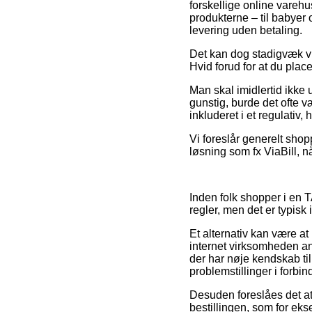
forskellige online varehu
produkterne – til babyer
levering uden betaling.
Det kan dog stadigvæk vi
Hvid forud for at du place
Man skal imidlertid ikke u
gunstig, burde det ofte v
inkluderet i et regulativ,
Vi foreslår generelt sho
løsning som fx ViaBill, n
Inden folk shopper i en
regler, men det er typis
Et alternativ kan være at
internet virksomheden an
der har nøje kendskab ti
problemstillinger i forbi
Desuden foreslåes det at
bestillingen, som for eks