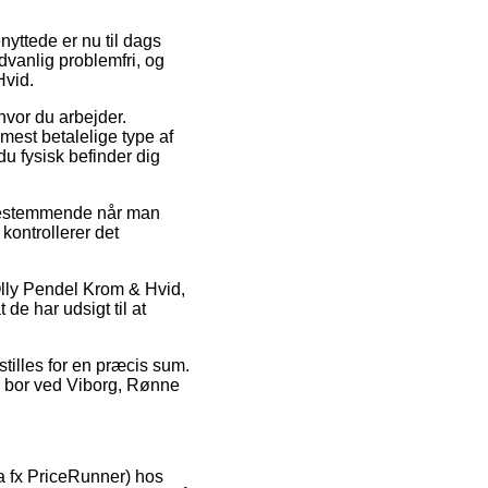
nyttede er nu til dags
dvanlig problemfri, og
Hvid.
hvor du arbejder.
mest betalelige type af
du fysisk befinder dig
 bestemmende når man
 kontrollerer det
Olly Pendel Krom & Hvid,
de har udsigt til at
stilles for en præcis sum.
an bor ved Viborg, Rønne
a fx PriceRunner) hos