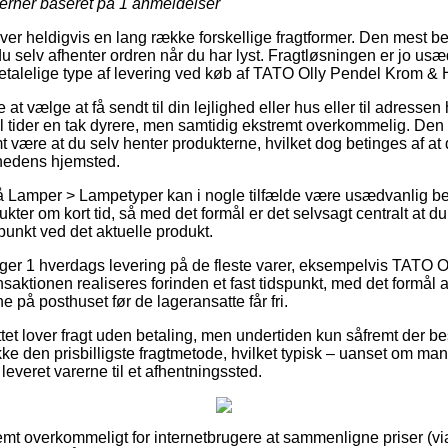
jerner baseret på
1
anmeldelser
er heldigvis en lang række forskellige fragtformer. Den mest be
u selv afhenter ordren når du har lyst. Fragtløsningen er jo usæ
talelige type af levering ved køb af TATO Olly Pendel Krom & 
 vælge at få sendt til din lejlighed eller hus eller til adressen 
il tider en tak dyrere, men samtidig ekstremt overkommelig. Den 
mt være at du selv henter produkterne, hvilket dog betinges af at 
hedens hjemsted.
å Lamper > Lampetyper kan i nogle tilfælde være usædvanlig
kter om kort tid, så med det formål er det selvsagt centralt at du
punkt ved det aktuelle produkt.
iger 1 hverdags levering på de fleste varer, eksempelvis TATO 
aktionen realiseres forinden et fast tidspunkt, med det formål at 
e på posthuset før de lageransatte får fri.
ettet lover fragt uden betaling, men undertiden kun såfremt der be
ække den prisbilligste fragtmetode, hvilket typisk – uanset om m
 leveret varerne til et afhentningssted.
emt overkommeligt for internetbrugere at sammenligne priser (vi