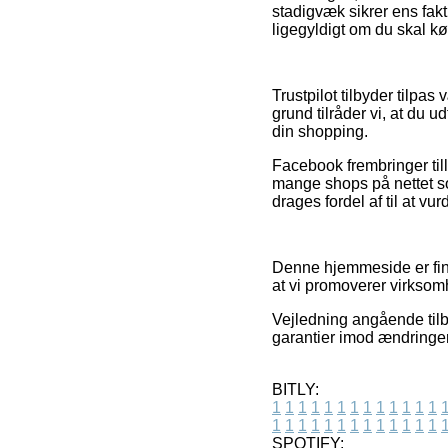
stadigvæk sikrer ens fak
ligegyldigt om du skal kø
Trustpilot tilbyder tilpa
grund tilråder vi, at du
din shopping.
Facebook frembringer till
mange shops på nettet so
drages fordel af til at vu
Denne hjemmeside er fina
at vi promoverer virksom
Vejledning angående tilb
garantier imod ændringer 
BITLY:
1
1
1
1
1
1
1
1
1
1
1
1
1
1
1
1
1
1
1
1
1
1
1
1
1
1
SPOTIFY: