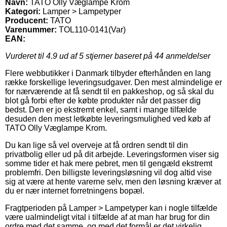
Navn:
TATO Olly Væglampe Krom
Kategori:
Lamper > Lampetyper
Producent:
TATO
Varenummer:
TOL110-0141(Var)
EAN:
Vurderet til
4.9
ud af 5 stjerner baseret på
44
anmeldelser
Flere webbutikker i Danmark tilbyder efterhånden en lang
række forskellige leveringsudgaver. Den mest almindelige er
for nærværende at få sendt til en pakkeshop, og så skal du
blot gå forbi efter de købte produkter når det passer dig
bedst. Den er jo ekstremt enkel, samt i mange tilfælde
desuden den mest letkøbte leveringsmulighed ved køb af
TATO Olly Væglampe Krom.
Du kan lige så vel overveje at få ordren sendt til din
privatbolig eller ud på dit arbejde. Leveringsformen viser sig
somme tider et hak mere pebret, men til gengæld ekstremt
problemfri. Den billigste leveringsløsning vil dog altid vise
sig at være at hente varerne selv, men den løsning kræver at
du er nær internet forretningens bopæl.
Fragtperioden på Lamper > Lampetyper kan i nogle tilfælde
være ualmindeligt vital i tilfælde af at man har brug for din
ordre med det samme, og med det formål er det virkelig