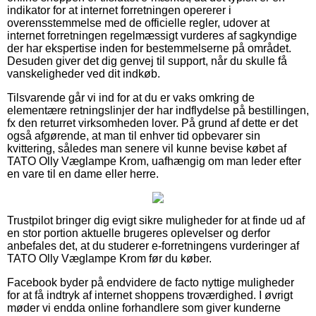
indikator for at internet forretningen opererer i
overensstemmelse med de officielle regler, udover at
internet forretningen regelmæssigt vurderes af sagkyndige
der har ekspertise inden for bestemmelserne på området.
Desuden giver det dig genvej til support, når du skulle få
vanskeligheder ved dit indkøb.
Tilsvarende går vi ind for at du er vaks omkring de
elementære retningslinjer der har indflydelse på bestillingen,
fx den returret virksomheden lover. På grund af dette er det
også afgørende, at man til enhver tid opbevarer sin
kvittering, således man senere vil kunne bevise købet af
TATO Olly Væglampe Krom, uafhængig om man leder efter
en vare til en dame eller herre.
Trustpilot bringer dig evigt sikre muligheder for at finde ud af
en stor portion aktuelle brugeres oplevelser og derfor
anbefales det, at du studerer e-forretningens vurderinger af
TATO Olly Væglampe Krom før du køber.
Facebook byder på endvidere de facto nyttige muligheder
for at få indtryk af internet shoppens troværdighed. I øvrigt
møder vi endda online forhandlere som giver kunderne