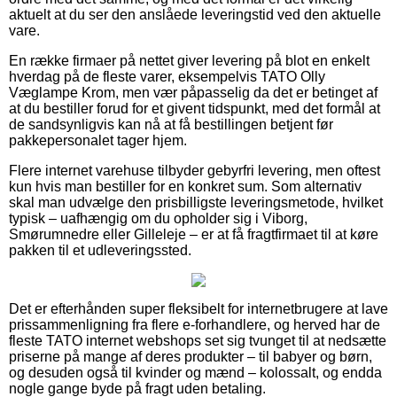
aktuelt at du ser den anslåede leveringstid ved den aktuelle
vare.
En række firmaer på nettet giver levering på blot en enkelt
hverdag på de fleste varer, eksempelvis TATO Olly
Væglampe Krom, men vær påpasselig da det er betinget af
at du bestiller forud for et givent tidspunkt, med det formål at
de sandsynligvis kan nå at få bestillingen betjent før
pakkepersonalet tager hjem.
Flere internet varehuse tilbyder gebyrfri levering, men oftest
kun hvis man bestiller for en konkret sum. Som alternativ
skal man udvælge den prisbilligste leveringsmetode, hvilket
typisk – uafhængig om du opholder sig i Viborg,
Smørumnedre eller Gilleleje – er at få fragtfirmaet til at køre
pakken til et udleveringssted.
Det er efterhånden super fleksibelt for internetbrugere at lave
prissammenligning fra flere e-forhandlere, og herved har de
fleste TATO internet webshops set sig tvunget til at nedsætte
priserne på mange af deres produkter – til babyer og børn,
og desuden også til kvinder og mænd – kolossalt, og endda
nogle gange byde på fragt uden betaling.