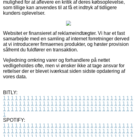
mulighed for at aflevere en kritik af deres købsoplevelse,
som tillige kan anvendes til at få et indtryk af tidligere
kunders oplevelser.
Websitet er finansieret af reklameindtægter. Vi har et fast
samarbejde med en samling af internet forretninger derved
at vi introducerer firmaernes produkter, og høster provision
såfremt du fuldfører en transaktion.
Vejledning omkring varer og forhandlere på nettet
vedligeholdes ofte, men vi ønsker ikke at tage ansvar for
rettelser der er blevet iværksat siden sidste opdatering af
vores data.
BITLY:
1
1
1
1
1
1
1
1
1
1
1
1
1
1
1
1
1
1
1
1
1
1
1
1
1
1
1
1
1
1
1
1
1
1
1
1
1
1
1
1
1
1
1
1
1
1
1
1
1
1
1
1
1
1
1
1
1
1
1
1
1
1
1
1
1
1
1
1
1
1
1
1
1
1
1
1
1
1
1
1
1
1
1
1
1
1
1
1
1
1
1
1
1
1
1
1
1
1
1
1
SPOTIFY:
1
1
1
1
1
1
1
1
1
1
1
1
1
1
1
1
1
1
1
1
1
1
1
1
1
1
1
1
1
1
1
1
1
1
1
1
1
1
1
1
1
1
1
1
1
1
1
1
1
1
1
1
1
1
1
1
1
1
1
1
1
1
1
1
1
1
1
1
1
1
1
1
1
1
1
1
1
1
1
1
1
1
1
1
1
1
1
1
1
1
1
1
1
1
1
1
1
1
1