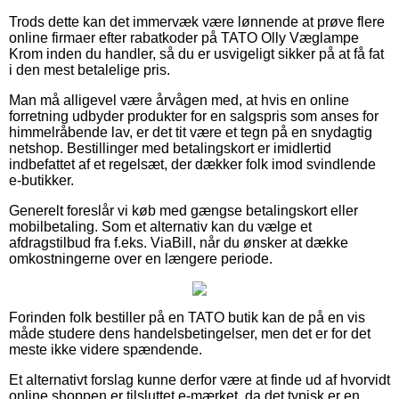
Trods dette kan det immervæk være lønnende at prøve flere
online firmaer efter rabatkoder på TATO Olly Væglampe
Krom inden du handler, så du er usvigeligt sikker på at få fat
i den mest betalelige pris.
Man må alligevel være årvågen med, at hvis en online
forretning udbyder produkter for en salgspris som anses for
himmelråbende lav, er det tit være et tegn på en snydagtig
netshop. Bestillinger med betalingskort er imidlertid
indbefattet af et regelsæt, der dækker folk imod svindlende
e-butikker.
Generelt foreslår vi køb med gængse betalingskort eller
mobilbetaling. Som et alternativ kan du vælge et
afdragstilbud fra f.eks. ViaBill, når du ønsker at dække
omkostningerne over en længere periode.
Forinden folk bestiller på en TATO butik kan de på en vis
måde studere dens handelsbetingelser, men det er for det
meste ikke videre spændende.
Et alternativt forslag kunne derfor være at finde ud af hvorvidt
online shoppen er tilsluttet e-mærket, da det typisk er en