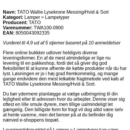
Navn:
TATO Wallie Lysekrone Messing/Hvid & Sort
Kategori:
Lamper > Lampetyper
Producent:
TATO
Varenummer:
TWA100-0900
EAN:
8050043092335
Vurderet til
4.9
ud af 5 stjerner baseret på
10
anmeldelser
Flere online butikker udlover heldigvis diverse
leveringsformer. En af de mest almindelige er lige nu
levering til en pakkeshop, fordi det så giver dig god
fleksibilitet til at kunne afhente de købte produkter når du har
lyst. Løsningen er jo i høj grad fremkommelig, og mange
gange endvidere den mest letkøbte fragtmetode ved køb af
TATO Wallie Lysekrone Messing/Hvid & Sort.
Du bør ydermere planlægge at vælge udbringning til din
lejlighed eller til adressen hvor du arbejder. Denne viser sig
oftest en lille smule dyrere, men tillige ualmindeligt let
gængelig. Den billigste form for fragt vil dog altid være selv
at hente varerne, men det beroer på at du befinder dig
nærved e-shoppens bopæl.
Leveringstidspunktet på Lamper > Lampetyper kan være