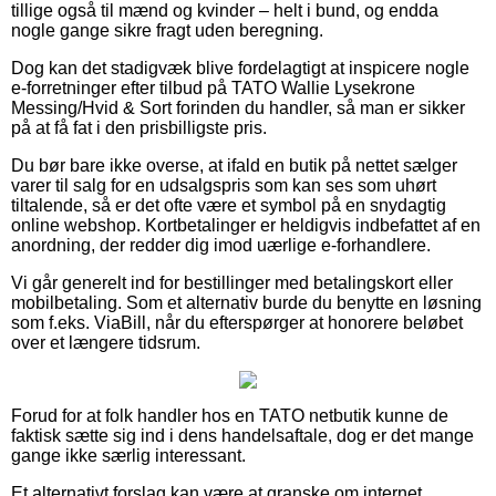
tillige også til mænd og kvinder – helt i bund, og endda
nogle gange sikre fragt uden beregning.
Dog kan det stadigvæk blive fordelagtigt at inspicere nogle
e-forretninger efter tilbud på TATO Wallie Lysekrone
Messing/Hvid & Sort forinden du handler, så man er sikker
på at få fat i den prisbilligste pris.
Du bør bare ikke overse, at ifald en butik på nettet sælger
varer til salg for en udsalgspris som kan ses som uhørt
tiltalende, så er det ofte være et symbol på en snydagtig
online webshop. Kortbetalinger er heldigvis indbefattet af en
anordning, der redder dig imod uærlige e-forhandlere.
Vi går generelt ind for bestillinger med betalingskort eller
mobilbetaling. Som et alternativ burde du benytte en løsning
som f.eks. ViaBill, når du efterspørger at honorere beløbet
over et længere tidsrum.
Forud for at folk handler hos en TATO netbutik kunne de
faktisk sætte sig ind i dens handelsaftale, dog er det mange
gange ikke særlig interessant.
Et alternativt forslag kan være at granske om internet