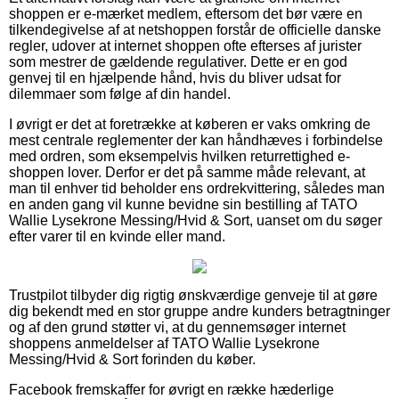
shoppen er e-mærket medlem, eftersom det bør være en
tilkendegivelse af at netshoppen forstår de officielle danske
regler, udover at internet shoppen ofte efterses af jurister
som mestrer de gældende regulativer. Dette er en god
genvej til en hjælpende hånd, hvis du bliver udsat for
dilemmaer som følge af din handel.
I øvrigt er det at foretrække at køberen er vaks omkring de
mest centrale reglementer der kan håndhæves i forbindelse
med ordren, som eksempelvis hvilken returrettighed e-
shoppen lover. Derfor er det på samme måde relevant, at
man til enhver tid beholder ens ordrekvittering, således man
en anden gang vil kunne bevidne sin bestilling af TATO
Wallie Lysekrone Messing/Hvid & Sort, uanset om du søger
efter varer til en kvinde eller mand.
Trustpilot tilbyder dig rigtig ønskværdige genveje til at gøre
dig bekendt med en stor gruppe andre kunders betragtninger
og af den grund støtter vi, at du gennemsøger internet
shoppens anmeldelser af TATO Wallie Lysekrone
Messing/Hvid & Sort forinden du køber.
Facebook fremskaffer for øvrigt en række hæderlige