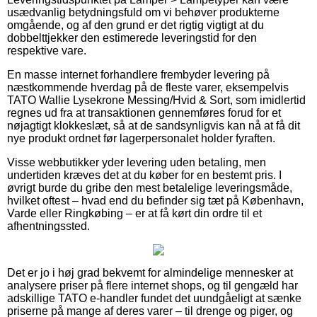
usædvanlig betydningsfuld om vi behøver produkterne
omgående, og af den grund er det rigtig vigtigt at du
dobbelttjekker den estimerede leveringstid for den
respektive vare.
En masse internet forhandlere frembyder levering på
næstkommende hverdag på de fleste varer, eksempelvis
TATO Wallie Lysekrone Messing/Hvid & Sort, som imidlertid
regnes ud fra at transaktionen gennemføres forud for et
nøjagtigt klokkeslæt, så at de sandsynligvis kan nå at få dit
nye produkt ordnet før lagerpersonalet holder fyraften.
Visse webbutikker yder levering uden betaling, men
undertiden kræves det at du køber for en bestemt pris. I
øvrigt burde du gribe den mest betalelige leveringsmåde,
hvilket oftest – hvad end du befinder sig tæt på København,
Varde eller Ringkøbing – er at få kørt din ordre til et
afhentningssted.
Det er jo i høj grad bekvemt for almindelige mennesker at
analysere priser på flere internet shops, og til gengæld har
adskillige TATO e-handler fundet det uundgåeligt at sænke
priserne på mange af deres varer – til drenge og piger, og