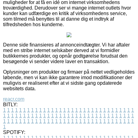
muligheder for at få en idé om internet virksomhedens
troværdighed. Derudover ser vi mange internet outlets hvor
kunder kan udfærdige en kritik af virksomhedens service,
som tilmed må benyttes til at danne dig et indtryk af
tilfredsheden hos kunderne.
Denne side finansieres af annonceindtægter. Vi har aftaler
med en stribe internet selskaber derved at vi formidler
butikkernes produkter, og opnår godtgørelse forudsat den
besøgende vi sender videre laver en transaktion.
Oplysninger om produkter og firmaer på nettet vedligeholdes
løbende, men vi kan ikke garantere imod modifikationer der
muligvis er realiseret efter at vi sidste gang opdaterede
websitets data.
reacr.com
BITLY:
1
1
1
1
1
1
1
1
1
1
1
1
1
1
1
1
1
1
1
1
1
1
1
1
1
1
1
1
1
1
1
1
1
1
1
1
1
1
1
1
1
1
1
1
1
1
1
1
1
1
1
1
1
1
1
1
1
1
1
1
1
1
1
1
1
1
1
1
1
1
1
1
1
1
1
1
1
1
1
1
1
1
1
1
1
1
1
1
1
1
1
1
1
1
1
1
1
1
1
1
SPOTIFY:
1
1
1
1
1
1
1
1
1
1
1
1
1
1
1
1
1
1
1
1
1
1
1
1
1
1
1
1
1
1
1
1
1