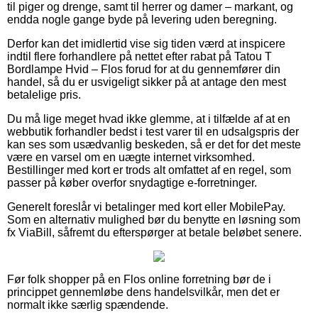
til piger og drenge, samt til herrer og damer – markant, og
endda nogle gange byde på levering uden beregning.
Derfor kan det imidlertid vise sig tiden værd at inspicere
indtil flere forhandlere på nettet efter rabat på Tatou T
Bordlampe Hvid – Flos forud for at du gennemfører din
handel, så du er usvigeligt sikker på at antage den mest
betalelige pris.
Du må lige meget hvad ikke glemme, at i tilfælde af at en
webbutik forhandler bedst i test varer til en udsalgspris der
kan ses som usædvanlig beskeden, så er det for det meste
være en varsel om en uægte internet virksomhed.
Bestillinger med kort er trods alt omfattet af en regel, som
passer på køber overfor snydagtige e-forretninger.
Generelt foreslår vi betalinger med kort eller MobilePay.
Som en alternativ mulighed bør du benytte en løsning som
fx ViaBill, såfremt du efterspørger at betale beløbet senere.
Før folk shopper på en Flos online forretning bør de i
princippet gennemløbe dens handelsvilkår, men det er
normalt ikke særlig spændende.