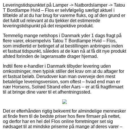
Leveringstidspunktet på Lamper -> Natbordslamper -> Tatou
T Bordlampe Hvid – Flos er selvfølgelig særligt aktuel i
tilfælde af at du har brug for varerne fluks, og af den grund er
det fuldt ud relevant at du tjekker det estimerede
leveringstidspunkt på det respektive produkt.
Temmelig mange netshops i Danmark yder 1 dags fragt på
flere varer, eksempelvis Tatou T Bordlampe Hvid – Flos,
som imidlertid er betinget af at bestillingen anbringes inden
et fastsat tidspunkt, således at de kan nå at få dit nye produkt
afsted forinden de lageransatte drager hjemad.
Indtil flere e-handler i Danmark tilbyder levering uden
omkostninger, men typisk stiller det krav om at du aftager for
et fastsat beløb. Derudover kan man overveje den mest
betalelige leveringsversion, som oftest – hvad end man er
nær Horsens, Solrød Strand eller Aars – er at få fragtfirmaet
til at bringe dine varer til et afhentningssted.
Det er efterhånden rigtig bekvemt for almindelige mennesker
at finde frem til de bedste priser hos flere firmaer på nettet,
og derfor har en hel del Flos online forretninger set sig
nødsaget til at mindske priserne på mange af deres varer –