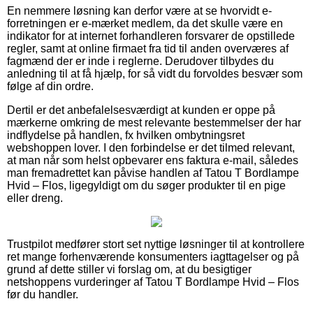
En nemmere løsning kan derfor være at se hvorvidt e-
forretningen er e-mærket medlem, da det skulle være en
indikator for at internet forhandleren forsvarer de opstillede
regler, samt at online firmaet fra tid til anden overværes af
fagmænd der er inde i reglerne. Derudover tilbydes du
anledning til at få hjælp, for så vidt du forvoldes besvær som
følge af din ordre.
Dertil er det anbefalelsesværdigt at kunden er oppe på
mærkerne omkring de mest relevante bestemmelser der har
indflydelse på handlen, fx hvilken ombytningsret
webshoppen lover. I den forbindelse er det tilmed relevant,
at man når som helst opbevarer ens faktura e-mail, således
man fremadrettet kan påvise handlen af Tatou T Bordlampe
Hvid – Flos, ligegyldigt om du søger produkter til en pige
eller dreng.
Trustpilot medfører stort set nyttige løsninger til at kontrollere
ret mange forhenværende konsumenters iagttagelser og på
grund af dette stiller vi forslag om, at du besigtiger
netshoppens vurderinger af Tatou T Bordlampe Hvid – Flos
før du handler.