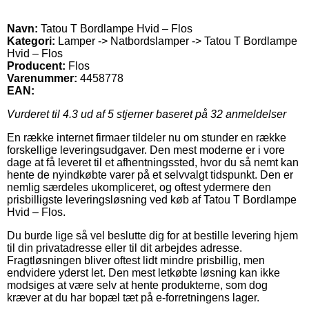
Navn:
Tatou T Bordlampe Hvid – Flos
Kategori:
Lamper -> Natbordslamper -> Tatou T Bordlampe
Hvid – Flos
Producent:
Flos
Varenummer:
4458778
EAN:
Vurderet til
4.3
ud af 5 stjerner baseret på
32
anmeldelser
En række internet firmaer tildeler nu om stunder en række
forskellige leveringsudgaver. Den mest moderne er i vore
dage at få leveret til et afhentningssted, hvor du så nemt kan
hente de nyindkøbte varer på et selvvalgt tidspunkt. Den er
nemlig særdeles ukompliceret, og oftest ydermere den
prisbilligste leveringsløsning ved køb af Tatou T Bordlampe
Hvid – Flos.
Du burde lige så vel beslutte dig for at bestille levering hjem
til din privatadresse eller til dit arbejdes adresse.
Fragtløsningen bliver oftest lidt mindre prisbillig, men
endvidere yderst let. Den mest letkøbte løsning kan ikke
modsiges at være selv at hente produkterne, som dog
kræver at du har bopæl tæt på e-forretningens lager.