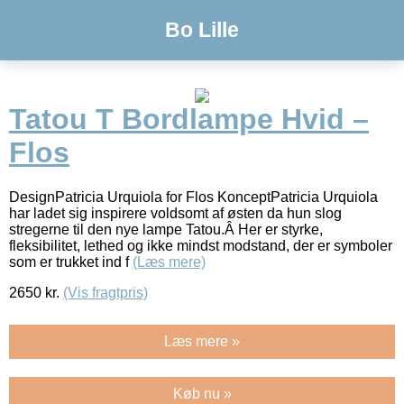
Bo Lille
Tatou T Bordlampe Hvid –
Flos
DesignPatricia Urquiola for Flos KonceptPatricia Urquiola
har ladet sig inspirere voldsomt af østen da hun slog
stregerne til den nye lampe Tatou.Â Her er styrke,
fleksibilitet, lethed og ikke mindst modstand, der er symboler
som er trukket ind f
(Læs mere)
2650
kr.
(Vis fragtpris)
Læs mere »
Køb nu »