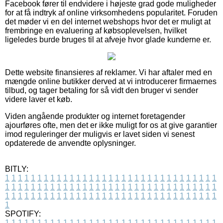
Facebook fører til endvidere i højeste grad gode muligheder
for at få indtryk af online virksomhedens popularitet. Foruden
det møder vi en del internet webshops hvor det er muligt at
frembringe en evaluering af købsoplevelsen, hvilket
ligeledes burde bruges til at afveje hvor glade kunderne er.
Dette website finansieres af reklamer. Vi har aftaler med en
mængde online butikker derved at vi introducerer firmaernes
tilbud, og tager betaling for så vidt den bruger vi sender
videre laver et køb.
Viden angående produkter og internet foretagender
ajourføres ofte, men det er ikke muligt for os at give garantier
imod reguleringer der muligvis er lavet siden vi senest
opdaterede de anvendte oplysninger.
BITLY:
1
1
1
1
1
1
1
1
1
1
1
1
1
1
1
1
1
1
1
1
1
1
1
1
1
1
1
1
1
1
1
1
1
1
1
1
1
1
1
1
1
1
1
1
1
1
1
1
1
1
1
1
1
1
1
1
1
1
1
1
1
1
1
1
1
1
1
1
1
1
1
1
1
1
1
1
1
1
1
1
1
1
1
1
1
1
1
1
1
1
1
1
1
1
1
1
1
1
1
1
SPOTIFY:
1
1
1
1
1
1
1
1
1
1
1
1
1
1
1
1
1
1
1
1
1
1
1
1
1
1
1
1
1
1
1
1
1