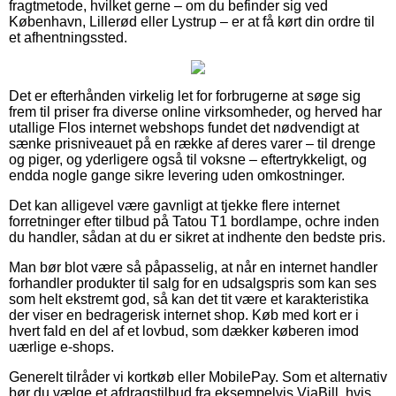
fragtmetode, hvilket gerne – om du befinder sig ved
København, Lillerød eller Lystrup – er at få kørt din ordre til
et afhentningssted.
Det er efterhånden virkelig let for forbrugerne at søge sig
frem til priser fra diverse online virksomheder, og herved har
utallige Flos internet webshops fundet det nødvendigt at
sænke prisniveauet på en række af deres varer – til drenge
og piger, og yderligere også til voksne – eftertrykkeligt, og
endda nogle gange sikre levering uden omkostninger.
Det kan alligevel være gavnligt at tjekke flere internet
forretninger efter tilbud på Tatou T1 bordlampe, ochre inden
du handler, sådan at du er sikret at indhente den bedste pris.
Man bør blot være så påpasselig, at når en internet handler
forhandler produkter til salg for en udsalgspris som kan ses
som helt ekstremt god, så kan det tit være et karakteristika
der viser en bedragerisk internet shop. Køb med kort er i
hvert fald en del af et lovbud, som dækker køberen imod
uærlige e-shops.
Generelt tilråder vi kortkøb eller MobilePay. Som et alternativ
bør du vælge et afdragstilbud fra eksempelvis ViaBill, hvis