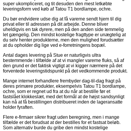
super ukompliceret, og tit desuden den mest letkøbte
leveringsform ved køb af Tatou T1 bordlampe, ochre.
Du bør endvidere udse dig at få varerne sendt hjem til dig
privat eller til adressen på dit arbejde. Denne bliver
uheldigvis en tak dyrere, men på den anden side temmelig
let gængelig. Den mindst kostelige fragttype er unægtelig at
du selv henter produkterne, men den mulighed forudsætter
at du opholder dig lige ved e-forretningens bopæl.
Antal dages levering på Stue er naturligvis ultra
bestemmende i tilfælde af at vi mangler varerne fluks, så af
den grund er det faktisk vigtigt at vi kigger nærmere på det
forventede leveringstidspunkt på det vedkommende produkt.
Mange internet forhandlere frembyder dag-til-dag fragt på
deres primære produkter, eksempelvis Tatou T1 bordlampe,
ochre, som er regnet ud fra at du når at bestille før et
fastslået klokkeslæt, med det formål at de højst sandsynligt
kan nå at få bestillingen distribueret inden de lageransatte
holder fyraften.
Flere e-firmaer sikrer fragt uden beregning, men i mange
tilfælde er det forudsat at der bestilles for et fastsat beløb.
Som alternativ burde du gribe den mindst kostelige