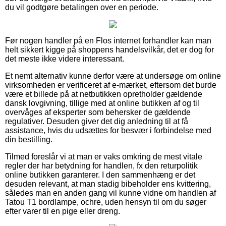
du vil godtgøre betalingen over en periode.
Før nogen handler på en Flos internet forhandler kan man
helt sikkert kigge på shoppens handelsvilkår, det er dog for
det meste ikke videre interessant.
Et nemt alternativ kunne derfor være at undersøge om online
virksomheden er verificeret af e-mærket, eftersom det burde
være et billede på at netbutikken opretholder gældende
dansk lovgivning, tillige med at online butikken af og til
overvåges af eksperter som behersker de gældende
regulativer. Desuden giver det dig anledning til at få
assistance, hvis du udsættes for besvær i forbindelse med
din bestilling.
Tilmed foreslår vi at man er vaks omkring de mest vitale
regler der har betydning for handlen, fx den returpolitik
online butikken garanterer. I den sammenhæng er det
desuden relevant, at man stadig bibeholder ens kvittering,
således man en anden gang vil kunne vidne om handlen af
Tatou T1 bordlampe, ochre, uden hensyn til om du søger
efter varer til en pige eller dreng.