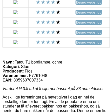
Besøg webshop
Besøg webshop
Besøg webshop
Besøg webshop
Besøg webshop
Navn:
Tatou T1 bordlampe, ochre
Kategori:
Stue
Producent:
Flos
Varenummer:
F7761048
EAN:
8059607007334
Vurderet til
3.5
ud af 5 stjerner baseret på
38
anmeldelser
Adskillige forretninger på nettet giver i dag en hel del
forskellige former for fragt. En af de populære er nu om
stunder at få afleveret pakken hos en pakkeshop, og så
henter du bare pakken når det passer dig. Denne er nemlig