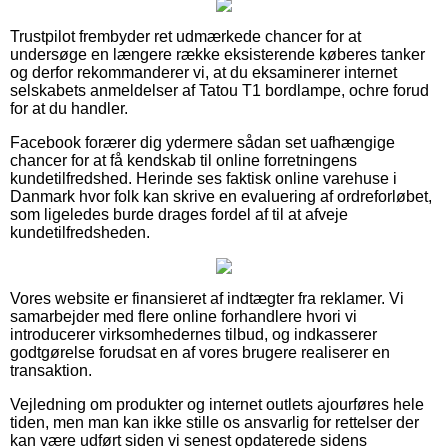
Trustpilot frembyder ret udmærkede chancer for at
undersøge en længere række eksisterende køberes tanker
og derfor rekommanderer vi, at du eksaminerer internet
selskabets anmeldelser af Tatou T1 bordlampe, ochre forud
for at du handler.
Facebook forærer dig ydermere sådan set uafhængige
chancer for at få kendskab til online forretningens
kundetilfredshed. Herinde ses faktisk online varehuse i
Danmark hvor folk kan skrive en evaluering af ordreforløbet,
som ligeledes burde drages fordel af til at afveje
kundetilfredsheden.
Vores website er finansieret af indtægter fra reklamer. Vi
samarbejder med flere online forhandlere hvori vi
introducerer virksomhedernes tilbud, og indkasserer
godtgørelse forudsat en af vores brugere realiserer en
transaktion.
Vejledning om produkter og internet outlets ajourføres hele
tiden, men man kan ikke stille os ansvarlig for rettelser der
kan være udført siden vi senest opdaterede sidens