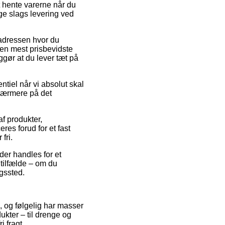
t hente varerne når du
ge slags levering ved
 adressen hvor du
 Den mest prisbevidste
gør at du lever tæt på
tiel når vi absolut skal
r nærmere på det
f produkter,
es forud for et fast
fri.
der handles for et
 tilfælde – om du
ngssted.
e, og følgelig har masser
ukter – til drenge og
 fragt.