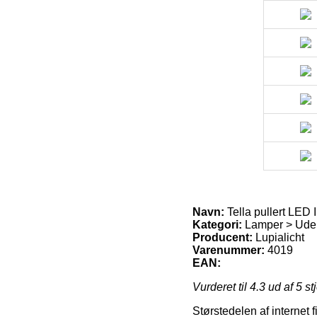
Navn:
Tella pullert LED 
Kategori:
Lamper > Uden
Producent:
Lupialicht
Varenummer:
4019
EAN:
Vurderet til
4.3
ud af 5 st
Størstedelen af internet 