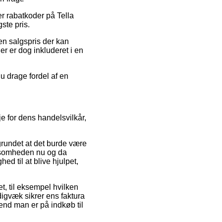
er rabatkoder på Tella
ste pris.
 en salgspris der kan
er er dog inkluderet i en
u drage fordel af en
je for dens handelsvilkår,
undet at det burde være
rksomheden nu og da
ed til at blive hjulpet,
t, til eksempel hvilken
digvæk sikrer ens faktura
end man er på indkøb til