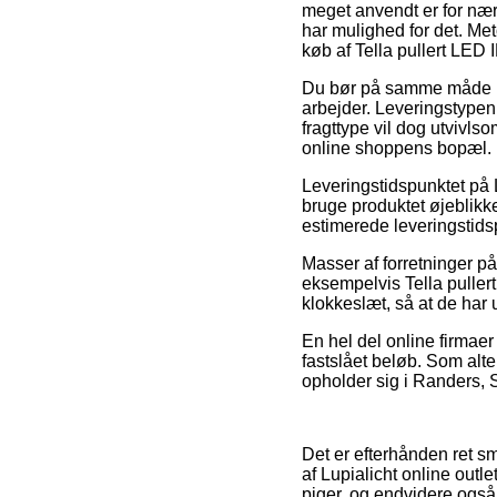
meget anvendt er for nær
har mulighed for det. Me
køb af Tella pullert LED 
Du bør på samme måde pla
arbejder. Leveringstypen 
fragttype vil dog utvivl
online shoppens bopæl.
Leveringstidspunktet på 
bruge produktet øjeblikke
estimerede leveringstid
Masser af forretninger p
eksempelvis Tella pullert
klokkeslæt, så at de har u
En hel del online firmaer
fastslået beløb. Som alte
opholder sig i Randers, S
Det er efterhånden ret sm
af Lupialicht online outl
piger, og endvidere også 