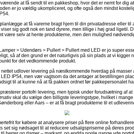
værende at få sendt til en pakkeshop, hvor det er nemt for dig a
toden er jo vældig ukompliceret, og ofte også den mindst kosteli
IP54.
nlægge at få varerne bragt hjem til din privatadresse eller til
viser sig godt nok en tand dyrere, men tillige i høj grad ligetil.
somt være selv at hente produkterne, men den mulighed nødvendig
Lamper > Udendørs > Pullert > Pullert med LED er jo super essen
ligt, så af den grund er det naturligvis på sin plads at vi kigge
spunkt for det vedkommende produkt.
å nettet udlover levering på næstkommende hverdag på masser a
 LED IP54, men vær vagtsom da det antager at bestillingen placer
dsigt til at kunne nå at få pakken ordnet før pakkepersonalet har 
 præsterer portofri levering, men typisk under forudsætning af at 
rnativ skal du vælge den billigste leveringstype, hvilket i mange
ønderborg eller Aars – er at få bragt produkterne til et udleveri
ertefrit for købere at analysere priser på flere online forhandler
ets set sig nødsaget til at reducere udsalgspriserne på deres prod
til herrer og damer – markant, og endda nogle gange yde portofri