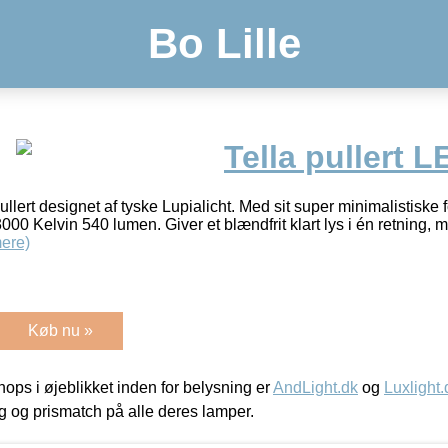
Bo Lille
Tella pullert L
 pullert designet af tyske Lupialicht. Med sit super minimalistiske 
 Kelvin 540 lumen. Giver et blændfrit klart lys i én retning, m
ere)
Køb nu »
ps i øjeblikket inden for belysning er
AndLight.dk
og
Luxlight.
ing og prismatch på alle deres lamper.