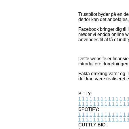
Trustpilot byder på en d
derfor kan det anbefales, 
Facebook bringer dig till
møder vi endda online we
anvendes til at få et indt
Dette website er finansie
introducerer forretninger
Fakta omkring varer og in
der kan være realiseret e
BITLY:
1
1
1
1
1
1
1
1
1
1
1
1
1
1
1
1
1
1
1
1
1
1
1
1
1
1
SPOTIFY:
1
1
1
1
1
1
1
1
1
1
1
1
1
1
1
1
1
1
1
1
1
1
1
1
1
1
CUTTLY BIO: