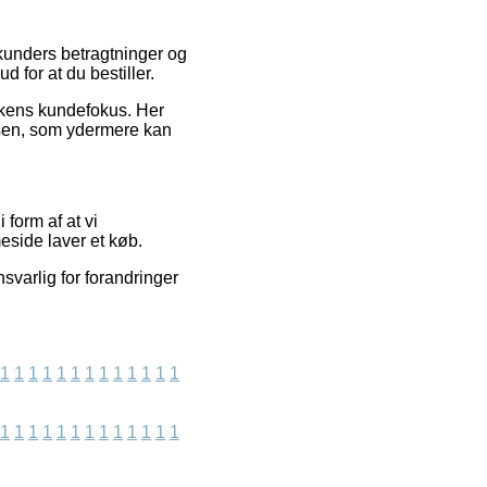
 kunders betragtninger og
d for at du bestiller.
ikkens kundefokus. Her
elsen, som ydermere kan
 form af at vi
eside laver et køb.
svarlig for forandringer
1
1
1
1
1
1
1
1
1
1
1
1
1
1
1
1
1
1
1
1
1
1
1
1
1
1