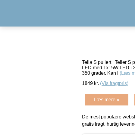
Tella S pullert . Teller S
LED med 1x15W LED i 3000
350 grader. Kan l
(Læs m
1849
kr.
(Vis fragtpris)
Læs mere »
De mest populære websho
gratis fragt, hurtig lever