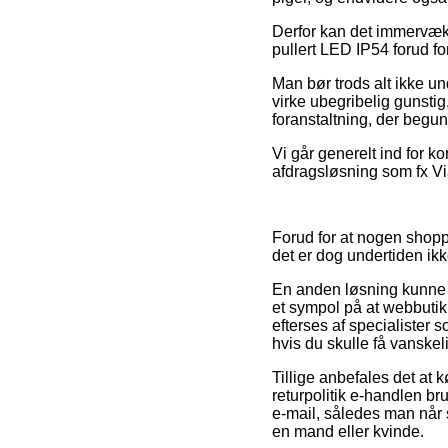
Derfor kan det immervæk b
pullert LED IP54 forud fo
Man bør trods alt ikke un
virke ubegribelig gunstig
foranstaltning, der begun
Vi går generelt ind for 
afdragsløsning som fx Via
Forud for at nogen shoppe
det er dog undertiden ikk
En anden løsning kunne 
et sympol på at webbuti
efterses af specialister 
hvis du skulle få vanskel
Tillige anbefales det at 
returpolitik e-handlen br
e-mail, således man når 
en mand eller kvinde.