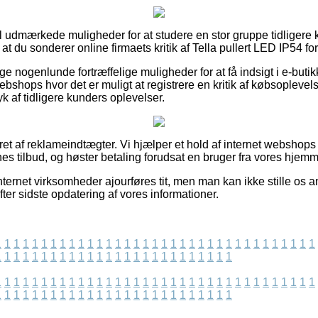
el udmærkede muligheder for at studere en stor gruppe tidligere
at du sonderer online firmaets kritik af Tella pullert LED IP54 foru
ige nogenlunde fortræffelige muligheder for at få indsigt i e-but
bshops hvor det er muligt at registrere en kritik af købsoplev
ryk af tidligere kunders oplevelser.
ret af reklameindtægter. Vi hjælper et hold af internet webshops i
nes tilbud, og høster betaling forudsat en bruger fra vores hjemm
ternet virksomheder ajourføres tit, men man kan ikke stille os an
fter sidste opdatering af vores informationer.
1
1
1
1
1
1
1
1
1
1
1
1
1
1
1
1
1
1
1
1
1
1
1
1
1
1
1
1
1
1
1
1
1
1
1
1
1
1
1
1
1
1
1
1
1
1
1
1
1
1
1
1
1
1
1
1
1
1
1
1
1
1
1
1
1
1
1
1
1
1
1
1
1
1
1
1
1
1
1
1
1
1
1
1
1
1
1
1
1
1
1
1
1
1
1
1
1
1
1
1
1
1
1
1
1
1
1
1
1
1
1
1
1
1
1
1
1
1
1
1
1
1