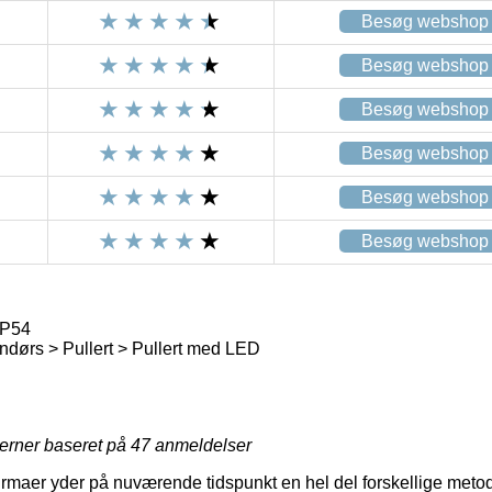
Besøg webshop
Besøg webshop
Besøg webshop
Besøg webshop
Besøg webshop
Besøg webshop
IP54
dørs > Pullert > Pullert med LED
jerner baseret på
47
anmeldelser
firmaer yder på nuværende tidspunkt en hel del forskellige metode