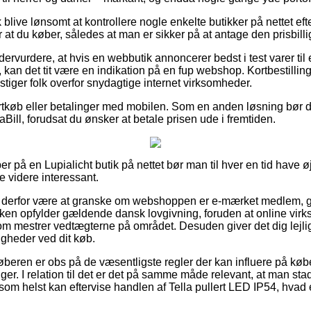
live lønsomt at kontrollere nogle enkelte butikker på nettet eft
r at du køber, således at man er sikker på at antage den prisbillig
dervurdere, at hvis en webbutik annoncerer bedst i test varer til
, kan det tit være en indikation på en fup webshop. Kortbestilling
stiger folk overfor snydagtige internet virksomheder.
kortkøb eller betalinger med mobilen. Som en anden løsning bør d
Bill, forudsat du ønsker at betale prisen ude i fremtiden.
r på en Lupialicht butik på nettet bør man til hver en tid have ø
e videre interessant.
derfor være at granske om webshoppen er e-mærket medlem, gr
kken opfylder gældende dansk lovgivning, foruden at online vi
som mestrer vedtægterne på området. Desuden giver det dig lejligh
igheder ved dit køb.
køberen er obs på de væsentligste regler der kan influere på købe
uger. I relation til det er det på samme måde relevant, at man sta
som helst kan eftervise handlen af Tella pullert LED IP54, hvad 