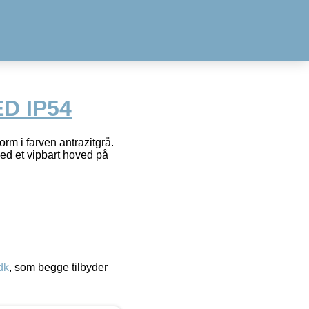
ED IP54
form i farven antrazitgrå.
ed et vipbart hoved på
dk
, som begge tilbyder