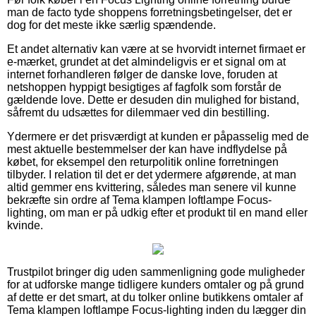
man de facto tyde shoppens forretningsbetingelser, det er
dog for det meste ikke særlig spændende.
Et andet alternativ kan være at se hvorvidt internet firmaet er
e-mærket, grundet at det almindeligvis er et signal om at
internet forhandleren følger de danske love, foruden at
netshoppen hyppigt besigtiges af fagfolk som forstår de
gældende love. Dette er desuden din mulighed for bistand,
såfremt du udsættes for dilemmaer ved din bestilling.
Ydermere er det prisværdigt at kunden er påpasselig med de
mest aktuelle bestemmelser der kan have indflydelse på
købet, for eksempel den returpolitik online forretningen
tilbyder. I relation til det er det ydermere afgørende, at man
altid gemmer ens kvittering, således man senere vil kunne
bekræfte sin ordre af Tema klampen loftlampe Focus-
lighting, om man er på udkig efter et produkt til en mand eller
kvinde.
Trustpilot bringer dig uden sammenligning gode muligheder
for at udforske mange tidligere kunders omtaler og på grund
af dette er det smart, at du tolker online butikkens omtaler af
Tema klampen loftlampe Focus-lighting inden du lægger din