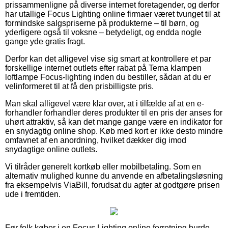
prissammenligne på diverse internet foretagender, og derfor
har utallige Focus Lighting online firmaer været tvunget til at
formindske salgspriserne på produkterne – til børn, og
yderligere også til voksne – betydeligt, og endda nogle
gange yde gratis fragt.
Derfor kan det alligevel vise sig smart at kontrollere et par
forskellige internet outlets efter rabat på Tema klampen
loftlampe Focus-lighting inden du bestiller, sådan at du er
velinformeret til at få den prisbilligste pris.
Man skal alligevel være klar over, at i tilfælde af at en e-
forhandler forhandler deres produkter til en pris der anses for
uhørt attraktiv, så kan det mange gange være en indikator for
en snydagtig online shop. Køb med kort er ikke desto mindre
omfavnet af en anordning, hvilket dækker dig imod
snydagtige online outlets.
Vi tilråder generelt kortkøb eller mobilbetaling. Som en
alternativ mulighed kunne du anvende en afbetalingsløsning
fra eksempelvis ViaBill, forudsat du agter at godtgøre prisen
ude i fremtiden.
Før folk køber i en Focus Lighting online forretning burde