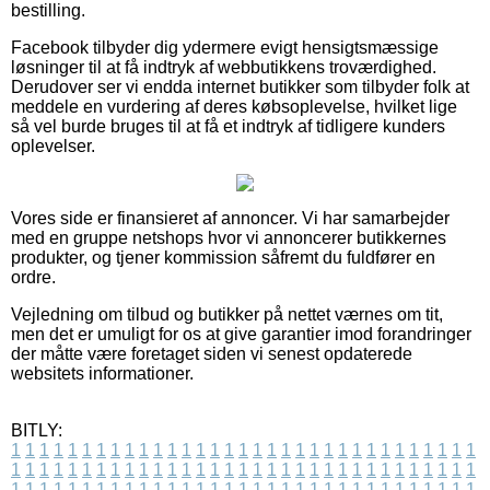
bestilling.
Facebook tilbyder dig ydermere evigt hensigtsmæssige
løsninger til at få indtryk af webbutikkens troværdighed.
Derudover ser vi endda internet butikker som tilbyder folk at
meddele en vurdering af deres købsoplevelse, hvilket lige
så vel burde bruges til at få et indtryk af tidligere kunders
oplevelser.
Vores side er finansieret af annoncer. Vi har samarbejder
med en gruppe netshops hvor vi annoncerer butikkernes
produkter, og tjener kommission såfremt du fuldfører en
ordre.
Vejledning om tilbud og butikker på nettet værnes om tit,
men det er umuligt for os at give garantier imod forandringer
der måtte være foretaget siden vi senest opdaterede
websitets informationer.
BITLY:
1
1
1
1
1
1
1
1
1
1
1
1
1
1
1
1
1
1
1
1
1
1
1
1
1
1
1
1
1
1
1
1
1
1
1
1
1
1
1
1
1
1
1
1
1
1
1
1
1
1
1
1
1
1
1
1
1
1
1
1
1
1
1
1
1
1
1
1
1
1
1
1
1
1
1
1
1
1
1
1
1
1
1
1
1
1
1
1
1
1
1
1
1
1
1
1
1
1
1