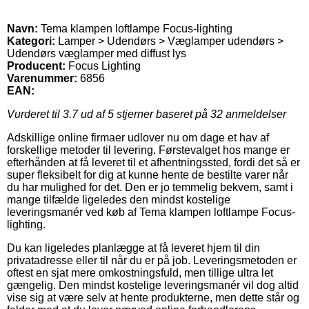
Navn:
Tema klampen loftlampe Focus-lighting
Kategori:
Lamper > Udendørs > Væglamper udendørs >
Udendørs væglamper med diffust lys
Producent:
Focus Lighting
Varenummer:
6856
EAN:
Vurderet til
3.7
ud af 5 stjerner baseret på
32
anmeldelser
Adskillige online firmaer udlover nu om dage et hav af
forskellige metoder til levering. Førstevalget hos mange er
efterhånden at få leveret til et afhentningssted, fordi det så er
super fleksibelt for dig at kunne hente de bestilte varer når
du har mulighed for det. Den er jo temmelig bekvem, samt i
mange tilfælde ligeledes den mindst kostelige
leveringsmanér ved køb af Tema klampen loftlampe Focus-
lighting.
Du kan ligeledes planlægge at få leveret hjem til din
privatadresse eller til når du er på job. Leveringsmetoden er
oftest en sjat mere omkostningsfuld, men tillige ultra let
gængelig. Den mindst kostelige leveringsmanér vil dog altid
vise sig at være selv at hente produkterne, men dette står og