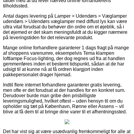
falder med at du lever nærved online forhandlerens
tilholdssted.
Antal dages levering på Lamper > Udendørs > Væglamper
udendørs > Udendørs væglamper med diffust lys kan være
ultra vital forudsat du behøver din ordre om et øjeblik, så i
det øjemed er det skam meningsfuldt at du kigger nærmere
på leveringstiden for det relevante produkt.
Mange online forhandlere garanterer 1 dags fragt på mange
af shoppens varenumre, eksempelvis Tema klampen
loftlampe Focus-lighting, der dog regnes ud fra at handlen
gemmenføres inden et bestemt tidspunkt, sådan at de har
udsigt til at kunne nå at få ordren klargjort inden
pakkepersonalet drager hjemad.
Indtil flere internet forhandlere garanterer gratis levering,
men ofte er det forudsat at der handles for en konkret sum.
Derudover burde man gribe den prisbilligste
leveringsmulighed, hvilket oftest – uden hensyn til om du
opholder sig tæt på København, Rønne eller Assens – vil
blive at få dem til at bringe dine varer til et afhentningssted.
Det har vist sig at være usædvanlig fremkommeligt for alle at