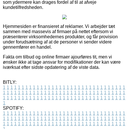
som ydermere kan drages fordel af til at afveje
kundetilfredsheden.
Hjemmesiden er finansieret af reklamer. Vi arbejder tæt
sammen med massevis af firmaer på nettet eftersom vi
præsenterer virksomhedernes produkter, og får provision
under forudsætning af at de personer vi sender videre
gennemfører en handel.
Fakta om tilbud og online firmaer ajourføres tit, men vi
ønsker ikke at tage ansvar for modifikationer der kan være
iværksat efter sidste opdatering af de viste data.
BITLY:
1
1
1
1
1
1
1
1
1
1
1
1
1
1
1
1
1
1
1
1
1
1
1
1
1
1
1
1
1
1
1
1
1
1
1
1
1
1
1
1
1
1
1
1
1
1
1
1
1
1
1
1
1
1
1
1
1
1
1
1
1
1
1
1
1
1
1
1
1
1
1
1
1
1
1
1
1
1
1
1
1
1
1
1
1
1
1
1
1
1
1
1
1
1
1
1
1
1
1
1
SPOTIFY:
1
1
1
1
1
1
1
1
1
1
1
1
1
1
1
1
1
1
1
1
1
1
1
1
1
1
1
1
1
1
1
1
1
1
1
1
1
1
1
1
1
1
1
1
1
1
1
1
1
1
1
1
1
1
1
1
1
1
1
1
1
1
1
1
1
1
1
1
1
1
1
1
1
1
1
1
1
1
1
1
1
1
1
1
1
1
1
1
1
1
1
1
1
1
1
1
1
1
1
1