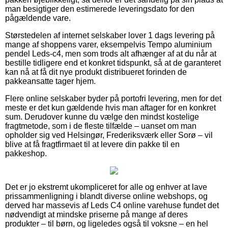
man besigtiger den estimerede leveringsdato for den
pågældende vare.
Størstedelen af internet selskaber lover 1 dags levering på
mange af shoppens varer, eksempelvis Tempo aluminium
pendel Leds-c4, men som trods alt afhænger af at du når at
bestille tidligere end et konkret tidspunkt, så at de garanteret
kan nå at få dit nye produkt distribueret forinden de
pakkeansatte tager hjem.
Flere online selskaber byder på portofri levering, men for det
meste er det kun gældende hvis man aftager for en konkret
sum. Derudover kunne du vælge den mindst kostelige
fragtmetode, som i de fleste tilfælde – uanset om man
opholder sig ved Helsingør, Frederiksværk eller Sorø – vil
blive at få fragtfirmaet til at levere din pakke til en
pakkeshop.
Det er jo ekstremt ukompliceret for alle og enhver at lave
prissammenligning i blandt diverse online webshops, og
derved har massevis af Leds C4 online varehuse fundet det
nødvendigt at mindske priserne på mange af deres
produkter – til børn, og ligeledes også til voksne – en hel