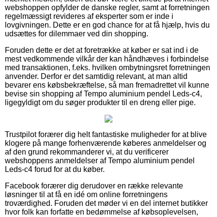
webshoppen opfylder de danske regler, samt at forretningen
regelmæssigt revideres af eksperter som er inde i
lovgivningen. Dette er en god chance for at få hjælp, hvis du
udsættes for dilemmaer ved din shopping.
Foruden dette er det at foretrække at køber er sat ind i de
mest vedkommende vilkår der kan håndhæves i forbindelse
med transaktionen, f.eks. hvilken ombytningsret forretningen
anvender. Derfor er det samtidig relevant, at man altid
bevarer ens købsbekræftelse, så man fremadrettet vil kunne
bevise sin shopping af Tempo aluminium pendel Leds-c4,
ligegyldigt om du søger produkter til en dreng eller pige.
Trustpilot forærer dig helt fantastiske muligheder for at blive
klogere på mange forhenværende køberes anmeldelser og
af den grund rekommanderer vi, at du verificerer
webshoppens anmeldelser af Tempo aluminium pendel
Leds-c4 forud for at du køber.
Facebook forærer dig derudover en række relevante
løsninger til at få en idé om online forretningens
troværdighed. Foruden det møder vi en del internet butikker
hvor folk kan forfatte en bedømmelse af købsoplevelsen,