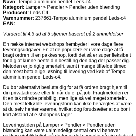
Navn:
Tempo aluminium pendel Leds-c4
Kategori:
Lamper > Pendler > Pendler uden blænding
Producent:
Leds C4
Varenummer:
237661-Tempo aluminium pendel Leds-c4
EAN:
Vurderet til
4.3
ud af 5 stjerner baseret på
2
anmeldelser
En række internet webshops frembyder i vore dage flere
leveringsudgaver. En af de populære er i vore dage at få
bragt ordren til en pakkeshop, fordi det så er super fleksibelt
for dig at kunne hente din bestilling den dag der passer dig.
Metoden er jo rigtig smertefri, samt i mange tilfælde tilmed
den mest betalelige løsning til levering ved køb af Tempo
aluminium pendel Leds-c4.
Du bør alternativt beslutte dig for at få ordren bragt hjem til
din privatadresse eller til når du er på job. Fragtmetoden er
tit en tak mindre prisbillig, men lige så vel meget smertefri.
Den mest letkøbte leveringsform kan ikke benægtes at være
at du selv henter varerne, hvilket dog forudsætter at du bor i
kort afstand af e-shoppens lager.
Leveringstiden på Lamper > Pendler > Pendler uden
blænding kan være ualmindeligt central om vi behøver
pakken øjeblikkeligt, så derfor er det sandelig på sin plads at