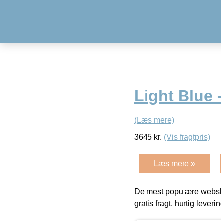
Light Blue 
(Læs mere)
3645
kr.
(Vis fragtpris)
Læs mere »
De mest populære websho
gratis fragt, hurtig lever