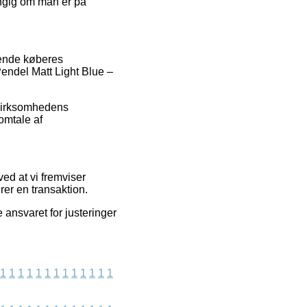
ængig om man er på
rende køberes
Pendel Matt Light Blue –
t virksomhedens
omtale af
ed at vi fremviser
rer en transaktion.
 ansvaret for justeringer
1
1
1
1
1
1
1
1
1
1
1
1
1