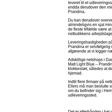
leveret til et udlevering
endda derudover den mind
Prandina.
Du kan derudover overveje
almindeligvis en sjat mind
de fleste tilfælde være 
netbutikkens arbejdslage
Leveringshastigheden på
Prandina er selvfølgelig
afgørende at vi kigger 
Adskillige netshops i D
Matt Light Blue – Prandi
klokkeslæt, således at d
hjemad.
Indtil flere firmaer på ne
Ellers må man beslutte s
om du befinder sig i Hernin
udleveringssted.
Det er efterhånden i høj g