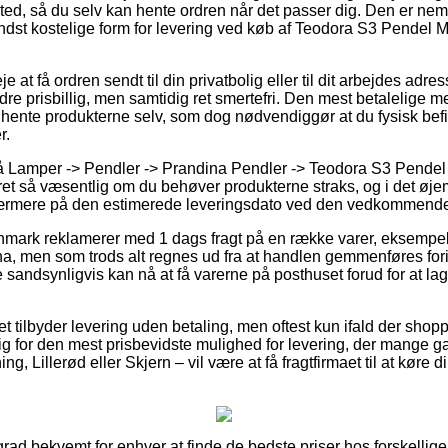
ssted, så du selv kan hente ordren når det passer dig. Den er neml
st kostelige form for levering ved køb af Teodora S3 Pendel Ma
 at få ordren sendt til din privatbolig eller til dit arbejdes adre
re prisbillig, men samtidig ret smertefri. Den mest betalelige met
at hente produkterne selv, som dog nødvendiggør at du fysisk bef
r.
 Lamper -> Pendler -> Prandina Pendler -> Teodora S3 Pendel 
 ret så væsentlig om du behøver produkterne straks, og i det øje
nærmere på den estimerede leveringsdato ved den vedkommende
anmark reklamerer med 1 dags fragt på en række varer, eksempe
na, men som trods alt regnes ud fra at handlen gemmenføres fori
e sandsynligvis kan nå at få varerne på posthuset forud for at 
ttet tilbyder levering uden betaling, men oftest kun ifald der shopp
ig for den mest prisbevidste mulighed for levering, der mange g
g, Lillerød eller Skjern – vil være at få fragtfirmaet til at køre din
rad bekvemt for enhver at finde de bedste priser hos forskellige o