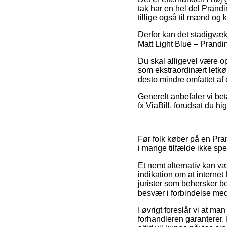
tak har en hel del Prandin
tillige også til mænd og 
Derfor kan det stadigvæk 
Matt Light Blue – Prandin
Du skal alligevel være o
som ekstraordinært letkø
desto mindre omfattet af 
Generelt anbefaler vi bet
fx ViaBill, forudsat du hi
Før folk køber på en Pra
i mange tilfælde ikke sp
Et nemt alternativ kan væ
indikation om at internet 
jurister som behersker b
besvær i forbindelse me
I øvrigt foreslår vi at m
forhandleren garanterer. 