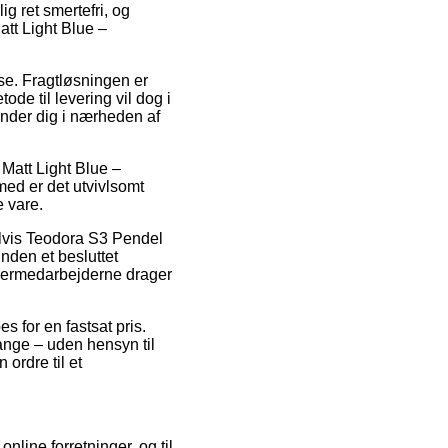
ig ret smertefri, og
tt Light Blue –
sse. Fragtløsningen er
ode til levering vil dog i
inder dig i nærheden af
Matt Light Blue –
med er det utvivlsomt
 vare.
lvis Teodora S3 Pendel
nden et besluttet
lagermedarbejderne drager
es for en fastsat pris.
ange – uden hensyn til
 ordre til et
nline forretninger, og til