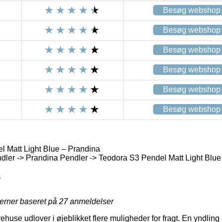
Besøg webshop
Besøg webshop
Besøg webshop
Besøg webshop
Besøg webshop
Besøg webshop
 Matt Light Blue – Prandina
ler -> Prandina Pendler -> Teodora S3 Pendel Matt Light Blue
1
jerner baseret på
27
anmeldelser
huse udlover i øjeblikket flere muligheder for fragt. En yndling 