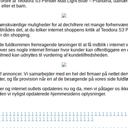
in ordre af Teodora S3 Pendel Matt Light Blue – Prandina, uafh
eller et barn.
id ønskværdige muligheder for at dechifrere ret mange forhenvæ
ilrådes det, at du tolker internet shoppens kritik af Teodora S3 
r din shopping.
de fuldkommen fremragende løsninger til at få indblik i interne
ver ses nogle internet firmaer hvor kunder kan offentliggøre en 
ilmed kan udnyttes til vurdering af kundetilfredsheden.
f annoncer. Vi samarbejder med en hel del firmaer på nettet derv
r, og får provision når en af de besøgende på vores side fuldfø
r og internet outlets opdateres nu og da, men vi påtager os ikke
siden vi nyligst opdaterede hjemmesidens oplysninger.
1
1
1
1
1
1
1
1
1
1
1
1
1
1
1
1
1
1
1
1
1
1
1
1
1
1
1
1
1
1
1
1
1
1
1
1
1
1
1
1
1
1
1
1
1
1
1
1
1
1
1
1
1
1
1
1
1
1
1
1
1