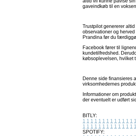
altid vil kunne påvise s
gaveindkøb til en voksen 
Trustpilot genererer alt
observationer og herved t
Prandina før du færdiggø
Facebook fører til lignen
kundetilfredshed. Derudo
købsoplevelsen, hvilket t
Denne side finansieres a
virksomhedernes produkte
Informationer om produkte
der eventuelt er udført 
BITLY:
1
1
1
1
1
1
1
1
1
1
1
1
1
1
1
1
1
1
1
1
1
1
1
1
1
1
SPOTIFY: