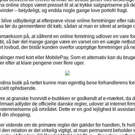
a online shops været presset til at at trykke salgspriserne på der
kvinder – betydeligt, og endda nogle gange love portofri fragt.
blive udbytterigt at efterprøve visse online forretninger efter 
a før du gennemfører dit køb, sådan at man er sikret at antage d
pmærksom på, at såfremt en online forretning udlover en vare fo
bt, så bør det mange gange være en varsel om en uægte netbutik
et lovbud, der bistår kunden overfor uoprigtige forretninger på net
alinger med kort eller MobilePay. Som et alternativ kan du bruge
ger efter at klare pengene over flere uger.
ndina butik på nettet kunne man egentlig bese forhandlerens forr
ecielt ophidsende.
re at granske hvorvidt e-butikken er godkendt af e-mærket, da d
firmaet adlyder de officielle danske regler, udover at internet firm
estemmelserne på området. Dette er en god lejlighed til assistan
d din shopping.
an er vidende om de primære regler der gælder for handlen, fx hvil
I den relation er det virkelig vigtigt, at man permanent beholder 