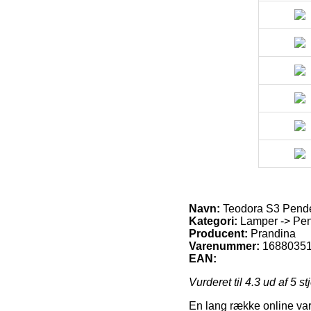
Navn:
Teodora S3 Pendel
Kategori:
Lamper -> Pend
Producent:
Prandina
Varenummer:
1688035
EAN:
Vurderet til
4.3
ud af 5 st
En lang række online vare