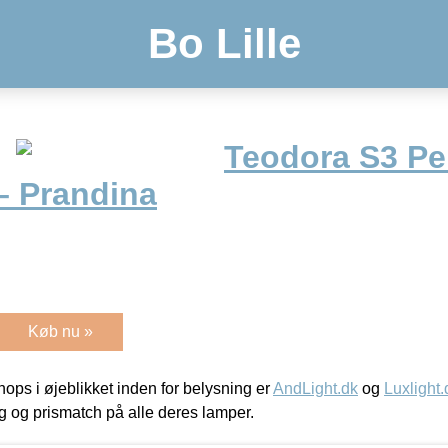
Bo Lille
Teodora S3 Pe
– Prandina
Køb nu »
ps i øjeblikket inden for belysning er
AndLight.dk
og
Luxlight.
ing og prismatch på alle deres lamper.