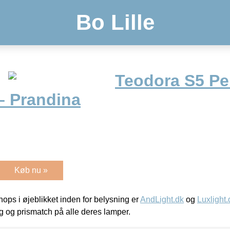
Bo Lille
Teodora S5 Pe
– Prandina
Køb nu »
ps i øjeblikket inden for belysning er
AndLight.dk
og
Luxlight.
ing og prismatch på alle deres lamper.