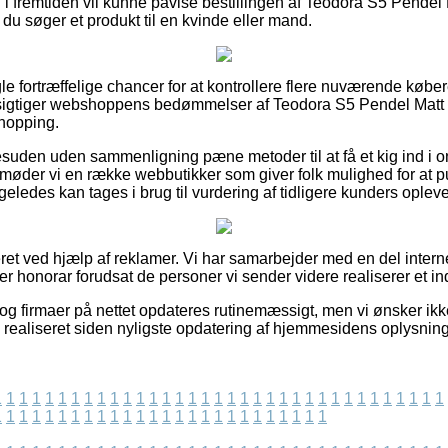
 i fremtiden vil kunne påvise bestillingen af Teodora S5 Pendel 
u søger et produkt til en kvinde eller mand.
gle fortræffelige chancer for at kontrollere flere nuværende købe
 besigtiger webshoppens bedømmelser af Teodora S5 Pendel Matt 
shopping.
suden uden sammenligning pæne metoder til at få et kig ind i 
møder vi en række webbutikker som giver folk mulighed for at 
ligeledes kan tages i brug til vurdering af tidligere kunders opleve
et ved hjælp af reklamer. Vi har samarbejder med en del interne
er honorar forudsat de personer vi sender videre realiserer et i
g firmaer på nettet opdateres rutinemæssigt, men vi ønsker ikke a
e realiseret siden nyligste opdatering af hjemmesidens oplysning
1
1
1
1
1
1
1
1
1
1
1
1
1
1
1
1
1
1
1
1
1
1
1
1
1
1
1
1
1
1
1
1
1
1
1
1
1
1
1
1
1
1
1
1
1
1
1
1
1
1
1
1
1
1
1
1
1
1
1
1
1