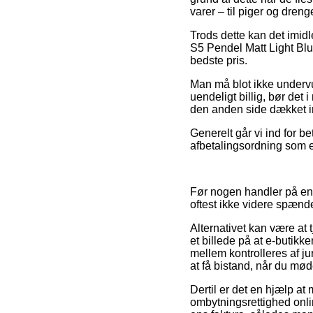
varer – til piger og dren
Trods dette kan det imidl
S5 Pendel Matt Light Blu
bedste pris.
Man må blot ikke undervu
uendeligt billig, bør det 
den anden side dækket ind
Generelt går vi ind for b
afbetalingsordning som ek
Før nogen handler på en 
oftest ikke videre spænd
Alternativet kan være at
et billede på at e-butikk
mellem kontrolleres af j
at få bistand, når du mø
Dertil er det en hjælp at
ombytningsrettighed online