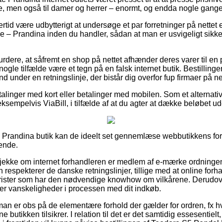
ge, men også til damer og herrer – enormt, og endda nogle gange 
ertid være udbytterigt at undersøge et par forretninger på nettet
e – Prandina inden du handler, sådan at man er usvigeligt sikke
rdere, at såfremt en shop på nettet afhænder deres varer til en 
i nogle tilfælde være et tegn på en falsk internet butik. Bestilling
 under en retningslinje, der bistår dig overfor fup firmaer på net
etalinger med kort eller betalinger med mobilen. Som et alternati
sempelvis ViaBill, i tilfælde af at du agter at dække beløbet ude
Prandina butik kan de ideelt set gennemlæse webbutikkens forr
ende.
 tjekke om internet forhandleren er medlem af e-mærke ordningen
en respekterer de danske retningslinjer, tillige med at online for
urister som har den nødvendige knowhow om vilkårene. Derudove
der vanskeligheder i processen med dit indkøb.
 man er obs på de elementære forhold der gælder for ordren, fx h
 butikken tilsikrer. I relation til det er det samtidig essesentiel