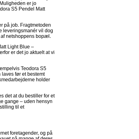
 Muligheden er jo
eodora S5 Pendel Matt
 er på job. Fragtmetoden
te leveringsmanér vil dog
and af netshoppens bopæl.
tt Light Blue –
for er det jo aktuelt at vi
ksempelvis Teodora S5
laves før et bestemt
stikmedarbejderne holder
det at du bestiller for et
ge gange – uden hensyn
lling til et
ternet foretagender, og på
iveauet på mange af deres