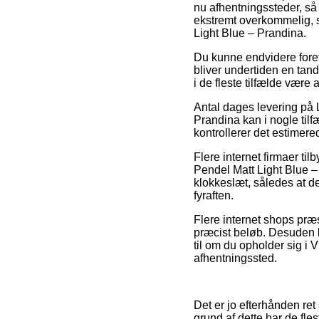
nu afhentningssteder, så
ekstremt overkommelig, s
Light Blue – Prandina.
Du kunne endvidere foretr
bliver undertiden en tan
i de fleste tilfælde være 
Antal dages levering på 
Prandina kan i nogle tilfæ
kontrollerer det estimere
Flere internet firmaer t
Pendel Matt Light Blue –
klokkeslæt, således at de
fyraften.
Flere internet shops præs
præcist beløb. Desuden
til om du opholder sig i Vi
afhentningssted.
Det er jo efterhånden ret s
grund af dette har de fle