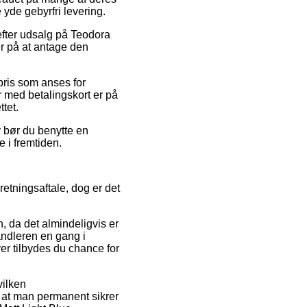
yde gebyrfri levering.
 efter udsalg på Teodora
r på at antage den
pris som anses for
er med betalingskort er på
tet.
v bør du benytte en
 i fremtiden.
etningsaftale, dog er det
, da det almindeligvis er
handleren en gang i
r tilbydes du chance for
vilken
t, at man permanent sikrer