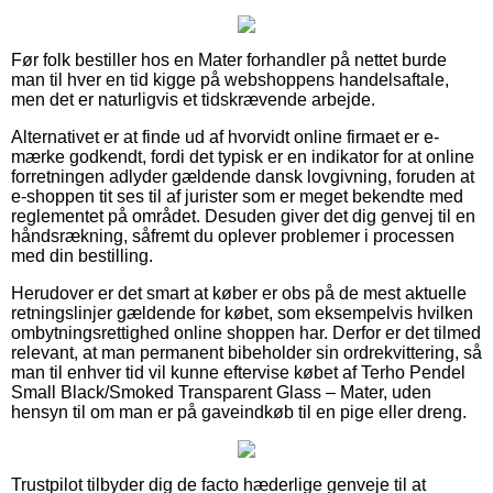
Før folk bestiller hos en Mater forhandler på nettet burde
man til hver en tid kigge på webshoppens handelsaftale,
men det er naturligvis et tidskrævende arbejde.
Alternativet er at finde ud af hvorvidt online firmaet er e-
mærke godkendt, fordi det typisk er en indikator for at online
forretningen adlyder gældende dansk lovgivning, foruden at
e-shoppen tit ses til af jurister som er meget bekendte med
reglementet på området. Desuden giver det dig genvej til en
håndsrækning, såfremt du oplever problemer i processen
med din bestilling.
Herudover er det smart at køber er obs på de mest aktuelle
retningslinjer gældende for købet, som eksempelvis hvilken
ombytningsrettighed online shoppen har. Derfor er det tilmed
relevant, at man permanent bibeholder sin ordrekvittering, så
man til enhver tid vil kunne eftervise købet af Terho Pendel
Small Black/Smoked Transparent Glass – Mater, uden
hensyn til om man er på gaveindkøb til en pige eller dreng.
Trustpilot tilbyder dig de facto hæderlige genveje til at