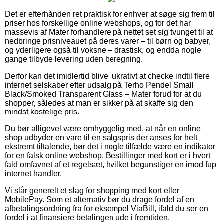
Det er efterhånden ret praktisk for enhver at søge sig frem til
priser hos forskellige online webshops, og for det har
massevis af Mater forhandlere på nettet set sig tvunget til at
nedbringe prisniveauet på deres varer – til børn og babyer,
og yderligere også til voksne – drastisk, og endda nogle
gange tilbyde levering uden beregning.
Derfor kan det imidlertid blive lukrativt at checke indtil flere
internet selskaber efter udsalg på Terho Pendel Small
Black/Smoked Transparent Glass – Mater forud for at du
shopper, således at man er sikker på at skaffe sig den
mindst kostelige pris.
Du bør alligevel være omhyggelig med, at når en online
shop udbyder en vare til en salgspris der anses for helt
ekstremt tiltalende, bør det i nogle tilfælde være en indikator
for en falsk online webshop. Bestillinger med kort er i hvert
fald omfavnet af et regelsæt, hvilket begunstiger en imod fup
internet handler.
Vi slår generelt et slag for shopping med kort eller
MobilePay. Som et alternativ bør du drage fordel af en
afbetalingsordning fra for eksempel ViaBill, ifald du ser en
fordel i at finansiere betalingen ude i fremtiden.