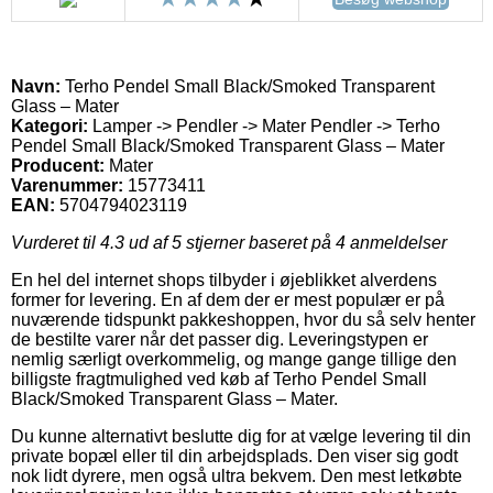
Navn:
Terho Pendel Small Black/Smoked Transparent
Glass – Mater
Kategori:
Lamper -> Pendler -> Mater Pendler -> Terho
Pendel Small Black/Smoked Transparent Glass – Mater
Producent:
Mater
Varenummer:
15773411
EAN:
5704794023119
Vurderet til
4.3
ud af 5 stjerner baseret på
4
anmeldelser
En hel del internet shops tilbyder i øjeblikket alverdens
former for levering. En af dem der er mest populær er på
nuværende tidspunkt pakkeshoppen, hvor du så selv henter
de bestilte varer når det passer dig. Leveringstypen er
nemlig særligt overkommelig, og mange gange tillige den
billigste fragtmulighed ved køb af Terho Pendel Small
Black/Smoked Transparent Glass – Mater.
Du kunne alternativt beslutte dig for at vælge levering til din
private bopæl eller til din arbejdsplads. Den viser sig godt
nok lidt dyrere, men også ultra bekvem. Den mest letkøbte