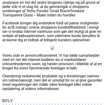
analysere en hel del andre brugeres ratings og på grund af
dette slår vi et slag for, at du gennemgår e-shoppens
vurderinger af Terho Pendel Small Black/Smoked
Transparent Glass – Mater inden du handler.
Facebook bringer dig endvidere fuldt ud pæne muligheder
for at få indsigt i online shoppens kundetilfredshed. I øvrigt
ser vi endda internet varehuse som gør det muligt at give en
omtale af købsoplevelsen, som ydermere burde benyttes til
at danne dig et indtryk af tidligere kunders oplevelser.
Vores side er annoncefinansieret. Vi har tætte samarbejder
med en hel del internet butikker da vi markedsfører
virksomhedernes varer, og høster provision i tilfælde af at en
bruger fra vores hjemmeside foretager et køb.
Orientering vedrørende produkter og e-forretninger værnes
om rutinemæssigt, men det er umuligt for os at give garantier
imod reguleringer der måtte være foretaget efter sidste
opdatering af sidens informationer.
BITLY: