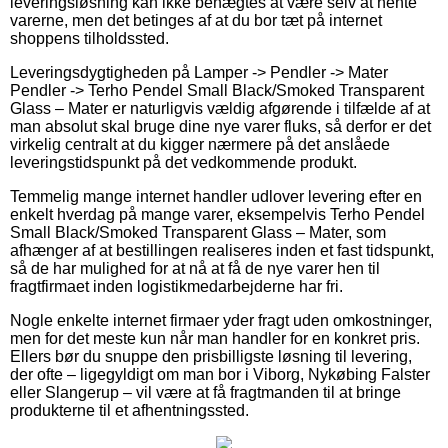
leveringsløsning kan ikke benægtes at være selv at hente
varerne, men det betinges af at du bor tæt på internet
shoppens tilholdssted.
Leveringsdygtigheden på Lamper -> Pendler -> Mater
Pendler -> Terho Pendel Small Black/Smoked Transparent
Glass – Mater er naturligvis vældig afgørende i tilfælde af at
man absolut skal bruge dine nye varer fluks, så derfor er det
virkelig centralt at du kigger nærmere på det anslåede
leveringstidspunkt på det vedkommende produkt.
Temmelig mange internet handler udlover levering efter en
enkelt hverdag på mange varer, eksempelvis Terho Pendel
Small Black/Smoked Transparent Glass – Mater, som
afhænger af at bestillingen realiseres inden et fast tidspunkt,
så de har mulighed for at nå at få de nye varer hen til
fragtfirmaet inden logistikmedarbejderne har fri.
Nogle enkelte internet firmaer yder fragt uden omkostninger,
men for det meste kun når man handler for en konkret pris.
Ellers bør du snuppe den prisbilligste løsning til levering,
der ofte – ligegyldigt om man bor i Viborg, Nykøbing Falster
eller Slangerup – vil være at få fragtmanden til at bringe
produkterne til et afhentningssted.