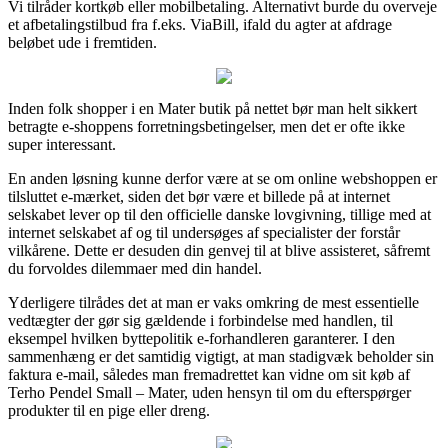
Vi tilråder kortkøb eller mobilbetaling. Alternativt burde du overveje
et afbetalingstilbud fra f.eks. ViaBill, ifald du agter at afdrage
beløbet ude i fremtiden.
Inden folk shopper i en Mater butik på nettet bør man helt sikkert
betragte e-shoppens forretningsbetingelser, men det er ofte ikke
super interessant.
En anden løsning kunne derfor være at se om online webshoppen er
tilsluttet e-mærket, siden det bør være et billede på at internet
selskabet lever op til den officielle danske lovgivning, tillige med at
internet selskabet af og til undersøges af specialister der forstår
vilkårene. Dette er desuden din genvej til at blive assisteret, såfremt
du forvoldes dilemmaer med din handel.
Yderligere tilrådes det at man er vaks omkring de mest essentielle
vedtægter der gør sig gældende i forbindelse med handlen, til
eksempel hvilken byttepolitik e-forhandleren garanterer. I den
sammenhæng er det samtidig vigtigt, at man stadigvæk beholder sin
faktura e-mail, således man fremadrettet kan vidne om sit køb af
Terho Pendel Small – Mater, uden hensyn til om du efterspørger
produkter til en pige eller dreng.