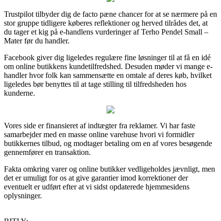
Trustpilot tilbyder dig de facto pæne chancer for at se nærmere på en
stor gruppe tidligere køberes reflektioner og herved tilrådes det, at
du tager et kig på e-handlens vurderinger af Terho Pendel Small –
Mater før du handler.
Facebook giver dig ligeledes regulære fine løsninger til at få en idé
om online butikkens kundetilfredshed. Desuden møder vi mange e-
handler hvor folk kan sammensætte en omtale af deres køb, hvilket
ligeledes bør benyttes til at tage stilling til tilfredsheden hos
kunderne.
Vores side er finansieret af indtægter fra reklamer. Vi har faste
samarbejder med en masse online varehuse hvori vi formidler
butikkernes tilbud, og modtager betaling om en af vores besøgende
gennemfører en transaktion.
Fakta omkring varer og online butikker vedligeholdes jævnligt, men
det er umuligt for os at give garantier imod korrektioner der
eventuelt er udført efter at vi sidst opdaterede hjemmesidens
oplysninger.