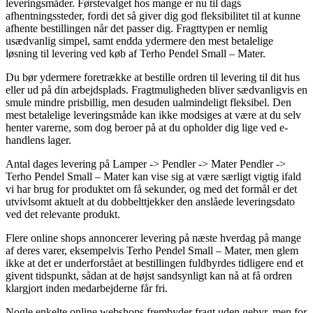
leveringsmåder. Førstevalget hos mange er nu til dags
afhentningssteder, fordi det så giver dig god fleksibilitet til at kunne
afhente bestillingen når det passer dig. Fragttypen er nemlig
usædvanlig simpel, samt endda ydermere den mest betalelige
løsning til levering ved køb af Terho Pendel Small – Mater.
Du bør ydermere foretrække at bestille ordren til levering til dit hus
eller ud på din arbejdsplads. Fragtmuligheden bliver sædvanligvis en
smule mindre prisbillig, men desuden ualmindeligt fleksibel. Den
mest betalelige leveringsmåde kan ikke modsiges at være at du selv
henter varerne, som dog beroer på at du opholder dig lige ved e-
handlens lager.
Antal dages levering på Lamper -> Pendler -> Mater Pendler ->
Terho Pendel Small – Mater kan vise sig at være særligt vigtig ifald
vi har brug for produktet om få sekunder, og med det formål er det
utvivlsomt aktuelt at du dobbelttjekker den anslåede leveringsdato
ved det relevante produkt.
Flere online shops annoncerer levering på næste hverdag på mange
af deres varer, eksempelvis Terho Pendel Small – Mater, men glem
ikke at det er underforstået at bestillingen fuldbyrdes tidligere end et
givent tidspunkt, sådan at de højst sandsynligt kan nå at få ordren
klargjort inden medarbejderne får fri.
Nogle enkelte online webshops frembyder fragt uden gebyr, men for