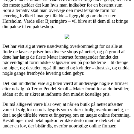
det meste gælder det kun hvis man indkøber for en bestemt sum.
Som alternativ skal man overveje den mest letkøbte form for
levering, hvilket i mange tilfælde – ligegyldigt om du er nær
Hørsholm, Varde eller Bjerringbro – vil blive at få dem til at bringe
din pakke til en pakkeshop.
Det har vist sig at være usædvanlig overkommeligt for os alle at
finde de laveste priser hos diverse shops på nettet, og på grund af
dette har langt de fleste Mater internet foretagender fundet det
nødvendigt at formindske salgsværdien på produkterne – til drenge
og piger, og desuden også til mænd og kvinder – drastisk, og endda
nogle gange frembyde levering uden gebyr.
Det kan imidlertid vise sig tiden værd at undersøge nogle e-firmaer
efter udsalg på Terho Pendel Small – Mater forud for at du bestiller,
sådan at du er sikret at indhente den mindst kostelige pris.
Du må alligevel være klar over, at når en butik på nettet afsætter
varer til salg for en udsalgspris som virker utrolig overkommelig, er
det i nogle tilfælde være et fingerpeg om en uægte online forretning.
Bestillinger med betalingskort er ikke desto mindre dækket ind
under en lov, der bistår dig overfor uoprigtige online firmaer.