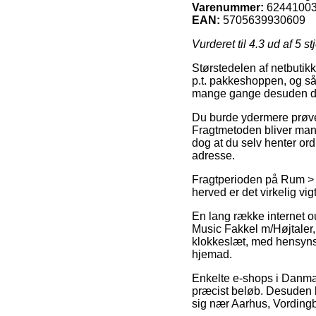
Varenummer:
6244100
EAN:
5705639930609
Vurderet til
4.3
ud af 5 st
Størstedelen af netbutik
p.t. pakkeshoppen, og så
mange gange desuden den
Du burde ydermere prøve at
Fragtmetoden bliver mang
dog at du selv henter or
adresse.
Fragtperioden på Rum > 
herved er det virkelig vi
En lang række internet ou
Music Fakkel m/Højtaler,
klokkeslæt, med hensynsta
hjemad.
Enkelte e-shops i Danmark
præcist beløb. Desuden bu
sig nær Aarhus, Vordingbor