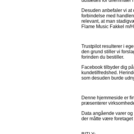
udsættes for dilemmaer i
Desuden anbefaler vi at 
forbindelse med handlen, 
relevant, at man stadigvæ
Flame Music Fakkel m/Høj
Trustpilot resulterer i e
den grund stiller vi fors
forinden du bestiller.
Facebook tilbyder dig på
kundetilfredshed. Herinde
som desuden burde udnytte
Denne hjemmeside er finan
præsenterer virksomheder
Data angående varer og n
der måtte være foretaget 