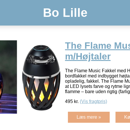
Bo Lille
The Flame Mus
m/Højtaler
The Flame Music Fakkel med H
bordfakkel med indbygget højtal
opladelig, fakkel. The Flame M
at LED lysets farve og rytme l
flamme – bare uden rigtig (farlig
495
kr.
(Vis fragtpris)
Læs mere »
Kø