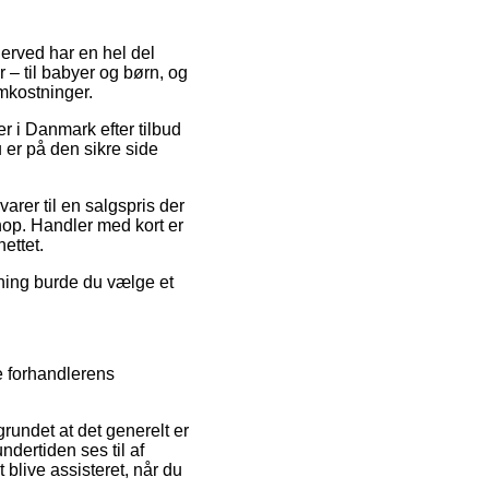
herved har en hel del
 – til babyer og børn, og
mkostninger.
r i Danmark efter tilbud
 er på den sikre side
arer til en salgspris der
hop. Handler med kort er
ettet.
sning burde du vælge et
e forhandlerens
rundet at det generelt er
ndertiden ses til af
 blive assisteret, når du