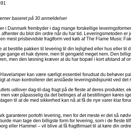
391
jerner baseret på
30
anmeldelser
ker i Danmark frembyder i dag mange forskellige leveringsforme
 afhenter du blot din ordre når du har tid. Leveringsmetoden er 
 mest prisbevidste fragtform ved køb af The Flame Music Fakk
 bestille pakken til levering til din lejlighed eller hus eller til 
e gange et hak dyrere, men til gengæld meget nem. Den billigste
dren, men den løsning kræver at du har bopæl i kort afstand af o
Havelamper kan være særligt essentiel forudsat du behøver pak
gtigt at man kontrollerer det anslåede leveringstidspunkt ved det 
tlets udlover dag-til-dag fragt på de fleste af deres produkter,
 men vær påpasselig da det betinges af at bestillingen køres ig
gen til at de med sikkerhed kan nå at få de nye varer klar forud
 garanterer portofri levering, men for det meste er det så nødve
rde man tage den billigste form for levering, som i de fleste ti
g eller Hammel – vil blive at få fragtfirmaet til at køre din ordr