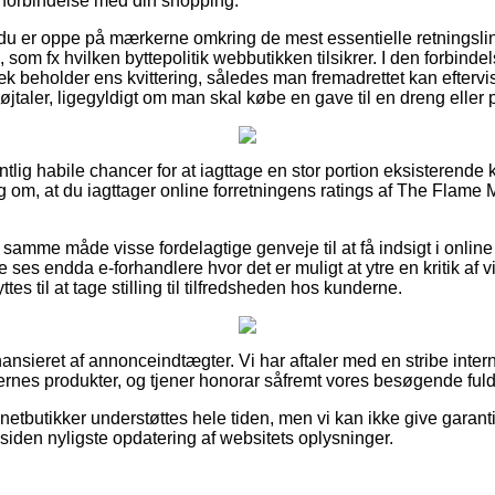
 forbindelse med din shopping.
du er oppe på mærkerne omkring de mest essentielle retningslinje
som fx hvilken byttepolitik webbutikken tilsikrer. I den forbindels
k beholder ens kvittering, således man fremadrettet kan eftervis
taler, ligegyldigt om man skal købe en gave til en dreng eller 
gentlig habile chancer for at iagttage en stor portion eksisterende
lag om, at du iagttager online forretningens ratings af The Flame
 samme måde visse fordelagtige genveje til at få indsigt i onl
 ses endda e-forhandlere hvor det er muligt at ytre en kritik af
s til at tage stilling til tilfredsheden hos kunderne.
sieret af annonceindtægter. Vi har aftaler med en stribe intern
nes produkter, og tjener honorar såfremt vores besøgende fuldf
etbutikker understøttes hele tiden, men vi kan ikke give garant
siden nyligste opdatering af websitets oplysninger.