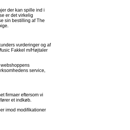
r der kan spille ind i
e er det virkelig
e sin bestilling af The
pige.
 kunders vurderinger og af
 Music Fakkel m/Højtaler
ine webshoppens
 virksomhedens service,
et firmaer eftersom vi
ører et indkøb.
ier imod modifikationer