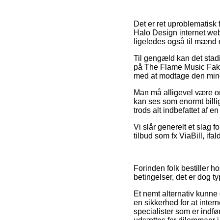
Det er ret uproblematisk 
Halo Design internet web
ligeledes også til mænd 
Til gengæld kan det stad
på The Flame Music Fakke
med at modtage den minds
Man må alligevel være omh
kan ses som enormt billi
trods alt indbefattet af 
Vi slår generelt et slag
tilbud som fx ViaBill, ifa
Forinden folk bestiller 
betingelser, det er dog t
Et nemt alternativ kunne
en sikkerhed for at inter
specialister som er indfør