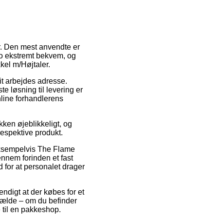
r. Den mest anvendte er
jo ekstremt bekvem, og
el m/Højtaler.
dit arbejdes adresse.
 løsning til levering er
nline forhandlerens
ken øjeblikkeligt, og
respektive produkt.
 eksempelvis The Flame
ennem forinden et fast
 for at personalet drager
ndigt at der købes for et
lfælde – om du befinder
e til en pakkeshop.