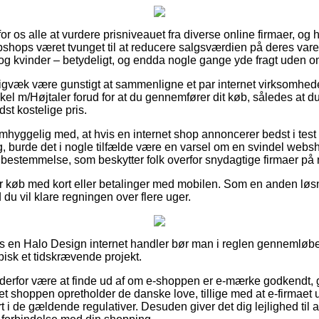
for os alle at vurdere prisniveauet fra diverse online firmaer, og 
shops været tvunget til at reducere salgsværdien på deres varer
og kvinder – betydeligt, og endda nogle gange yde fragt uden o
igvæk være gunstigt at sammenligne et par internet virksomhede
l m/Højtaler forud for at du gennemfører dit køb, således at du
t kostelige pris.
yggelig med, at hvis en internet shop annoncerer bedst i test v
g, burde det i nogle tilfælde være en varsel om en svindel webs
en bestemmelse, som beskytter folk overfor snydagtige firmaer på n
 for køb med kort eller betalinger med mobilen. Som en anden lø
ld du vil klare regningen over flere uger.
hos en Halo Design internet handler bør man i reglen gennemløb
ypisk et tidskrævende projekt.
 derfor være at finde ud af om e-shoppen er e-mærke godkendt, g
net shoppen opretholder de danske love, tillige med at e-firmaet u
t i de gældende regulativer. Desuden giver det dig lejlighed til at