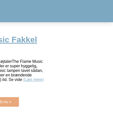
ic Fakkel
øjtalerThe Flame Music
er er super hyggelig,
usic lampen lavet sådan,
igner en brændende
) ild. Se vide
(Læs mere)
b nu »