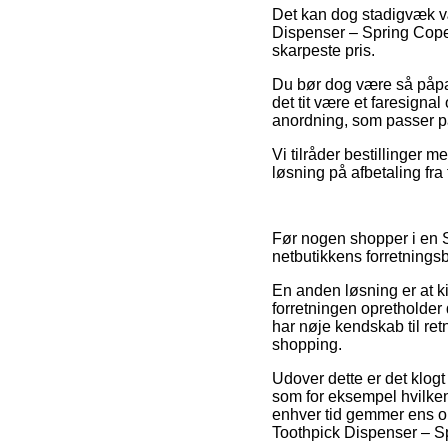
Det kan dog stadigvæk vær
Dispenser – Spring Cope
skarpeste pris.
Du bør dog være så påpass
det tit være et faresignal
anordning, som passer på
Vi tilråder bestillinger 
løsning på afbetaling fra
Før nogen shopper i en S
netbutikkens forretningsb
En anden løsning er at ki
forretningen opretholder 
har nøje kendskab til ret
shopping.
Udover dette er det klog
som for eksempel hvilken 
enhver tid gemmer ens o
Toothpick Dispenser – S