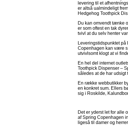
levering til et afhentnin
er altså ualmindeligt fr
Hedgehog Toothpick Dis
Du kan omvendt tænke over
er som oftest en tak dyr
tvivl at du selv henter v
Leveringstidspunktet på 
Copenhagen kan være supe
utvivlsomt klogt at vi fi
En hel del internet out
Toothpick Dispenser – Sp
således at de har udsigt t
En række webbutikker byd
en konkret sum. Ellers b
sig i Roskilde, Kalundborg
Det er yderst let for alle
af Spring Copenhagen inte
ligeså til damer og herr