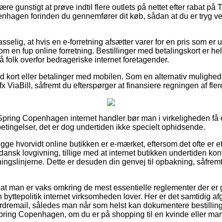
e gunstigt at prøve indtil flere outlets på nettet efter rabat 
nhagen forinden du gennemfører dit køb, sådan at du er tryg v
elig, at hvis en e-forretning afsætter varer for en pris som er u
 om en fup online forretning. Bestillinger med betalingskort er hel
 folk overfor bedrageriske internet foretagender.
med kort eller betalinger med mobilen. Som en alternativ muligh
 fx ViaBill, såfremt du efterspørger at finansiere regningen af fl
pring Copenhagen internet handler bør man i virkeligheden få 
etingelser, det er dog undertiden ikke specielt ophidsende.
gge hvorvidt online butikken er e-mærket, eftersom det ofte er et
dansk lovgivning, tillige med at internet butikken undertiden kont
ningslinjerne. Dette er desuden din genvej til opbakning, såfre
t at man er vaks omkring de mest essentielle reglementer der er
byttepolitik internet virksomheden lover. Her er det samtidig af
rdremail, således man når som helst kan dokumentere bestilli
pring Copenhagen, om du er på shopping til en kvinde eller ma