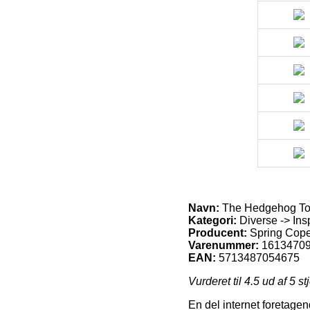
Navn:
The Hedgehog Too
Kategori:
Diverse -> Ins
Producent:
Spring Cop
Varenummer:
1613470
EAN:
5713487054675
Vurderet til
4.5
ud af 5 st
En del internet foretagen