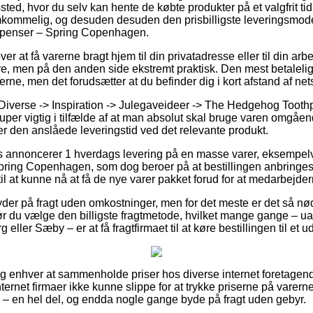
gssted, hvor du selv kan hente de købte produkter på et valgfrit 
emkommelig, og desuden desuden den prisbilligste leveringsmod
penser – Spring Copenhagen.
 at få varerne bragt hjem til din privatadresse eller til din ar
ere, men på den anden side ekstremt praktisk. Den mest betalelig
arerne, men det forudsætter at du befinder dig i kort afstand af ne
Diverse -> Inspiration -> Julegaveideer -> The Hedgehog Tooth
r vigtig i tilfælde af at man absolut skal bruge varen omgåen
nder den anslåede leveringstid ved det relevante produkt.
lets annoncerer 1 hverdags levering på en masse varer, eksemp
ring Copenhagen, som dog beroer på at bestillingen anbringes f
il at kunne nå at få de nye varer pakket forud for at medarbejderne
er på fragt uden omkostninger, men for det meste er det så nød
ør du vælge den billigste fragtmetode, hvilket mange gange – 
 eller Sæby – er at få fragtfirmaet til at køre bestillingen til et 
 og enhver at sammenholde priser hos diverse internet foretagender
rnet firmaer ikke kunne slippe for at trykke priserne på varerne
er – en hel del, og endda nogle gange byde på fragt uden gebyr.