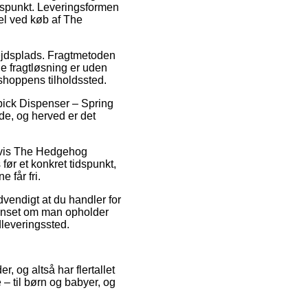
tidspunkt. Leveringsformen
el ved køb af The
bejdsplads. Fragtmetoden
e fragtløsning er uden
tshoppens tilholdssted.
pick Dispenser – Spring
de, og herved er det
elvis The Hedgehog
ør et konkret tidspunkt,
 får fri.
vendigt at du handler for
uanset om man opholder
udleveringssted.
, og altså har flertallet
 – til børn og babyer, og