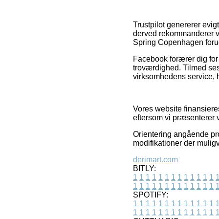
Trustpilot genererer evig
derved rekommanderer v
Spring Copenhagen forud 
Facebook forærer dig for 
troværdighed. Tilmed ses
virksomhedens service, hv
Vores website finansieres
eftersom vi præsenterer 
Orientering angående pr
modifikationer der muligv
derimart.com
BITLY:
1
1
1
1
1
1
1
1
1
1
1
1
1
1
1
1
1
1
1
1
1
1
1
1
1
1
SPOTIFY:
1
1
1
1
1
1
1
1
1
1
1
1
1
1
1
1
1
1
1
1
1
1
1
1
1
1