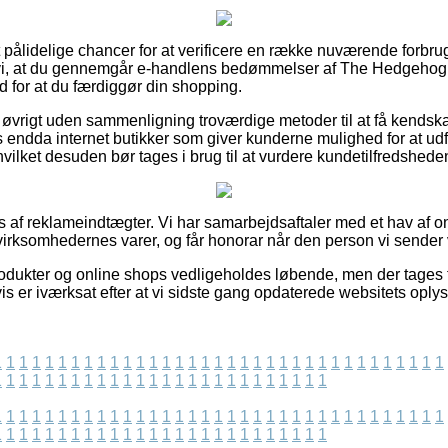
t pålidelige chancer for at verificere en række nuværende forbr
i, at du gennemgår e-handlens bedømmelser af The Hedgehog 
for at du færdiggør din shopping.
øvrigt uden sammenligning troværdige metoder til at få kendskab
 endda internet butikker som giver kunderne mulighed for at ud
ilket desuden bør tages i brug til at vurdere kundetilfredshede
 af reklameindtægter. Vi har samarbejdsaftaler med et hav af on
virksomhedernes varer, og får honorar når den person vi sender v
odukter og online shops vedligeholdes løbende, men der tages f
is er iværksat efter at vi sidste gang opdaterede websitets oplys
1
1
1
1
1
1
1
1
1
1
1
1
1
1
1
1
1
1
1
1
1
1
1
1
1
1
1
1
1
1
1
1
1
1
1
1
1
1
1
1
1
1
1
1
1
1
1
1
1
1
1
1
1
1
1
1
1
1
1
1
1
1
1
1
1
1
1
1
1
1
1
1
1
1
1
1
1
1
1
1
1
1
1
1
1
1
1
1
1
1
1
1
1
1
1
1
1
1
1
1
1
1
1
1
1
1
1
1
1
1
1
1
1
1
1
1
1
1
1
1
1
1