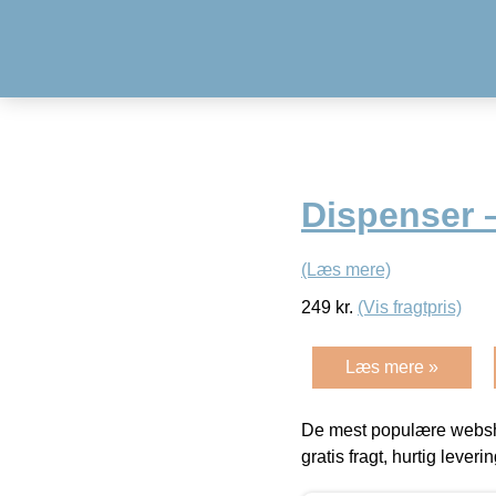
Dispenser 
(Læs mere)
249
kr.
(Vis fragtpris)
Læs mere »
De mest populære websho
gratis fragt, hurtig lever