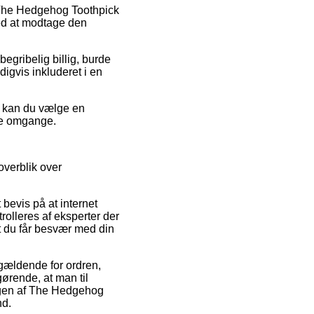
på The Hedgehog Toothpick
ed at modtage den
begribelig billig, burde
digvis inkluderet i en
ed kan du vælge en
ere omgange.
overblik over
 bevis på at internet
rolleres af eksperter der
mt du får besvær med din
 gældende for ordren,
gørende, at man til
ngen af The Hedgehog
nd.