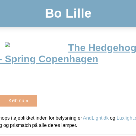
Bo Lille
The Hedgehog
– Spring Copenhagen
Køb nu »
ps i øjeblikket inden for belysning er
AndLight.dk
og
Luxlight.
ing og prismatch på alle deres lamper.