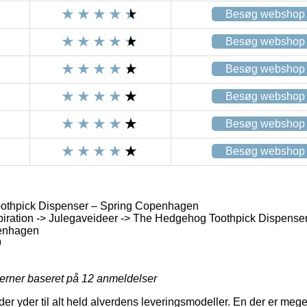
Besøg webshop
Besøg webshop
Besøg webshop
Besøg webshop
Besøg webshop
Besøg webshop
thpick Dispenser – Spring Copenhagen
piration -> Julegaveideer -> The Hedgehog Toothpick Dispens
enhagen
9
jerner baseret på
12
anmeldelser
der yder til alt held alverdens leveringsmodeller. En der er mege