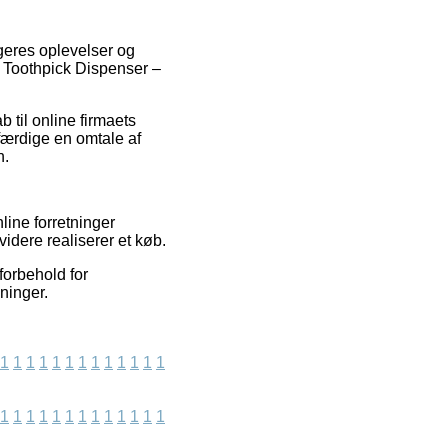
ugeres oplevelser og
Toothpick Dispenser –
 til online firmaets
færdige en omtale af
n.
line forretninger
idere realiserer et køb.
orbehold for
ninger.
1
1
1
1
1
1
1
1
1
1
1
1
1
1
1
1
1
1
1
1
1
1
1
1
1
1