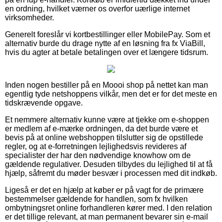
en ordning, hvilket værner os overfor uærlige internet
virksomheder.
Generelt foreslår vi kortbestillinger eller MobilePay. Som et
alternativ burde du drage nytte af en løsning fra fx ViaBill,
hvis du agter at betale betalingen over et længere tidsrum.
Inden nogen bestiller på en Moooi shop på nettet kan man
egentlig tyde netshoppens vilkår, men det er for det meste en
tidskrævende opgave.
Et nemmere alternativ kunne være at tjekke om e-shoppen
er medlem af e-mærke ordningen, da det burde være et
bevis på at online webshoppen tilslutter sig de opstillede
regler, og at e-forretningen lejlighedsvis revideres af
specialister der har den nødvendige knowhow om de
gældende regulativer. Desuden tilbydes du lejlighed til at få
hjælp, såfremt du møder besvær i processen med dit indkøb.
Ligeså er det en hjælp at køber er på vagt for de primære
bestemmelser gældende for handlen, som fx hvilken
ombytningsret online forhandleren kører med. I den relation
er det tillige relevant, at man permanent bevarer sin e-mail