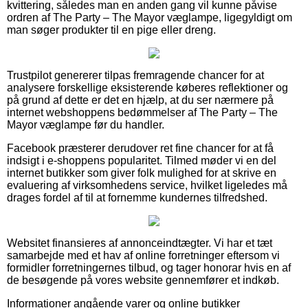
kvittering, således man en anden gang vil kunne påvise
ordren af The Party – The Mayor væglampe, ligegyldigt om
man søger produkter til en pige eller dreng.
Trustpilot genererer tilpas fremragende chancer for at
analysere forskellige eksisterende køberes reflektioner og
på grund af dette er det en hjælp, at du ser nærmere på
internet webshoppens bedømmelser af The Party – The
Mayor væglampe før du handler.
Facebook præsterer derudover ret fine chancer for at få
indsigt i e-shoppens popularitet. Tilmed møder vi en del
internet butikker som giver folk mulighed for at skrive en
evaluering af virksomhedens service, hvilket ligeledes må
drages fordel af til at fornemme kundernes tilfredshed.
Websitet finansieres af annonceindtægter. Vi har et tæt
samarbejde med et hav af online forretninger eftersom vi
formidler forretningernes tilbud, og tager honorar hvis en af
de besøgende på vores website gennemfører et indkøb.
Informationer angående varer og online butikker