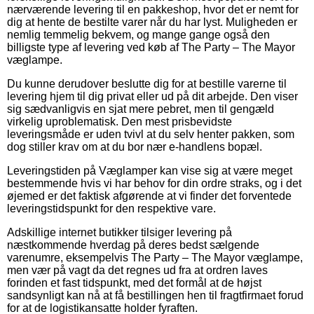
nærværende levering til en pakkeshop, hvor det er nemt for
dig at hente de bestilte varer når du har lyst. Muligheden er
nemlig temmelig bekvem, og mange gange også den
billigste type af levering ved køb af The Party – The Mayor
væglampe.
Du kunne derudover beslutte dig for at bestille varerne til
levering hjem til dig privat eller ud på dit arbejde. Den viser
sig sædvanligvis en sjat mere pebret, men til gengæld
virkelig uproblematisk. Den mest prisbevidste
leveringsmåde er uden tvivl at du selv henter pakken, som
dog stiller krav om at du bor nær e-handlens bopæl.
Leveringstiden på Væglamper kan vise sig at være meget
bestemmende hvis vi har behov for din ordre straks, og i det
øjemed er det faktisk afgørende at vi finder det forventede
leveringstidspunkt for den respektive vare.
Adskillige internet butikker tilsiger levering på
næstkommende hverdag på deres bedst sælgende
varenumre, eksempelvis The Party – The Mayor væglampe,
men vær på vagt da det regnes ud fra at ordren laves
forinden et fast tidspunkt, med det formål at de højst
sandsynligt kan nå at få bestillingen hen til fragtfirmaet forud
for at de logistikansatte holder fyraften.