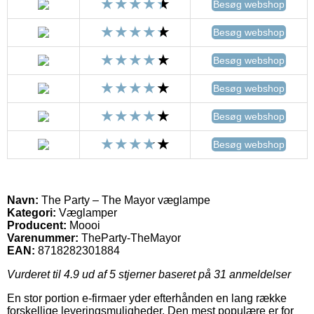
Besøg webshop
Besøg webshop
Besøg webshop
Besøg webshop
Besøg webshop
Besøg webshop
Navn:
The Party – The Mayor væglampe
Kategori:
Væglamper
Producent:
Moooi
Varenummer:
TheParty-TheMayor
EAN:
8718282301884
Vurderet til
4.9
ud af 5 stjerner baseret på
31
anmeldelser
En stor portion e-firmaer yder efterhånden en lang række
forskellige leveringsmuligheder. Den mest populære er for