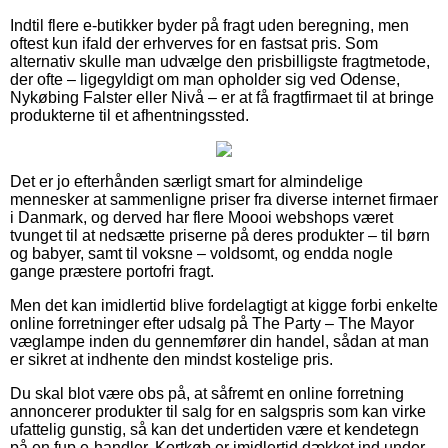
Indtil flere e-butikker byder på fragt uden beregning, men
oftest kun ifald der erhverves for en fastsat pris. Som
alternativ skulle man udvælge den prisbilligste fragtmetode,
der ofte – ligegyldigt om man opholder sig ved Odense,
Nykøbing Falster eller Nivå – er at få fragtfirmaet til at bringe
produkterne til et afhentningssted.
Det er jo efterhånden særligt smart for almindelige
mennesker at sammenligne priser fra diverse internet firmaer
i Danmark, og derved har flere Moooi webshops været
tvunget til at nedsætte priserne på deres produkter – til børn
og babyer, samt til voksne – voldsomt, og endda nogle
gange præstere portofri fragt.
Men det kan imidlertid blive fordelagtigt at kigge forbi enkelte
online forretninger efter udsalg på The Party – The Mayor
væglampe inden du gennemfører din handel, sådan at man
er sikret at indhente den mindst kostelige pris.
Du skal blot være obs på, at såfremt en online forretning
annoncerer produkter til salg for en salgspris som kan virke
ufattelig gunstig, så kan det undertiden være et kendetegn
på en fup e-handler. Kortkøb er imidlertid dækket ind under