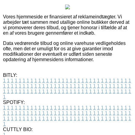
Vores hjemmeside er finansieret af reklameindtægter. Vi
arbejder tæt sammen med utallige online butikker derved at
vi promoverer deres tilbud, og tjener honorar i tilfælde af at
en af vores brugere gennemfører et indkøb.
Data vedrørende tilbud og online varehuse vedligeholdes
ofte, men det er umuligt for os at give garantier imod
modifikationer der eventuelt er udført siden seneste
opdatering af hjemmesidens informationer.
BITLY:
1
1
1
1
1
1
1
1
1
1
1
1
1
1
1
1
1
1
1
1
1
1
1
1
1
1
1
1
1
1
1
1
1
1
1
1
1
1
1
1
1
1
1
1
1
1
1
1
1
1
1
1
1
1
1
1
1
1
1
1
1
1
1
1
1
1
1
1
1
1
1
1
1
1
1
1
1
1
1
1
1
1
1
1
1
1
1
1
1
1
1
1
1
1
1
1
1
1
1
1
SPOTIFY:
1
1
1
1
1
1
1
1
1
1
1
1
1
1
1
1
1
1
1
1
1
1
1
1
1
1
1
1
1
1
1
1
1
1
1
1
1
1
1
1
1
1
1
1
1
1
1
1
1
1
1
1
1
1
1
1
1
1
1
1
1
1
1
1
1
1
1
1
1
1
1
1
1
1
1
1
1
1
1
1
1
1
1
1
1
1
1
1
1
1
1
1
1
1
1
1
1
1
1
1
CUTTLY BIO:
1