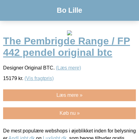
Bo Lille
The Pembrigde Range / FP
442 pendel original btc
Designer Original BTC.
(Læs mere)
15179
kr.
(Vis fragtpris)
Læs mere »
Køb nu »
De mest populære webshops i øjeblikket inden for belysning
er
AndLight.dk
og
Luxlight.dk
, som begge tilbyder gratis