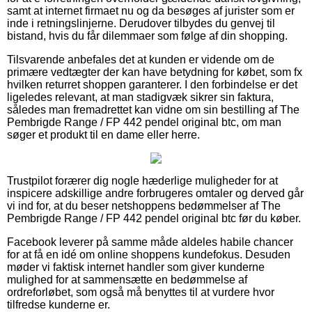
samt at internet firmaet nu og da besøges af jurister som er
inde i retningslinjerne. Derudover tilbydes du genvej til
bistand, hvis du får dilemmaer som følge af din shopping.
Tilsvarende anbefales det at kunden er vidende om de
primære vedtægter der kan have betydning for købet, som fx
hvilken returret shoppen garanterer. I den forbindelse er det
ligeledes relevant, at man stadigvæk sikrer sin faktura,
således man fremadrettet kan vidne om sin bestilling af The
Pembrigde Range / FP 442 pendel original btc, om man
søger et produkt til en dame eller herre.
Trustpilot forærer dig nogle hæderlige muligheder for at
inspicere adskillige andre forbrugeres omtaler og derved går
vi ind for, at du beser netshoppens bedømmelser af The
Pembrigde Range / FP 442 pendel original btc før du køber.
Facebook leverer på samme måde aldeles habile chancer
for at få en idé om online shoppens kundefokus. Desuden
møder vi faktisk internet handler som giver kunderne
mulighed for at sammensætte en bedømmelse af
ordreforløbet, som også må benyttes til at vurdere hvor
tilfredse kunderne er.