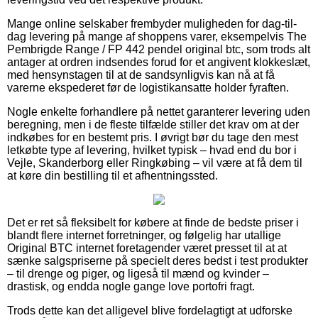
Mange online selskaber frembyder muligheden for dag-til-
dag levering på mange af shoppens varer, eksempelvis The
Pembrigde Range / FP 442 pendel original btc, som trods alt
antager at ordren indsendes forud for et angivent klokkeslæt,
med hensynstagen til at de sandsynligvis kan nå at få
varerne ekspederet før de logistikansatte holder fyraften.
Nogle enkelte forhandlere på nettet garanterer levering uden
beregning, men i de fleste tilfælde stiller det krav om at der
indkøbes for en bestemt pris. I øvrigt bør du tage den mest
letkøbte type af levering, hvilket typisk – hvad end du bor i
Vejle, Skanderborg eller Ringkøbing – vil være at få dem til
at køre din bestilling til et afhentningssted.
Det er ret så fleksibelt for købere at finde de bedste priser i
blandt flere internet forretninger, og følgelig har utallige
Original BTC internet foretagender været presset til at at
sænke salgspriserne på specielt deres bedst i test produkter
– til drenge og piger, og ligeså til mænd og kvinder –
drastisk, og endda nogle gange love portofri fragt.
Trods dette kan det alligevel blive fordelagtigt at udforske