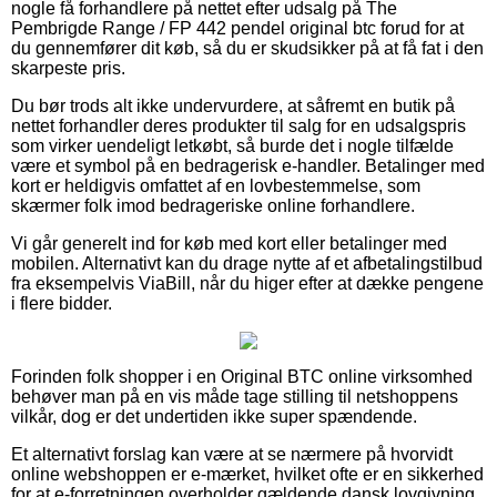
nogle få forhandlere på nettet efter udsalg på The
Pembrigde Range / FP 442 pendel original btc forud for at
du gennemfører dit køb, så du er skudsikker på at få fat i den
skarpeste pris.
Du bør trods alt ikke undervurdere, at såfremt en butik på
nettet forhandler deres produkter til salg for en udsalgspris
som virker uendeligt letkøbt, så burde det i nogle tilfælde
være et symbol på en bedragerisk e-handler. Betalinger med
kort er heldigvis omfattet af en lovbestemmelse, som
skærmer folk imod bedrageriske online forhandlere.
Vi går generelt ind for køb med kort eller betalinger med
mobilen. Alternativt kan du drage nytte af et afbetalingstilbud
fra eksempelvis ViaBill, når du higer efter at dække pengene
i flere bidder.
Forinden folk shopper i en Original BTC online virksomhed
behøver man på en vis måde tage stilling til netshoppens
vilkår, dog er det undertiden ikke super spændende.
Et alternativt forslag kan være at se nærmere på hvorvidt
online webshoppen er e-mærket, hvilket ofte er en sikkerhed
for at e-forretningen overholder gældende dansk lovgivning,