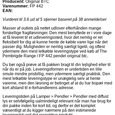
Producent:
Original BTC
Varenummer:
FP 442
EAN:
Vurderet til
3.6
ud af 5 stjerner baseret på
38
anmeldelser
Masser af outlets på nettet udlover efterhånden mange
forskellige fragtløsninger. Den mest benyttede er i vore dage
at få leveret til et udleveringssted, hvor det nemlig er ret
fleksibelt for dig at kunne hente de købte varer lige når det
passer dig. Muligheden er nemlig særligt ligetil, og oftest
ydermere den mest letkøbte leveringstype ved køb af The
Pembrigde Range / FP 442 pendel original btc.
Du bør også prøve at få pakken bragt til din lejlighed eller til
når du er på job. Leveringsformen er undertiden en lille
smule mindre prisbillig, men ydermere særligt praktisk. Den
mest letkøbte leveringstype er unægtelig selv at hente
varerne, men den løsning er betinget af at du har bopæl med
kort afstand til e-forhandlerens adresse.
Leveringstiden på Lamper > Pendler > Pendler med diffust
lys er selvfølgelig ualmindeligt relevant når man har brug for
din pakke inden for kort tid, og derfor er det komplet
væsentligt at du kigger nærmere på den estimerede
leveringstid ved det respektive produkt.