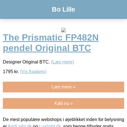
Bo Lille
The Prismatic FP482N
pendel Original BTC
Designer Original BTC.
(Læs mere)
1795
kr.
(Vis fragtpris)
Læs mere »
Køb nu »
De mest populære webshops i øjeblikket inden for belysning
er
AndLight.dk
og
Luxlight.dk
, som begge tilbyder gratis