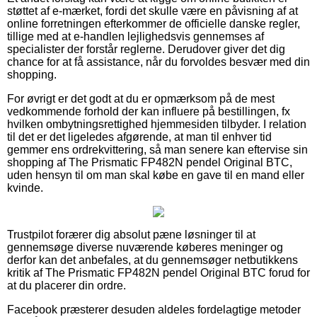
støttet af e-mærket, fordi det skulle være en påvisning af at
online forretningen efterkommer de officielle danske regler,
tillige med at e-handlen lejlighedsvis gennemses af
specialister der forstår reglerne. Derudover giver det dig
chance for at få assistance, når du forvoldes besvær med din
shopping.
For øvrigt er det godt at du er opmærksom på de mest
vedkommende forhold der kan influere på bestillingen, fx
hvilken ombytningsrettighed hjemmesiden tilbyder. I relation
til det er det ligeledes afgørende, at man til enhver tid
gemmer ens ordrekvittering, så man senere kan eftervise sin
shopping af The Prismatic FP482N pendel Original BTC,
uden hensyn til om man skal købe en gave til en mand eller
kvinde.
Trustpilot forærer dig absolut pæne løsninger til at
gennemsøge diverse nuværende køberes meninger og
derfor kan det anbefales, at du gennemsøger netbutikkens
kritik af The Prismatic FP482N pendel Original BTC forud for
at du placerer din ordre.
Facebook præsterer desuden aldeles fordelagtige metoder