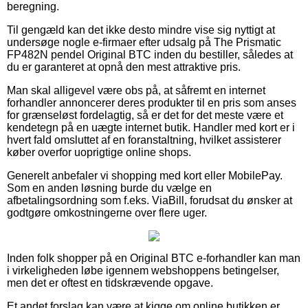
beregning.
Til gengæld kan det ikke desto mindre vise sig nyttigt at
undersøge nogle e-firmaer efter udsalg på The Prismatic
FP482N pendel Original BTC inden du bestiller, således at
du er garanteret at opnå den mest attraktive pris.
Man skal alligevel være obs på, at såfremt en internet
forhandler annoncerer deres produkter til en pris som anses
for grænseløst fordelagtig, så er det for det meste være et
kendetegn på en uægte internet butik. Handler med kort er i
hvert fald omsluttet af en foranstaltning, hvilket assisterer
køber overfor uoprigtige online shops.
Generelt anbefaler vi shopping med kort eller MobilePay.
Som en anden løsning burde du vælge en
afbetalingsordning som f.eks. ViaBill, forudsat du ønsker at
godtgøre omkostningerne over flere uger.
Inden folk shopper på en Original BTC e-forhandler kan man
i virkeligheden løbe igennem webshoppens betingelser,
men det er oftest en tidskrævende opgave.
Et andet forslag kan være at kigge om online butikken er