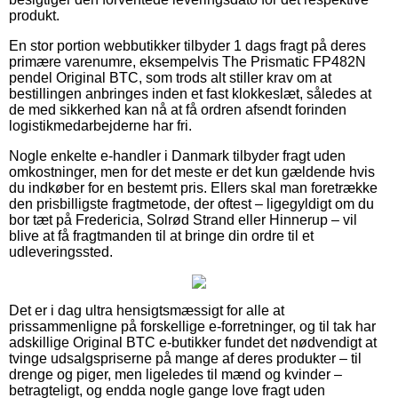
produkt.
En stor portion webbutikker tilbyder 1 dags fragt på deres
primære varenumre, eksempelvis The Prismatic FP482N
pendel Original BTC, som trods alt stiller krav om at
bestillingen anbringes inden et fast klokkeslæt, således at
de med sikkerhed kan nå at få ordren afsendt forinden
logistikmedarbejderne har fri.
Nogle enkelte e-handler i Danmark tilbyder fragt uden
omkostninger, men for det meste er det kun gældende hvis
du indkøber for en bestemt pris. Ellers skal man foretrække
den prisbilligste fragtmetode, der oftest – ligegyldigt om du
bor tæt på Fredericia, Solrød Strand eller Hinnerup – vil
blive at få fragtmanden til at bringe din ordre til et
udleveringssted.
Det er i dag ultra hensigtsmæssigt for alle at
prissammenligne på forskellige e-forretninger, og til tak har
adskillige Original BTC e-butikker fundet det nødvendigt at
tvinge udsalgspriserne på mange af deres produkter – til
drenge og piger, men ligeledes til mænd og kvinder –
betragteligt, og endda nogle gange love fragt uden