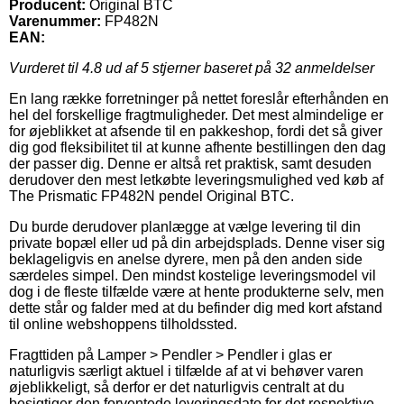
Producent:
Original BTC
Varenummer:
FP482N
EAN:
Vurderet til
4.8
ud af 5 stjerner baseret på
32
anmeldelser
En lang række forretninger på nettet foreslår efterhånden en
hel del forskellige fragtmuligheder. Det mest almindelige er
for øjeblikket at afsende til en pakkeshop, fordi det så giver
dig god fleksibilitet til at kunne afhente bestillingen den dag
der passer dig. Denne er altså ret praktisk, samt desuden
derudover den mest letkøbte leveringsmulighed ved køb af
The Prismatic FP482N pendel Original BTC.
Du burde derudover planlægge at vælge levering til din
private bopæl eller ud på din arbejdsplads. Denne viser sig
beklageligvis en anelse dyrere, men på den anden side
særdeles simpel. Den mindst kostelige leveringsmodel vil
dog i de fleste tilfælde være at hente produkterne selv, men
dette står og falder med at du befinder dig med kort afstand
til online webshoppens tilholdssted.
Fragttiden på Lamper > Pendler > Pendler i glas er
naturligvis særligt aktuel i tilfælde af at vi behøver varen
øjeblikkeligt, så derfor er det naturligvis centralt at du
besigtiger den forventede leveringsdato for det respektive