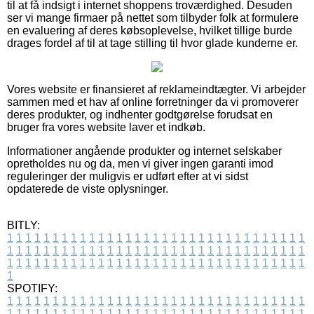
til at få indsigt i internet shoppens troværdighed. Desuden
ser vi mange firmaer på nettet som tilbyder folk at formulere
en evaluering af deres købsoplevelse, hvilket tillige burde
drages fordel af til at tage stilling til hvor glade kunderne er.
Vores website er finansieret af reklameindtægter. Vi arbejder
sammen med et hav af online forretninger da vi promoverer
deres produkter, og indhenter godtgørelse forudsat en
bruger fra vores website laver et indkøb.
Informationer angående produkter og internet selskaber
opretholdes nu og da, men vi giver ingen garanti imod
reguleringer der muligvis er udført efter at vi sidst
opdaterede de viste oplysninger.
BITLY:
1
1
1
1
1
1
1
1
1
1
1
1
1
1
1
1
1
1
1
1
1
1
1
1
1
1
1
1
1
1
1
1
1
1
1
1
1
1
1
1
1
1
1
1
1
1
1
1
1
1
1
1
1
1
1
1
1
1
1
1
1
1
1
1
1
1
1
1
1
1
1
1
1
1
1
1
1
1
1
1
1
1
1
1
1
1
1
1
1
1
1
1
1
1
1
1
1
1
1
1
SPOTIFY:
1
1
1
1
1
1
1
1
1
1
1
1
1
1
1
1
1
1
1
1
1
1
1
1
1
1
1
1
1
1
1
1
1
1
1
1
1
1
1
1
1
1
1
1
1
1
1
1
1
1
1
1
1
1
1
1
1
1
1
1
1
1
1
1
1
1