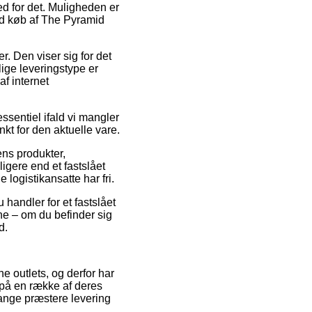
hed for det. Muligheden er
ed køb af The Pyramid
er. Den viser sig for det
ige leveringstype er
f internet
ssentiel ifald vi mangler
kt for den aktuelle vare.
ens produkter,
igere end et fastslået
 logistikansatte har fri.
 handler for et fastslået
ne – om du befinder sig
d.
ne outlets, og derfor har
 på en række af deres
gange præstere levering