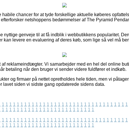
re habile chancer for at tyde forskellige aktuelle køberes opfattel
t du efterforsker netshoppens bedømmelser af The Pyramid Penda
nyttige genveje til at få indblik i webbutikkens popularitet. De
r kan levere en evaluering af deres køb, som lige så vel må benytte
t af reklameindtægter. Vi samarbejder med en hel del online but
år betaling når den bruger vi sender videre fuldfører et indkøb.
ter og firmaer på nettet opretholdes hele tiden, men vi påtager 
er lavet siden vi sidste gang opdaterede sidens data.
1
1
1
1
1
1
1
1
1
1
1
1
1
1
1
1
1
1
1
1
1
1
1
1
1
1
1
1
1
1
1
1
1
1
1
1
1
1
1
1
1
1
1
1
1
1
1
1
1
1
1
1
1
1
1
1
1
1
1
1
1
1
1
1
1
1
1
1
1
1
1
1
1
1
1
1
1
1
1
1
1
1
1
1
1
1
1
1
1
1
1
1
1
1
1
1
1
1
1
1
1
1
1
1
1
1
1
1
1
1
1
1
1
1
1
1
1
1
1
1
1
1