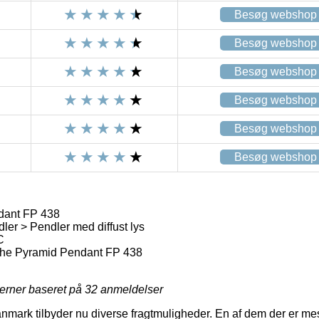
Besøg webshop
Besøg webshop
Besøg webshop
Besøg webshop
Besøg webshop
Besøg webshop
dant FP 438
er > Pendler med diffust lys
C
he Pyramid Pendant FP 438
jerner baseret på
32
anmeldelser
ark tilbyder nu diverse fragtmuligheder. En af dem der er mest 