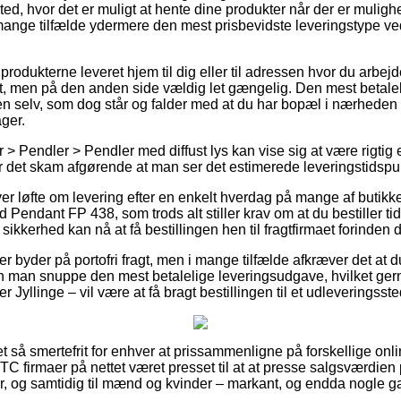
ssted, hvor det er muligt at hente dine produkter når der er mulig
 mange tilfælde ydermere den mest prisbevidste leveringstype v
 produkterne leveret hjem til dig eller til adressen hvor du arbejd
, men på den anden side vældig let gængelig. Den mest betalel
en selv, som dog står og falder med at du har bopæl i nærheden a
ger.
 Pendler > Pendler med diffust lys kan vise sig at være rigtig e
er det skam afgørende at man ser det estimerede leveringstidspun
er løfte om levering efter en enkelt hverdag på mange af butikk
endant FP 438, som trods alt stiller krav om at du bestiller tidl
ikkerhed kan nå at få bestillingen hen til fragtfirmaet forinden de
 byder på portofri fragt, men i mange tilfælde afkræver det at du
n man snuppe den mest betalelige leveringsudgave, hvilket ger
 Jyllinge – vil være at få bragt bestillingen til et udleveringsste
et så smertefrit for enhver at prissammenligne på forskellige onli
TC firmaer på nettet været presset til at at presse salgsværdien
ger, og samtidig til mænd og kvinder – markant, og endda nogle 