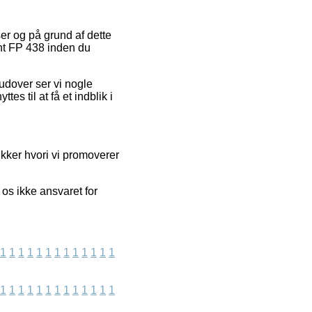
ser og på grund af dette
nt FP 438 inden du
rudover ser vi nogle
s til at få et indblik i
ikker hvori vi promoverer
os ikke ansvaret for
1
1
1
1
1
1
1
1
1
1
1
1
1
1
1
1
1
1
1
1
1
1
1
1
1
1