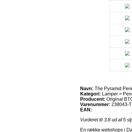
Navn:
The Pyramid Pen
Kategori:
Lamper > Pendl
Producent:
Original BT
Varenummer:
238043-T
EAN:
Vurderet til
3.8
ud af 5 st
En række webshops i Danm