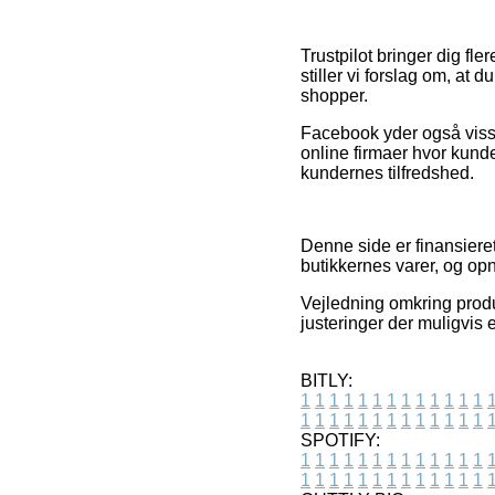
Trustpilot bringer dig fle
stiller vi forslag om, a
shopper.
Facebook yder også visse 
online firmaer hvor kunde
kundernes tilfredshed.
Denne side er finansiere
butikkernes varer, og opn
Vejledning omkring produk
justeringer der muligvis 
BITLY:
1
1
1
1
1
1
1
1
1
1
1
1
1
1
1
1
1
1
1
1
1
1
1
1
1
1
SPOTIFY:
1
1
1
1
1
1
1
1
1
1
1
1
1
1
1
1
1
1
1
1
1
1
1
1
1
1