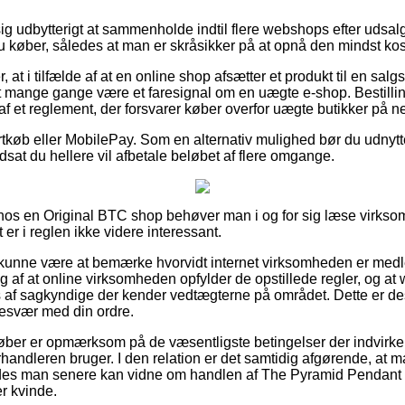
ig udbytterigt at sammenholde indtil flere webshops efter udsa
køber, således at man er skråsikker på at opnå den mindst kost
 at i tilfælde af at en online shop afsætter et produkt til en salg
et mange gange være et faresignal om en uægte e-shop. Bestillin
af et reglement, der forsvarer køber overfor uægte butikker på ne
ortkøb eller MobilePay. Som en alternativ mulighed bør du udnytt
dsat du hellere vil afbetale beløbet af flere omgange.
r hos en Original BTC shop behøver man i og for sig læse virks
 er i reglen ikke videre interessant.
unne være at bemærke hvorvidt internet virksomheden er medl
g af at online virksomheden opfylder de opstillede regler, og a
s af sagkyndige der kender vedtægterne på området. Dette er d
besvær med din ordre.
øber er opmærksom på de væsentligste betingelser der indvirker 
orhandleren bruger. I den relation er det samtidig afgørende, a
ledes man senere kan vidne om handlen af The Pyramid Pendan
er kvinde.