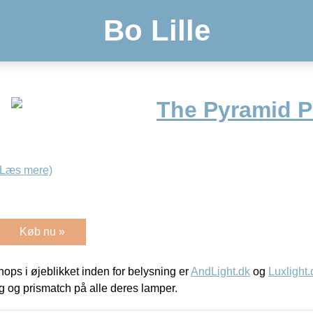
Bo Lille
The Pyramid 
(Læs mere)
Køb nu »
ps i øjeblikket inden for belysning er
AndLight.dk
og
Luxlight.
ing og prismatch på alle deres lamper.