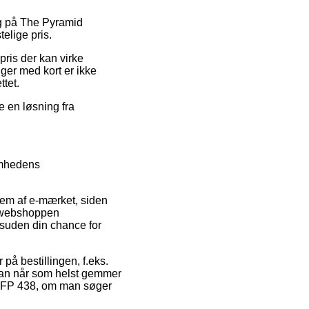
lg på The Pyramid
elige pris.
spris der kan virke
ger med kort er ikke
ttet.
e en løsning fra
omhedens
em af e-mærket, siden
t webshoppen
esuden din chance for
på bestillingen, f.eks.
t man når som helst gemmer
t FP 438, om man søger