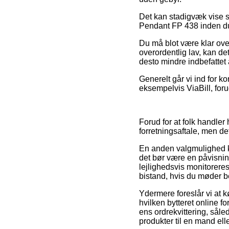
Det kan stadigvæk vise s
Pendant FP 438 inden du 
Du må blot være klar over,
overordentlig lav, kan d
desto mindre indbefattet 
Generelt går vi ind for k
eksempelvis ViaBill, foru
Forud for at folk handle
forretningsaftale, men det
En anden valgmulighed k
det bør være en påvisnin
lejlighedsvis monitorere
bistand, hvis du møder 
Ydermere foreslår vi at k
hvilken bytteret online f
ens ordrekvittering, så
produkter til en mand ell