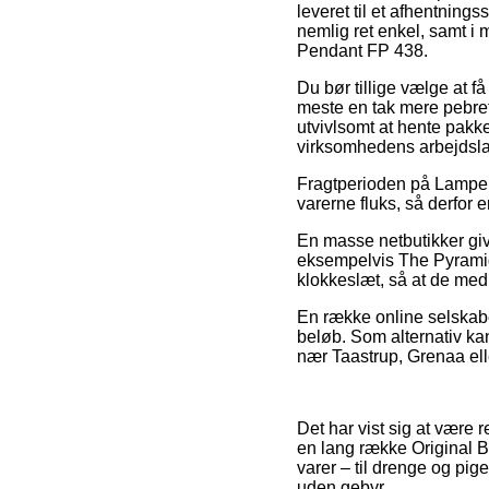
leveret til et afhentning
nemlig ret enkel, samt i
Pendant FP 438.
Du bør tillige vælge at få
meste en tak mere pebret
utvivlsomt at hente pakk
virksomhedens arbejdsla
Fragtperioden på Lamper >
varerne fluks, så derfor 
En masse netbutikker giv
eksempelvis The Pyramid P
klokkeslæt, så at de med s
En række online selskaber
beløb. Som alternativ ka
nær Taastrup, Grenaa eller
Det har vist sig at være r
en lang række Original B
varer – til drenge og pi
uden gebyr.