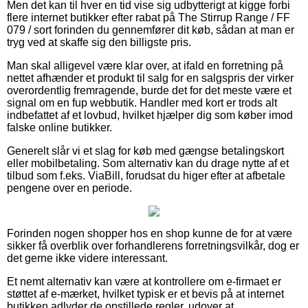
Men det kan til hver en tid vise sig udbytterigt at kigge forbi
flere internet butikker efter rabat på The Stirrup Range / FF
079 / sort forinden du gennemfører dit køb, sådan at man er
tryg ved at skaffe sig den billigste pris.
Man skal alligevel være klar over, at ifald en forretning på
nettet afhænder et produkt til salg for en salgspris der virker
overordentlig fremragende, burde det for det meste være et
signal om en fup webbutik. Handler med kort er trods alt
indbefattet af et lovbud, hvilket hjælper dig som køber imod
falske online butikker.
Generelt slår vi et slag for køb med gængse betalingskort
eller mobilbetaling. Som alternativ kan du drage nytte af et
tilbud som f.eks. ViaBill, forudsat du higer efter at afbetale
pengene over en periode.
Forinden nogen shopper hos en shop kunne de for at være
sikker få overblik over forhandlerens forretningsvilkår, dog er
det gerne ikke videre interessant.
Et nemt alternativ kan være at kontrollere om e-firmaet er
støttet af e-mærket, hvilket typisk er et bevis på at internet
butikken adlyder de opstillede regler, udover at