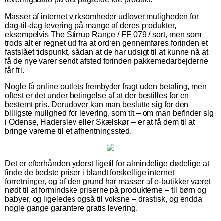
Masser af internet virksomheder udlover muligheden for
dag-til-dag levering på mange af deres produkter,
eksempelvis The Stirrup Range / FF 079 / sort, men som
trods alt er regnet ud fra at ordren gennemføres forinden et
fastslået tidspunkt, sådan at de har udsigt til at kunne nå at
få de nye varer sendt afsted forinden pakkemedarbejderne
får fri.
Nogle få online outlets frembyder fragt uden betaling, men
oftest er det under betingelse af at der bestilles for en
bestemt pris. Derudover kan man beslutte sig for den
billigste mulighed for levering, som tit – om man befinder sig
i Odense, Haderslev eller Skælskør – er at få dem til at
bringe varerne til et afhentningssted.
Det er efterhånden yderst ligetil for almindelige dødelige at
finde de bedste priser i blandt forskellige internet
forretninger, og af den grund har masser af e-butikker været
nødt til at formindske priserne på produkterne – til børn og
babyer, og ligeledes også til voksne – drastisk, og endda
nogle gange garantere gratis levering.