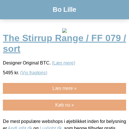
Bo Lille
The Stirrup Range / FF 079 /
sort
Designer Original BTC.
(Læs mere)
5495
kr.
(Vis fragtpris)
Læs mere »
Køb nu »
De mest populære webshops i øjeblikket inden for belysning
er
AndLight.dk
og
Luxlight.dk
, som begge tilbyder gratis