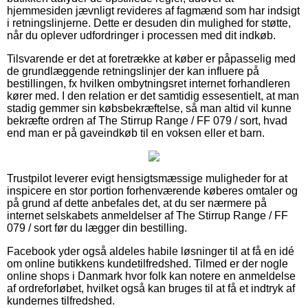
hjemmesiden jævnligt revideres af fagmænd som har indsigt
i retningslinjerne. Dette er desuden din mulighed for støtte,
når du oplever udfordringer i processen med dit indkøb.
Tilsvarende er det at foretrække at køber er påpasselig med
de grundlæggende retningslinjer der kan influere på
bestillingen, fx hvilken ombytningsret internet forhandleren
kører med. I den relation er det samtidig essesentielt, at man
stadig gemmer sin købsbekræftelse, så man altid vil kunne
bekræfte ordren af The Stirrup Range / FF 079 / sort, hvad
end man er på gaveindkøb til en voksen eller et barn.
Trustpilot leverer evigt hensigtsmæssige muligheder for at
inspicere en stor portion forhenværende køberes omtaler og
på grund af dette anbefales det, at du ser nærmere på
internet selskabets anmeldelser af The Stirrup Range / FF
079 / sort før du lægger din bestilling.
Facebook yder også aldeles habile løsninger til at få en idé
om online butikkens kundetilfredshed. Tilmed er der nogle
online shops i Danmark hvor folk kan notere en anmeldelse
af ordreforløbet, hvilket også kan bruges til at få et indtryk af
kundernes tilfredshed.