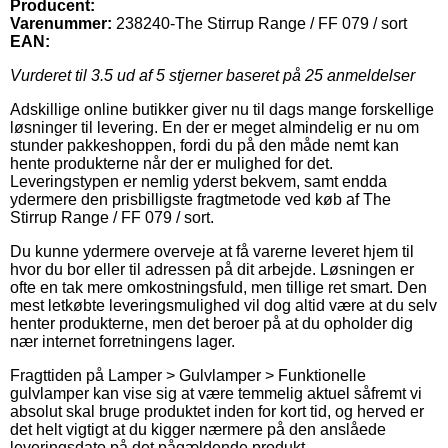
Producent:
Varenummer:
238240-The Stirrup Range / FF 079 / sort
EAN:
Vurderet til
3.5
ud af 5 stjerner baseret på
25
anmeldelser
Adskillige online butikker giver nu til dags mange forskellige
løsninger til levering. En der er meget almindelig er nu om
stunder pakkeshoppen, fordi du på den måde nemt kan
hente produkterne når der er mulighed for det.
Leveringstypen er nemlig yderst bekvem, samt endda
ydermere den prisbilligste fragtmetode ved køb af The
Stirrup Range / FF 079 / sort.
Du kunne ydermere overveje at få varerne leveret hjem til
hvor du bor eller til adressen på dit arbejde. Løsningen er
ofte en tak mere omkostningsfuld, men tillige ret smart. Den
mest letkøbte leveringsmulighed vil dog altid være at du selv
henter produkterne, men det beroer på at du opholder dig
nær internet forretningens lager.
Fragttiden på Lamper > Gulvlamper > Funktionelle
gulvlamper kan vise sig at være temmelig aktuel såfremt vi
absolut skal bruge produktet inden for kort tid, og herved er
det helt vigtigt at du kigger nærmere på den anslåede
leveringsdato på det pågældende produkt.