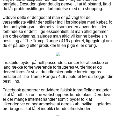
området. Desuden giver det dig genvej til at få bistand, ifald
du får problemstillinger i forbindelse med din shopping.
Udover dette er det godt at man er på vagt for de
væsentligste vilkår der spiller ind i forbindelse med købet, fx
den ombytningsret internet virksomheden anvender. I den
forbindelse er det tillige essesentielt, at man altid gemmer
sin ordrekvittering, således man altid vil kunne bevise sin
bestilling af The Trump Range / 419 / poleret, ligegyldigt om
du er på udkig efter produkter til en pige eller dreng.
Trustpilot byder på helt passende chancer for at beskue en
lang række forhenværende forbrugeres vurderinger og
derved foreslår vi, at du udforsker online forretningens
omtaler af The Trump Range / 419 / poleret før du lægger din
bestilling.
Facebook genererer endvidere faktisk fortræffelige metoder
til at få indblik i online webshoppens kundefokus. Derudover
er der mange internet handler som tilbyder folk at
tilkendegive en bedømmelse af deres køb, hvilket ligeledes
bør bruges til at få et indblik i kundetilfredsheden.