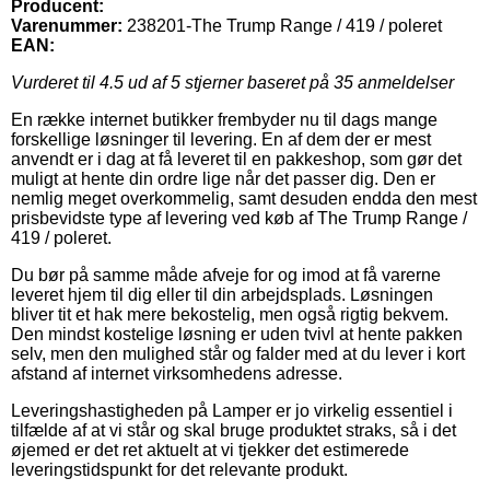
Producent:
Varenummer:
238201-The Trump Range / 419 / poleret
EAN:
Vurderet til
4.5
ud af 5 stjerner baseret på
35
anmeldelser
En række internet butikker frembyder nu til dags mange
forskellige løsninger til levering. En af dem der er mest
anvendt er i dag at få leveret til en pakkeshop, som gør det
muligt at hente din ordre lige når det passer dig. Den er
nemlig meget overkommelig, samt desuden endda den mest
prisbevidste type af levering ved køb af The Trump Range /
419 / poleret.
Du bør på samme måde afveje for og imod at få varerne
leveret hjem til dig eller til din arbejdsplads. Løsningen
bliver tit et hak mere bekostelig, men også rigtig bekvem.
Den mindst kostelige løsning er uden tvivl at hente pakken
selv, men den mulighed står og falder med at du lever i kort
afstand af internet virksomhedens adresse.
Leveringshastigheden på Lamper er jo virkelig essentiel i
tilfælde af at vi står og skal bruge produktet straks, så i det
øjemed er det ret aktuelt at vi tjekker det estimerede
leveringstidspunkt for det relevante produkt.