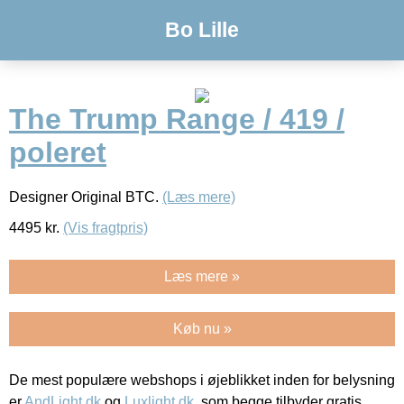
Bo Lille
The Trump Range / 419 /
poleret
Designer Original BTC.
(Læs mere)
4495
kr.
(Vis fragtpris)
Læs mere »
Køb nu »
De mest populære webshops i øjeblikket inden for belysning
er
AndLight.dk
og
Luxlight.dk
, som begge tilbyder gratis