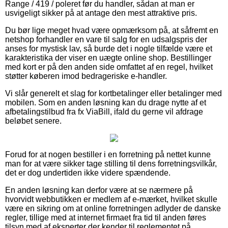
Range / 419 / poleret før du handler, sådan at man er
usvigeligt sikker på at antage den mest attraktive pris.
Du bør lige meget hvad være opmærksom på, at såfremt en
netshop forhandler en vare til salg for en udsalgspris der
anses for mystisk lav, så burde det i nogle tilfælde være et
karakteristika der viser en uægte online shop. Bestillinger
med kort er på den anden side omfattet af en regel, hvilket
støtter køberen imod bedrageriske e-handler.
Vi slår generelt et slag for kortbetalinger eller betalinger med
mobilen. Som en anden løsning kan du drage nytte af et
afbetalingstilbud fra fx ViaBill, ifald du gerne vil afdrage
beløbet senere.
Forud for at nogen bestiller i en forretning på nettet kunne
man for at være sikker tage stilling til dens forretningsvilkår,
det er dog undertiden ikke videre spændende.
En anden løsning kan derfor være at se nærmere på
hvorvidt webbutikken er medlem af e-mærket, hvilket skulle
være en sikring om at online forretningen adlyder de danske
regler, tillige med at internet firmaet fra tid til anden føres
tilsyn med af eksperter der kender til reglementet på