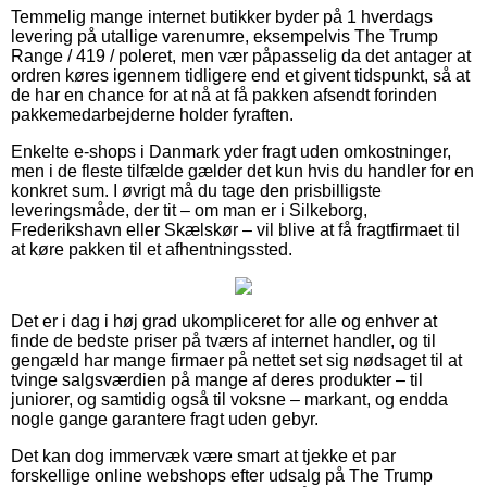
Temmelig mange internet butikker byder på 1 hverdags
levering på utallige varenumre, eksempelvis The Trump
Range / 419 / poleret, men vær påpasselig da det antager at
ordren køres igennem tidligere end et givent tidspunkt, så at
de har en chance for at nå at få pakken afsendt forinden
pakkemedarbejderne holder fyraften.
Enkelte e-shops i Danmark yder fragt uden omkostninger,
men i de fleste tilfælde gælder det kun hvis du handler for en
konkret sum. I øvrigt må du tage den prisbilligste
leveringsmåde, der tit – om man er i Silkeborg,
Frederikshavn eller Skælskør – vil blive at få fragtfirmaet til
at køre pakken til et afhentningssted.
Det er i dag i høj grad ukompliceret for alle og enhver at
finde de bedste priser på tværs af internet handler, og til
gengæld har mange firmaer på nettet set sig nødsaget til at
tvinge salgsværdien på mange af deres produkter – til
juniorer, og samtidig også til voksne – markant, og endda
nogle gange garantere fragt uden gebyr.
Det kan dog immervæk være smart at tjekke et par
forskellige online webshops efter udsalg på The Trump