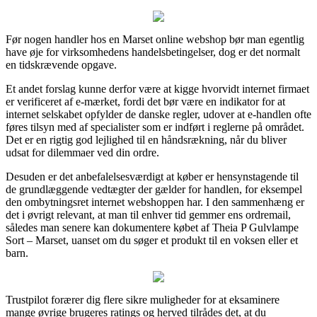
Før nogen handler hos en Marset online webshop bør man egentlig
have øje for virksomhedens handelsbetingelser, dog er det normalt
en tidskrævende opgave.
Et andet forslag kunne derfor være at kigge hvorvidt internet firmaet
er verificeret af e-mærket, fordi det bør være en indikator for at
internet selskabet opfylder de danske regler, udover at e-handlen ofte
føres tilsyn med af specialister som er indført i reglerne på området.
Det er en rigtig god lejlighed til en håndsrækning, når du bliver
udsat for dilemmaer ved din ordre.
Desuden er det anbefalelsesværdigt at køber er hensynstagende til
de grundlæggende vedtægter der gælder for handlen, for eksempel
den ombytningsret internet webshoppen har. I den sammenhæng er
det i øvrigt relevant, at man til enhver tid gemmer ens ordremail,
således man senere kan dokumentere købet af Theia P Gulvlampe
Sort – Marset, uanset om du søger et produkt til en voksen eller et
barn.
Trustpilot forærer dig flere sikre muligheder for at eksaminere
mange øvrige brugeres ratings og herved tilrådes det, at du