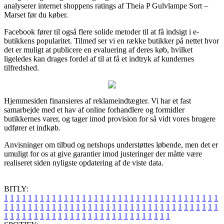
analyserer internet shoppens ratings af Theia P Gulvlampe Sort –
Marset før du køber.
Facebook fører til også flere solide metoder til at få indsigt i e-
butikkens popularitet. Tilmed ser vi en række butikker på nettet hvor
det er muligt at publicere en evaluering af deres køb, hvilket
ligeledes kan drages fordel af til at få et indtryk af kundernes
tilfredshed.
Hjemmesiden finansieres af reklameindtægter. Vi har et fast
samarbejde med et hav af online forhandlere og formidler
butikkernes varer, og tager imod provision for så vidt vores brugere
udfører et indkøb.
Anvisninger om tilbud og netshops understøttes løbende, men det er
umuligt for os at give garantier imod justeringer der måtte være
realiseret siden nyligste opdatering af de viste data.
BITLY:
1
1
1
1
1
1
1
1
1
1
1
1
1
1
1
1
1
1
1
1
1
1
1
1
1
1
1
1
1
1
1
1
1
1
1
1
1
1
1
1
1
1
1
1
1
1
1
1
1
1
1
1
1
1
1
1
1
1
1
1
1
1
1
1
1
1
1
1
1
1
1
1
1
1
1
1
1
1
1
1
1
1
1
1
1
1
1
1
1
1
1
1
1
1
1
1
1
1
1
1