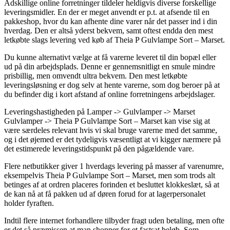
Adskillige online forretninger tildeler heldigvis diverse forskellige
leveringsmidler. En der er meget anvendt er p.t. at afsende til en
pakkeshop, hvor du kan afhente dine varer når det passer ind i din
hverdag. Den er altså yderst bekvem, samt oftest endda den mest
letkøbte slags levering ved køb af Theia P Gulvlampe Sort – Marset.
Du kunne alternativt vælge at få varerne leveret til din bopæl eller
ud på din arbejdsplads. Denne er gennemsnitligt en smule mindre
prisbillig, men omvendt ultra bekvem. Den mest letkøbte
leveringsløsning er dog selv at hente varerne, som dog beroer på at
du befinder dig i kort afstand af online forretningens arbejdslager.
Leveringshastigheden på Lamper -> Gulvlamper -> Marset
Gulvlamper -> Theia P Gulvlampe Sort – Marset kan vise sig at
være særdeles relevant hvis vi skal bruge varerne med det samme,
og i det øjemed er det tydeligvis væsentligt at vi kigger nærmere på
det estimerede leveringstidspunkt på den pågældende vare.
Flere netbutikker giver 1 hverdags levering på masser af varenumre,
eksempelvis Theia P Gulvlampe Sort – Marset, men som trods alt
betinges af at ordren placeres forinden et besluttet klokkeslæt, så at
de kan nå at få pakken ud af døren forud for at lagerpersonalet
holder fyraften.
Indtil flere internet forhandlere tilbyder fragt uden betaling, men ofte
er det så præmissen at man shopper for et fastsat beløb. Som