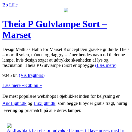
Bo Lille
Theia P Gulvlampe Sort –
Marset
DesignMathias Hahn for Marset KonceptDen græske gudinde Theia
– mor til solen, månen og daggry – låner hendes navn ud til denne
lampe, hvis design søger at udtrykke skønheden af lys og
fascination. Theia P Gulvlampe i Sort er opbygge
(Læs mere)
9045
kr.
(Vis fragtpris)
Læs mere »
Køb nu »
De mest populære webshops i øjeblikket inden for belysning er
AndLight.dk
og
Luxlight.dk
, som begge tilbyder gratis fragt, hurtig
levering og prismatch på alle deres lamper.
AndLight.dk har et stort udvalg af lamper til lave priser, med fri