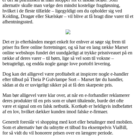
alternativ skulle man vælge den mindst kostelige fragtløsning,
hvilket i de fleste tilfælde – ligegyldigt om du opholder sig ved
Kolding, Dragør eller Skælskør – vil blive at få bragt dine varer til et
afhentningssted.
Det er jo efterhånden meget enkelt for enhver at søge sig frem til
priser fra flere online forretninger, og så har en lang række Marset
online webshops fundet det uundgåeligt at trykke prisniveauet på en
række af deres varer – til børn, lige så vel som til voksne –
betragteligt, og endda nogle gange love portofri levering.
Dog kan det alligevel være profitabelt at inspicere nogle e-handler
efter tilbud på Theia P Gulvlampe Sort – Marset før du handler,
sådan at du er usvigeligt sikker på at få den skarpeste pris.
Man bør alligevel være klar over, at når en e-forhandler reklamerer
deres produkter til en pris som er uhørt tiltalende, burde det ofte
være et signal om en falsk netbutik. Kortkøb er heldigvis indbefattet
af en lov, hvilket dækker kunden imod falske e-firmaer.
Generelt foreslår vi shopping med kort eller betalinger med mobilen.
Som et alternativ bør du udnytte et tilbud fra eksempelvis ViaBill,
for så vidt du vil honorere prisen over en længere periode.