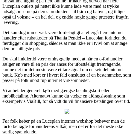
prissammenligning på flere online firmaer, og derved har flere
Luceplan outlets på nettet ikke kunne lade være med at trykke
udsalgspriserne på deres produkter – til børn og babyer, og tillige
også til voksne – en hel del, og endda nogle gange præstere fragtfri
levering.
Det kan dog immervæk være fordelagtigt at eftergå flere internet
handler efter rabatkoder på Titania Pendel – Luceplan forinden du
færdiggør din shopping, således at man ikke er i tvivl om at antage
den prisbilligste pris.
Du skal imidlertid være omhyggelig med, at når en e-forhandler
sælger en vare til en pris der anses for uforståeligt fremragende,
kunne det for det meste være et faresignal om en svindel internet
butik. Køb med kort er i hvert fald omsluttet af en bestemmelse, som
passer på folk imod fup internet virksomheder.
Vi anbefaler generelt køb med gængse betalingskort eller
mobilbetaling. Alternativt kunne du vælge en afdragsløsning som
eksempelvis ViaBill, for så vidt du vil finansiere betalingen over tid.
Før folk køber på en Luceplan internet webshop behøver man de
facto betragte forhandlerens vilkår, men det er for det meste ikke
særlig spændende.