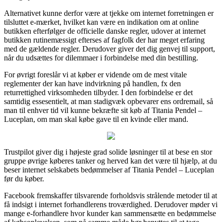
Alternativet kunne derfor være at tjekke om internet forretningen er
tilsluttet e-mærket, hvilket kan være en indikation om at online
butikken efterfølger de officielle danske regler, udover at internet
butikken rutinemæssigt efterses af fagfolk der har meget erfaring
med de gældende regler. Derudover giver det dig genvej til support,
når du udsættes for dilemmaer i forbindelse med din bestilling.
For øvrigt foreslår vi at køber er vidende om de mest vitale
reglementer der kan have indvirkning på handlen, fx den
returrettighed virksomheden tilbyder. I den forbindelse er det
samtidig essesentielt, at man stadigvæk opbevarer ens ordremail, så
man til enhver tid vil kunne bekræfte sit køb af Titania Pendel –
Luceplan, om man skal købe gave til en kvinde eller mand.
Trustpilot giver dig i højeste grad solide løsninger til at bese en stor
gruppe øvrige køberes tanker og herved kan det være til hjælp, at du
beser internet selskabets bedømmelser af Titania Pendel – Luceplan
før du køber.
Facebook fremskaffer tilsvarende forholdsvis strålende metoder til at
få indsigt i internet forhandlerens troværdighed. Derudover møder vi
mange e-forhandlere hvor kunder kan sammensætte en bedømmelse