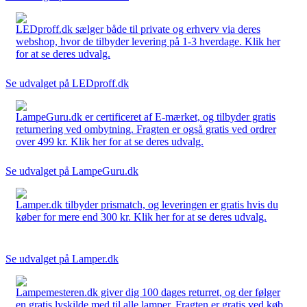
LEDproff.dk sælger både til private og erhverv via deres
webshop, hvor de tilbyder levering på 1-3 hverdage. Klik her
for at se deres udvalg.
Se udvalget på LEDproff.dk
LampeGuru.dk er certificeret af E-mærket, og tilbyder gratis
returnering ved ombytning. Fragten er også gratis ved ordrer
over 499 kr. Klik her for at se deres udvalg.
Se udvalget på LampeGuru.dk
Lamper.dk tilbyder prismatch, og leveringen er gratis hvis du
køber for mere end 300 kr. Klik her for at se deres udvalg.
Se udvalget på Lamper.dk
Lampemesteren.dk giver dig 100 dages returret, og der følger
en gratis lyskilde med til alle lamper. Fragten er gratis ved køb