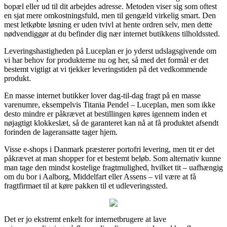
bopæl eller ud til dit arbejdes adresse. Metoden viser sig som oftest
en sjat mere omkostningsfuld, men til gengæld virkelig smart. Den
mest letkøbte løsning er uden tvivl at hente ordren selv, men dette
nødvendiggør at du befinder dig nær internet butikkens tilholdssted.
Leveringshastigheden på Luceplan er jo yderst udslagsgivende om
vi har behov for produkterne nu og her, så med det formål er det
bestemt vigtigt at vi tjekker leveringstiden på det vedkommende
produkt.
En masse internet butikker lover dag-til-dag fragt på en masse
varenumre, eksempelvis Titania Pendel – Luceplan, men som ikke
desto mindre er påkrævet at bestillingen køres igennem inden et
nøjagtigt klokkeslæt, så de garanteret kan nå at få produktet afsendt
forinden de lageransatte tager hjem.
Visse e-shops i Danmark præsterer portofri levering, men tit er det
påkrævet at man shopper for et bestemt beløb. Som alternativ kunne
man tage den mindst kostelige fragtmulighed, hvilket tit – uafhængig
om du bor i Aalborg, Middelfart eller Assens – vil være at få
fragtfirmaet til at køre pakken til et udleveringssted.
Det er jo ekstremt enkelt for internetbrugere at lave