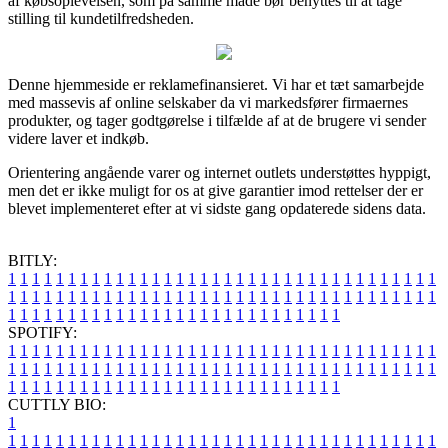
af købsoplevelsen, som på samme måde bør benyttes til at tage
stilling til kundetilfredsheden.
Denne hjemmeside er reklamefinansieret. Vi har et tæt samarbejde
med massevis af online selskaber da vi markedsfører firmaernes
produkter, og tager godtgørelse i tilfælde af at de brugere vi sender
videre laver et indkøb.
Orientering angående varer og internet outlets understøttes hyppigt,
men det er ikke muligt for os at give garantier imod rettelser der er
blevet implementeret efter at vi sidste gang opdaterede sidens data.
BITLY:
1
1
1
1
1
1
1
1
1
1
1
1
1
1
1
1
1
1
1
1
1
1
1
1
1
1
1
1
1
1
1
1
1
1
1
1
1
1
1
1
1
1
1
1
1
1
1
1
1
1
1
1
1
1
1
1
1
1
1
1
1
1
1
1
1
1
1
1
1
1
1
1
1
1
1
1
1
1
1
1
1
1
1
1
1
1
1
1
1
1
1
1
1
1
1
1
1
1
1
1
SPOTIFY:
1
1
1
1
1
1
1
1
1
1
1
1
1
1
1
1
1
1
1
1
1
1
1
1
1
1
1
1
1
1
1
1
1
1
1
1
1
1
1
1
1
1
1
1
1
1
1
1
1
1
1
1
1
1
1
1
1
1
1
1
1
1
1
1
1
1
1
1
1
1
1
1
1
1
1
1
1
1
1
1
1
1
1
1
1
1
1
1
1
1
1
1
1
1
1
1
1
1
1
1
CUTTLY BIO:
1
1
1
1
1
1
1
1
1
1
1
1
1
1
1
1
1
1
1
1
1
1
1
1
1
1
1
1
1
1
1
1
1
1
1
1
1