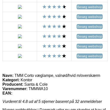
Besøg webshop
Besøg webshop
Besøg webshop
Besøg webshop
Besøg webshop
Besøg webshop
Navn:
TMM Corto væglampe, valnød/hvid m/overskærm
Kategori:
Kontor
Producent:
Santa & Cole
Varenummer:
TMMWA10
EAN:
Vurderet til
4.8
ud af 5 stjerner baseret på
32
anmeldelser
Mange webbutikker i Danmark yder nu om stunder et hav af