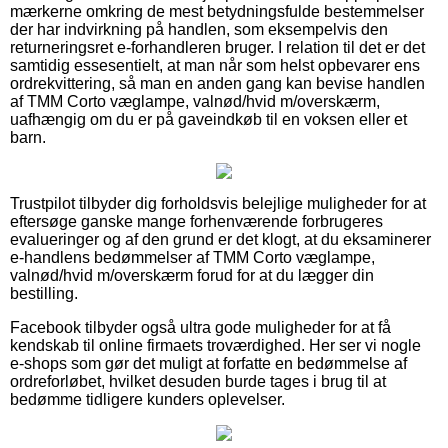
mærkerne omkring de mest betydningsfulde bestemmelser
der har indvirkning på handlen, som eksempelvis den
returneringsret e-forhandleren bruger. I relation til det er det
samtidig essesentielt, at man når som helst opbevarer ens
ordrekvittering, så man en anden gang kan bevise handlen
af TMM Corto væglampe, valnød/hvid m/overskærm,
uafhængig om du er på gaveindkøb til en voksen eller et
barn.
Trustpilot tilbyder dig forholdsvis belejlige muligheder for at
eftersøge ganske mange forhenværende forbrugeres
evalueringer og af den grund er det klogt, at du eksaminerer
e-handlens bedømmelser af TMM Corto væglampe,
valnød/hvid m/overskærm forud for at du lægger din
bestilling.
Facebook tilbyder også ultra gode muligheder for at få
kendskab til online firmaets troværdighed. Her ser vi nogle
e-shops som gør det muligt at forfatte en bedømmelse af
ordreforløbet, hvilket desuden burde tages i brug til at
bedømme tidligere kunders oplevelser.