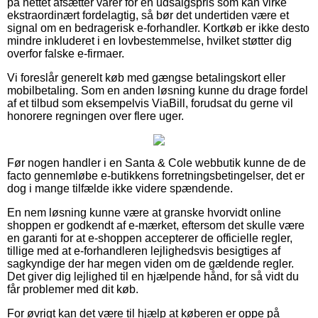
på nettet afsætter varer for en udsalgspris som kan virke
ekstraordinært fordelagtig, så bør det undertiden være et
signal om en bedragerisk e-forhandler. Kortkøb er ikke desto
mindre inkluderet i en lovbestemmelse, hvilket støtter dig
overfor falske e-firmaer.
Vi foreslår generelt køb med gængse betalingskort eller
mobilbetaling. Som en anden løsning kunne du drage fordel
af et tilbud som eksempelvis ViaBill, forudsat du gerne vil
honorere regningen over flere uger.
Før nogen handler i en Santa & Cole webbutik kunne de de
facto gennemløbe e-butikkens forretningsbetingelser, det er
dog i mange tilfælde ikke videre spændende.
En nem løsning kunne være at granske hvorvidt online
shoppen er godkendt af e-mærket, eftersom det skulle være
en garanti for at e-shoppen accepterer de officielle regler,
tillige med at e-forhandleren lejlighedsvis besigtiges af
sagkyndige der har megen viden om de gældende regler.
Det giver dig lejlighed til en hjælpende hånd, for så vidt du
får problemer med dit køb.
For øvrigt kan det være til hjælp at køberen er oppe på