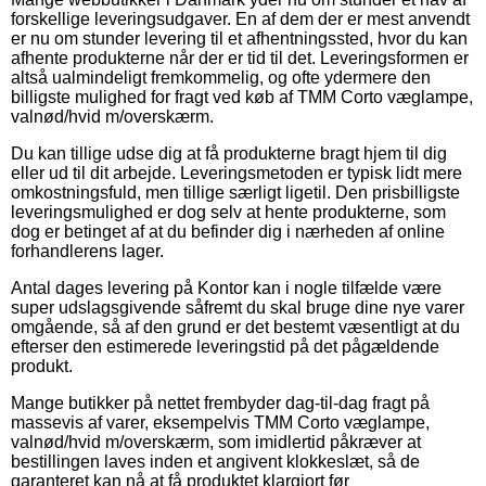
forskellige leveringsudgaver. En af dem der er mest anvendt
er nu om stunder levering til et afhentningssted, hvor du kan
afhente produkterne når der er tid til det. Leveringsformen er
altså ualmindeligt fremkommelig, og ofte ydermere den
billigste mulighed for fragt ved køb af TMM Corto væglampe,
valnød/hvid m/overskærm.
Du kan tillige udse dig at få produkterne bragt hjem til dig
eller ud til dit arbejde. Leveringsmetoden er typisk lidt mere
omkostningsfuld, men tillige særligt ligetil. Den prisbilligste
leveringsmulighed er dog selv at hente produkterne, som
dog er betinget af at du befinder dig i nærheden af online
forhandlerens lager.
Antal dages levering på Kontor kan i nogle tilfælde være
super udslagsgivende såfremt du skal bruge dine nye varer
omgående, så af den grund er det bestemt væsentligt at du
efterser den estimerede leveringstid på det pågældende
produkt.
Mange butikker på nettet frembyder dag-til-dag fragt på
massevis af varer, eksempelvis TMM Corto væglampe,
valnød/hvid m/overskærm, som imidlertid påkræver at
bestillingen laves inden et angivent klokkeslæt, så de
garanteret kan nå at få produktet klargjort før