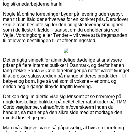
logistikmedarbejderne har fri.
Nogle få online forretninger byder på levering uden gebyr,
men tit kun ifald der erhverves for en konkret pris. Derudover
skulle man beslutte sig for den billigste leveringsmulighed,
som i de fleste tilfælde – uanset om du opholder sig ved
Vejle, Vordingborg eller Tønder – vil være at få fragtmanden
til at levere bestillingen til et afhentningssted.
Det er rigtig simpelt for almindelige dødelige at analysere
priser på flere internet butikker i Danmark, og derfor har en
lang række Santa & Cole forretninger på nettet været tvunget
til at presse salgsværdien på mange af deres produkter – til
babyer og børn, lige så vel som til voksne – enormt, og
endda nogle gange tilbyde fragtfri levering.
Det kan dog imidlertid vise sig lønsomt at se nærmere på
nogle forskellige butikker på nettet efter rabatkoder på TMM
Corto væglampe, valnød/hvid m/overskærm inden du
handler, så man er på den sikre side med at modtage den
mindst kostelige pris.
Man må alligevel være så påpasselig, at hvis en forretning