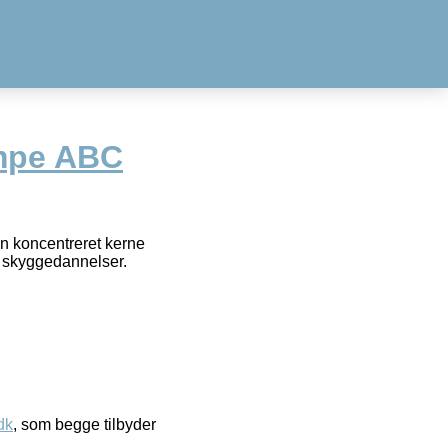
ampe ABC
en koncentreret kerne
ge skyggedannelser.
dk
, som begge tilbyder