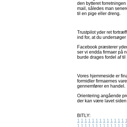
den bytteret forretningen
mail, således man senere
til en pige eller dreng.
Trustpilot yder ret fortræ
ind for, at du undersøger
Facebook præsterer yderm
ser vi endda firmaer på 
burde drages fordel af ti
Vores hjemmeside er fina
formidler firmaernes var
gennemfører en handel.
Orientering angående pro
der kan være lavet siden 
BITLY:
1
1
1
1
1
1
1
1
1
1
1
1
1
1
1
1
1
1
1
1
1
1
1
1
1
1