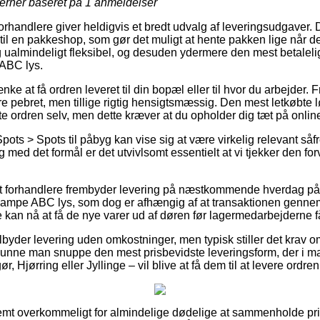
jerner baseret på
1
anmeldelser
forhandlere giver heldigvis et bredt udvalg af leveringsudgaver.
n til en pakkeshop, som gør det muligt at hente pakken lige når de
 ualmindeligt fleksibel, og desuden ydermere den mest betalel
 ABC lys.
e at få ordren leveret til din bopæl eller til hvor du arbejder. 
e pebret, men tillige rigtig hensigtsmæssig. Den mest letkøbte 
e ordren selv, men dette kræver at du opholder dig tæt på onl
ots > Spots til påbyg kan vise sig at være virkelig relevant såfr
og med det formål er det utvivlsomt essentielt at vi tjekker den f
.
t forhandlere frembyder levering på næstkommende hverdag på
lampe ABC lys, som dog er afhængig af at transaktionen gennemf
 kan nå at få de nye varer ud af døren før lagermedarbejderne får
byder levering uden omkostninger, men typisk stiller det krav o
t kunne man snuppe den mest prisbevidste leveringsform, der i m
, Hjørring eller Jyllinge – vil blive at få dem til at levere ordren
emt overkommeligt for almindelige dødelige at sammenholde pris