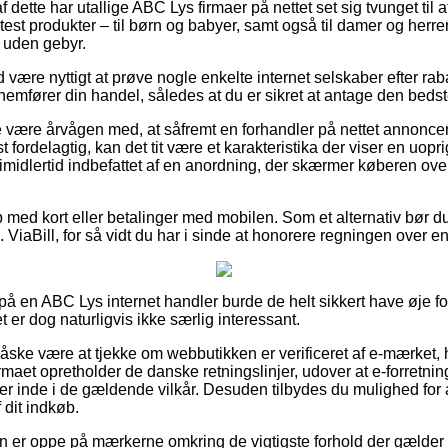
dette har utallige ABC Lys firmaer på nettet set sig tvunget til
 test produkter – til børn og babyer, samt også til damer og herr
t uden gebyr.
id være nyttigt at prøve nogle enkelte internet selskaber efter ra
emfører din handel, således at du er sikret at antage den bedste
være årvågen med, at såfremt en forhandler på nettet annoncerer
 fordelagtig, kan det tit være et karakteristika der viser en uop
imidlertid indbefattet af en anordning, der skærmer køberen over
 med kort eller betalinger med mobilen. Som et alternativ bør du
s. ViaBill, for så vidt du har i sinde at honorere regningen over e
er på en ABC Lys internet handler burde de helt sikkert have øje f
t er dog naturligvis ikke særlig interessant.
ske være at tjekke om webbutikken er verificeret af e-mærket, h
irmaet opretholder de danske retningslinjer, udover at e-forretni
 er inde i de gældende vilkår. Desuden tilbydes du mulighed for a
 dit indkøb.
man er oppe på mærkerne omkring de vigtigste forhold der gælder 