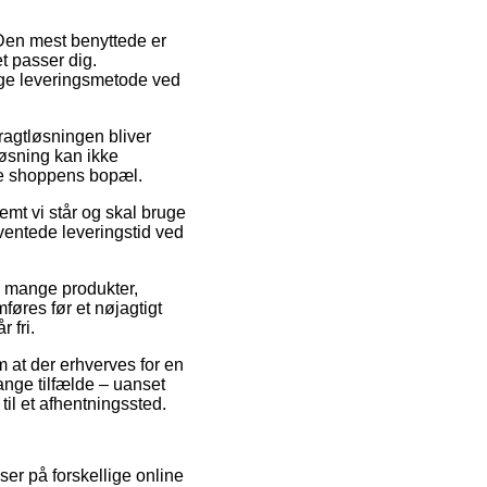
 Den mest benyttede er
t passer dig.
ige leveringsmetode ved
Fragtløsningen bliver
løsning kan ikke
ine shoppens bopæl.
emt vi står og skal bruge
orventede leveringstid ved
 mange produkter,
øres før et nøjagtigt
 fri.
m at der erhverves for en
ange tilfælde – uanset
 til et afhentningssted.
er på forskellige online