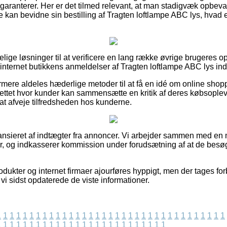
 garanterer. Her er det tilmed relevant, at man stadigvæk opbevar
 kan bevidne sin bestilling af Tragten loftlampe ABC lys, hvad 
ffelige løsninger til at verificere en lang række øvrige brugeres o
 internet butikkens anmeldelser af Tragten loftlampe ABC lys in
ere aldeles hæderlige metoder til at få en idé om online shopp
nettet hvor kunder kan sammensætte en kritik af deres købsoplev
l at afveje tilfredsheden hos kunderne.
nsieret af indtægter fra annoncer. Vi arbejder sammen med en 
er, og indkasserer kommission under forudsætning af at de besø
dukter og internet firmaer ajourføres hyppigt, men der tages for
vi sidst opdaterede de viste informationer.
1
1
1
1
1
1
1
1
1
1
1
1
1
1
1
1
1
1
1
1
1
1
1
1
1
1
1
1
1
1
1
1
1
1
1
1
1
1
1
1
1
1
1
1
1
1
1
1
1
1
1
1
1
1
1
1
1
1
1
1
1