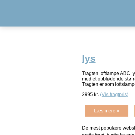
lys
Tragten loftlampe ABC lys
med et opblødende større 
Tragten er som loftslamp
2995
kr.
(Vis fragtpris)
Læs mere »
De mest populære websho