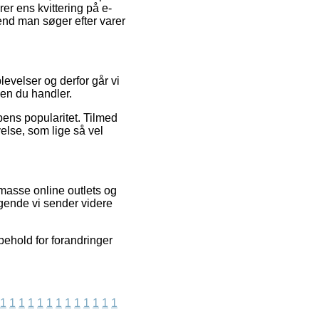
er ens kvittering på e-
end man søger efter varer
plevelser og derfor går vi
den du handler.
ens popularitet. Tilmed
else, som lige så vel
masse online outlets og
gende vi sender videre
behold for forandringer
1
1
1
1
1
1
1
1
1
1
1
1
1