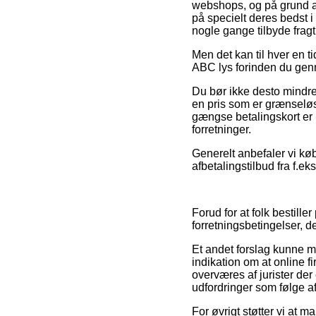
webshops, og på grund af 
på specielt deres bedst i
nogle gange tilbyde frag
Men det kan til hver en t
ABC lys forinden du genn
Du bør ikke desto mindre 
en pris som er grænseløst
gængse betalingskort er 
forretninger.
Generelt anbefaler vi køb
afbetalingstilbud fra f.ek
Forud for at folk bestill
forretningsbetingelser, de
Et andet forslag kunne må
indikation om at online f
overværes af jurister der
udfordringer som følge af
For øvrigt støtter vi at 