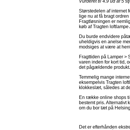
Vurderet til
4.9
ud af 5 st
Størstedelen af internet 
lige nu at få bragt ordre
Fragtløsningen er nemlig
køb af Tragten loftlampe
Du burde endvidere påtænk
uheldigvis en anelse mer
modsiges at være at hent
Fragttiden på Lamper > Sp
varen inden for kort tid, 
det pågældende produkt
Temmelig mange interne
eksempelvis Tragten loft
klokkeslæt, således at de
En række online shops til
bestemt pris. Alternativ
om du bor tæt på Helsingør
Det er efterhånden ekstr