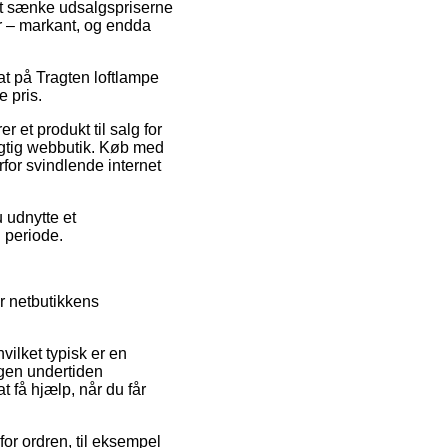
 at sænke udsalgspriserne
er – markant, og endda
bat på Tragten loftlampe
 pris.
 et produkt til salg for
rigtig webbutik. Køb med
for svindlende internet
 udnytte et
n periode.
or netbutikkens
vilket typisk er en
ngen undertiden
t få hjælp, når du får
for ordren, til eksempel