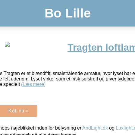
Bo Lille
Tragten loftl
 Tragten er et blændfrit, smalstrålende armatur, hvor lyset har 
felt udenom. Lyset virker som et frisk solstrejf og giver tydeli
e specielt
(Læs mere)
Køb nu »
ps i øjeblikket inden for belysning er
AndLight.dk
og
Luxlight.