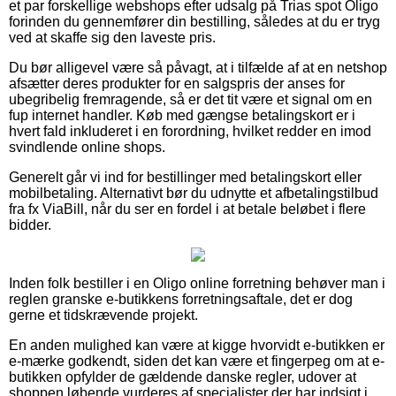
et par forskellige webshops efter udsalg på Trias spot Oligo
forinden du gennemfører din bestilling, således at du er tryg
ved at skaffe sig den laveste pris.
Du bør alligevel være så påvagt, at i tilfælde af at en netshop
afsætter deres produkter for en salgspris der anses for
ubegribelig fremragende, så er det tit være et signal om en
fup internet handler. Køb med gængse betalingskort er i
hvert fald inkluderet i en forordning, hvilket redder en imod
svindlende online shops.
Generelt går vi ind for bestillinger med betalingskort eller
mobilbetaling. Alternativt bør du udnytte et afbetalingstilbud
fra fx ViaBill, når du ser en fordel i at betale beløbet i flere
bidder.
Inden folk bestiller i en Oligo online forretning behøver man i
reglen granske e-butikkens forretningsaftale, det er dog
gerne et tidskrævende projekt.
En anden mulighed kan være at kigge hvorvidt e-butikken er
e-mærke godkendt, siden det kan være et fingerpeg om at e-
butikken opfylder de gældende danske regler, udover at
shoppen løbende vurderes af specialister der har indsigt i