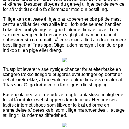
vilkårene. Desuden tilbydes du genvej til hjælpende service,
for så vidt du skulle få dilemmaer med din bestilling.
Tillige kan det være til hjælp at køberen er obs på de mest
centrale vilkår der kan spille ind i forbindelse med handlen,
f.eks. den ombytningsrettighed internet firmaet lover. I den
sammenhæng er det desuden vigtigt, at man permanent
opbevarer sin ordremail, således man altid kan dokumentere
bestillingen af Trias spot Oligo, uden hensyn til om du er på
indkøb til en pige eller dreng.
Trustpilot leverer visse nyttige chancer for at efterforske en
længere række tidligere brugeres evalueringer og derfor er
det at foretrække, at du evaluerer online firmaets omtaler af
Trias spot Oligo forinden du færdiggør din shopping.
Facebook medfører derudover nogle fantastiske muligheder
for at få indblik i webshoppens kundefokus. Herinde ses
faktisk internet shops som tilbyder folk at udforme en
anmeldelse af deres køb, som tillige må anvendes til at tage
stilling til kundernes tilfredshed.