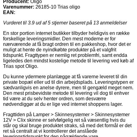
Producent:
Oligo
Varenummer:
26185-10 Trias oligo
EAN:
Vurderet til
3.9
ud af 5 stjerner baseret på
13
anmeldelser
En stor portion internet butikker tilbyder heldigvis en række
forskellige leveringsmidler. Den mest moderne er for
nærværende at få bragt ordren til en pakkeshop, hvor det er
muligt at hente de nyindkøbte produkter på et valgfrit
tidspunkt. Fragttypen er nemlig ret problemfri, samt endda
ligeledes den mindst kostelige metode til levering ved køb af
Trias spot Oligo.
Du kunne ydermere planlægge at få varerne leveret til din
private bopæl eller ud til din arbejdsplads. Leveringstypen er
sædvanligvis en anelse dyrere, men til gengæld meget nem.
Den mest prisbevidste metode til levering vil dog til enhver
tid være at du selv henter ordren, som desværre
nødvendiggør at du er lige ved internet shoppens lager.
Fragttiden på Lamper > Skinnesystemer > Skinnesystemer
12V > Clix skinne er selvfølgelig ret så væsentlig hvis du
står og skal bruge produktet straks, så med det formål er det
ret så centralt at vi kontrollerer det anslåede
leveringstidspunkt for den pågældende vare.