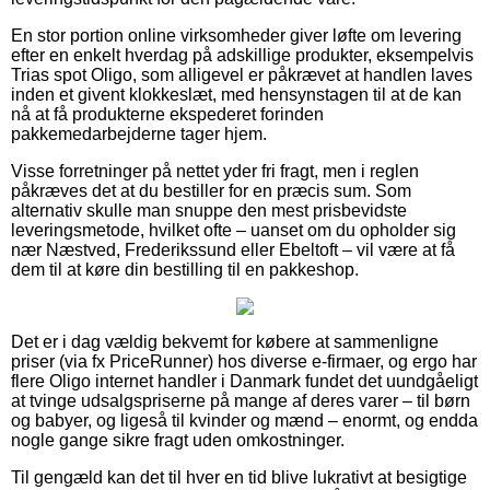
En stor portion online virksomheder giver løfte om levering
efter en enkelt hverdag på adskillige produkter, eksempelvis
Trias spot Oligo, som alligevel er påkrævet at handlen laves
inden et givent klokkeslæt, med hensynstagen til at de kan
nå at få produkterne ekspederet forinden
pakkemedarbejderne tager hjem.
Visse forretninger på nettet yder fri fragt, men i reglen
påkræves det at du bestiller for en præcis sum. Som
alternativ skulle man snuppe den mest prisbevidste
leveringsmetode, hvilket ofte – uanset om du opholder sig
nær Næstved, Frederikssund eller Ebeltoft – vil være at få
dem til at køre din bestilling til en pakkeshop.
Det er i dag vældig bekvemt for købere at sammenligne
priser (via fx PriceRunner) hos diverse e-firmaer, og ergo har
flere Oligo internet handler i Danmark fundet det uundgåeligt
at tvinge udsalgspriserne på mange af deres varer – til børn
og babyer, og ligeså til kvinder og mænd – enormt, og endda
nogle gange sikre fragt uden omkostninger.
Til gengæld kan det til hver en tid blive lukrativt at besigtige