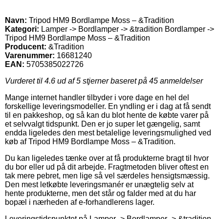
Navn:
Tripod HM9 Bordlampe Moss – &Tradition
Kategori:
Lamper -> Bordlamper -> &tradition Bordlamper ->
Tripod HM9 Bordlampe Moss – &Tradition
Producent:
&Tradition
Varenummer:
16681240
EAN:
5705385022726
Vurderet til
4.6
ud af 5 stjerner baseret på
45
anmeldelser
Mange internet handler tilbyder i vore dage en hel del
forskellige leveringsmodeller. En yndling er i dag at få sendt
til en pakkeshop, og så kan du blot hente de købte varer på
et selvvalgt tidspunkt. Den er jo super let gængelig, samt
endda ligeledes den mest betalelige leveringsmulighed ved
køb af Tripod HM9 Bordlampe Moss – &Tradition.
Du kan ligeledes tænke over at få produkterne bragt til hvor
du bor eller ud på dit arbejde. Fragtmetoden bliver oftest en
tak mere pebret, men lige så vel særdeles hensigtsmæssig.
Den mest letkøbte leveringsmanér er unægtelig selv at
hente produkterne, men det står og falder med at du har
bopæl i nærheden af e-forhandlerens lager.
Leveringstidspunktet på Lamper -> Bordlamper -> &tradition