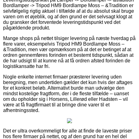
Bordlamper -> Tripod HM9 Bordlampe Moss – &Tradition er
selvfølgelig rigtig aktuel i tilfælde af at du absolut skal bruge
varen om et øjeblik, og af den grund er det selvsagt klogt at
du gransker det forventede leveringstidspunkt ved det
pågældende produkt.
Mange shops på nettet tilsiger levering på næste hverdag på
flere varer, eksempelvis Tripod HM9 Bordlampe Moss –
&Tradition, men vær opmærksom på at det er betinget af at
ordren gennemføres forinden et bestemt tidspunkt, sådan at
de har udsigt til at kunne nå at få ordren afsted forinden de
logistikansatte har fri.
Nogle enkelte internet firmaer præsterer levering uden
beregning, men undertiden gælder det kun hvis der aftages
for et konkret beløb. Alternativt burde man udvælge den
mindst kostelige fragtform, der i de fleste tilfælde – uanset
om du opholder sig i Horsens, Lillerød eller Hadsten – vil
være at få fragtfirmaet til at bringe dine varer til et
afhentningssted.
Det er ultra overkommeligt for alle at finde de laveste priser
hos flere firmaer på nettet, og af den grund har en hel del