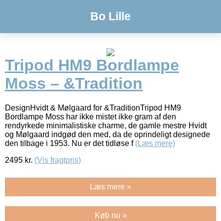
Bo Lille
Tripod HM9 Bordlampe
Moss – &Tradition
DesignHvidt & Mølgaard for &TraditionTripod HM9
Bordlampe Moss har ikke mistet ikke gram af den
rendyrkede minimalistiske charme, de gamle mestre Hvidt
og Mølgaard indgød den med, da de oprindeligt designede
den tilbage i 1953. Nu er det tidløse f
(Læs mere)
2495
kr.
(Vis fragtpris)
Læs mere »
Køb nu »