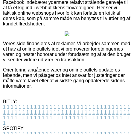
Facebook indebærer ydermere relativt strålende genveje til
at få et kig ind i webbutikkens troværdighed. Her ser vi
faktisk online webshops hvor folk kan forfatte en kritik af
deres køb, som på samme måde må benyttes til vurdering af
kundetilfredsheden.
Vores side finansieres af reklamer. Vi arbejder sammen med
et hav af online outlets idet vi promoverer forretningernes
varer, og høster honorar under forudsætning af at den bruger
vi sender videre udfører en transaktion.
Orientering angående varer og online outlets opdateres
løbende, men vi påtager os intet ansvar for justeringer der
måtte være lavet efter at vi sidste gang opdaterede sidens
informationer.
BITLY:
1
1
1
1
1
1
1
1
1
1
1
1
1
1
1
1
1
1
1
1
1
1
1
1
1
1
1
1
1
1
1
1
1
1
1
1
1
1
1
1
1
1
1
1
1
1
1
1
1
1
1
1
1
1
1
1
1
1
1
1
1
1
1
1
1
1
1
1
1
1
1
1
1
1
1
1
1
1
1
1
1
1
1
1
1
1
1
1
1
1
1
1
1
1
1
1
1
1
1
1
SPOTIFY:
1
1
1
1
1
1
1
1
1
1
1
1
1
1
1
1
1
1
1
1
1
1
1
1
1
1
1
1
1
1
1
1
1