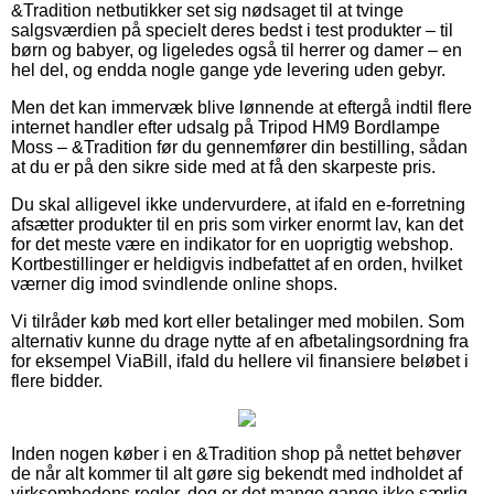
&Tradition netbutikker set sig nødsaget til at tvinge
salgsværdien på specielt deres bedst i test produkter – til
børn og babyer, og ligeledes også til herrer og damer – en
hel del, og endda nogle gange yde levering uden gebyr.
Men det kan immervæk blive lønnende at eftergå indtil flere
internet handler efter udsalg på Tripod HM9 Bordlampe
Moss – &Tradition før du gennemfører din bestilling, sådan
at du er på den sikre side med at få den skarpeste pris.
Du skal alligevel ikke undervurdere, at ifald en e-forretning
afsætter produkter til en pris som virker enormt lav, kan det
for det meste være en indikator for en uoprigtig webshop.
Kortbestillinger er heldigvis indbefattet af en orden, hvilket
værner dig imod svindlende online shops.
Vi tilråder køb med kort eller betalinger med mobilen. Som
alternativ kunne du drage nytte af en afbetalingsordning fra
for eksempel ViaBill, ifald du hellere vil finansiere beløbet i
flere bidder.
Inden nogen køber i en &Tradition shop på nettet behøver
de når alt kommer til alt gøre sig bekendt med indholdet af
virksomhedens regler, dog er det mange gange ikke særlig