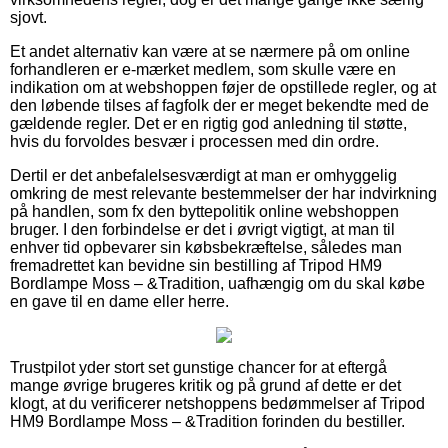
sjovt.
Et andet alternativ kan være at se nærmere på om online
forhandleren er e-mærket medlem, som skulle være en
indikation om at webshoppen føjer de opstillede regler, og at
den løbende tilses af fagfolk der er meget bekendte med de
gældende regler. Det er en rigtig god anledning til støtte,
hvis du forvoldes besvær i processen med din ordre.
Dertil er det anbefalelsesværdigt at man er omhyggelig
omkring de mest relevante bestemmelser der har indvirkning
på handlen, som fx den byttepolitik online webshoppen
bruger. I den forbindelse er det i øvrigt vigtigt, at man til
enhver tid opbevarer sin købsbekræftelse, således man
fremadrettet kan bevidne sin bestilling af Tripod HM9
Bordlampe Moss – &Tradition, uafhængig om du skal købe
en gave til en dame eller herre.
Trustpilot yder stort set gunstige chancer for at eftergå
mange øvrige brugeres kritik og på grund af dette er det
klogt, at du verificerer netshoppens bedømmelser af Tripod
HM9 Bordlampe Moss – &Tradition forinden du bestiller.