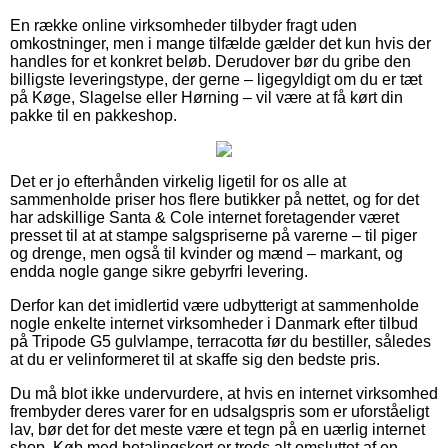
En række online virksomheder tilbyder fragt uden
omkostninger, men i mange tilfælde gælder det kun hvis der
handles for et konkret beløb. Derudover bør du gribe den
billigste leveringstype, der gerne – ligegyldigt om du er tæt
på Køge, Slagelse eller Hørning – vil være at få kørt din
pakke til en pakkeshop.
Det er jo efterhånden virkelig ligetil for os alle at
sammenholde priser hos flere butikker på nettet, og for det
har adskillige Santa & Cole internet foretagender været
presset til at at stampe salgspriserne på varerne – til piger
og drenge, men også til kvinder og mænd – markant, og
endda nogle gange sikre gebyrfri levering.
Derfor kan det imidlertid være udbytterigt at sammenholde
nogle enkelte internet virksomheder i Danmark efter tilbud
på Tripode G5 gulvlampe, terracotta før du bestiller, således
at du er velinformeret til at skaffe sig den bedste pris.
Du må blot ikke undervurdere, at hvis en internet virksomhed
frembyder deres varer for en udsalgspris som er uforståeligt
lav, bør det for det meste være et tegn på en uærlig internet
shop. Køb med betalingskort er trods alt omsluttet af en