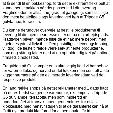
at få sendt til en pakkeshop, fordi det er ekstremt fleksibelt at
kunne hente pakken når det passer ind i din hverdag.
Fragtmetoden er altså i høj grad let gængelig, samt tit tillige
den mest betalelige slags levering ved køb af Tripode G5
gulvlampe, terracotta.
Du kunne derudover overveje at bestille produkterne til
levering til din hjemmeadresse eller ud på din arbejdsplads.
Fragttypen bliver i mange tilfælde et hak mere pebret, men
ligeledes yderst fleksibel. Den prisbilligste leveringsløsning
vil dog i de fleste tilfælde være selv at hente produkterne,
som dog står og falder med at du opholder dig tæt på online
firmaets tilholdssted.
Fragttiden på Gulvlamper er jo ultra vigtig ifald vi har behov
for varerne fluks, og herved er det fuldkommen centralt at du
kigger nærmere på den estimerede leveringsdato ved det
respektive produkt.
En lang række shops på nettet reklamerer med 1 dags fragt
på deres bedst sælgende varenumre, eksempelvis Tripode
G5 gulvlampe, terracotta, men som imidlertid er
underforstået at transaktionen gennemføres før et fast
klokkeslæt, med hensynstagen til at de garanteret kan nå at
få dit nye produkt klar forud for at personalet får fri.