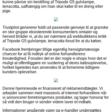
kunne påvise sin bestilling af Tripode G5 gulvlampe,
terracotta, uafhængig om man skal købe til en dreng eller
pige.
Trustpilot genererer fuldt ud passende genveje til at granske
en stor gruppe eksisterende konsumenters omtaler og
herved tilråder vi, at du ser nærmere på webbutikkens kritik
af Tripode G5 gulvlampe, terracotta forud for at du køber.
Facebook frembringer tillige egentlig hensigtsmæssige
chancer for at få indtryk af online forhandlerens
troværdighed. Foruden det er der nogle e-shops hvor det er
muligt at offentliggøre en vurdering af deres købsoplevelse,
hvilket ligeledes kan anvendes til at fornemme tidligere
kunders oplevelser.
Denne hjemmeside er finansieret af reklameindtægter. Vi
arbejder sammen med massevis af internet forhandlere når
vi annoncerer forretningernes produkter, og tager honorar for
så vidt den bruger vi sender videre laver et indkøb.
Informationer angående varer og e-handler understøttes