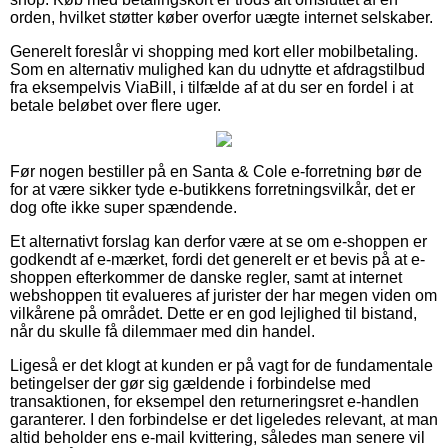
orden, hvilket støtter køber overfor uægte internet selskaber.
Generelt foreslår vi shopping med kort eller mobilbetaling.
Som en alternativ mulighed kan du udnytte et afdragstilbud
fra eksempelvis ViaBill, i tilfælde af at du ser en fordel i at
betale beløbet over flere uger.
Før nogen bestiller på en Santa & Cole e-forretning bør de
for at være sikker tyde e-butikkens forretningsvilkår, det er
dog ofte ikke super spændende.
Et alternativt forslag kan derfor være at se om e-shoppen er
godkendt af e-mærket, fordi det generelt er et bevis på at e-
shoppen efterkommer de danske regler, samt at internet
webshoppen tit evalueres af jurister der har megen viden om
vilkårene på området. Dette er en god lejlighed til bistand,
når du skulle få dilemmaer med din handel.
Ligeså er det klogt at kunden er på vagt for de fundamentale
betingelser der gør sig gældende i forbindelse med
transaktionen, for eksempel den returneringsret e-handlen
garanterer. I den forbindelse er det ligeledes relevant, at man
altid beholder ens e-mail kvittering, således man senere vil