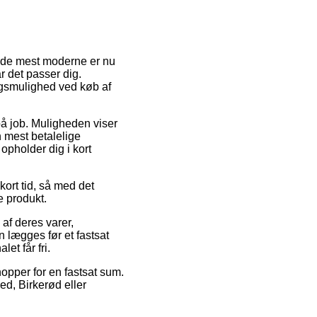
af de mest moderne er nu
år det passer dig.
ngsmulighed ved køb af
r på job. Muligheden viser
 mest betalelige
opholder dig i kort
kort tid, så med det
e produkt.
 af deres varer,
 lægges før et fastsat
et får fri.
opper for en fastsat sum.
ed, Birkerød eller