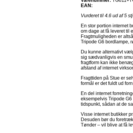
Varenummer:
TG611+T
EAN:
Vurderet til
4.6
ud af 5 st
En stor portion internet 
om dage at få leveret til 
Fragtmuligheden er altså
Tripode G6 bordlampe, r
Du kunne alternativt vælge
sig sædvanligvis en smu
fragtform kan ikke benægt
afstand af internet virk
Fragttiden på Stue er sel
formål er det fuldt ud for
En del internet forretnin
eksempelvis Tripode G6 b
tidspunkt, sådan at de sa
Visse internet butikker p
Desuden bør du foretrækk
Tønder – vil blive at få l