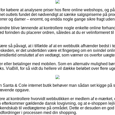
et for købere at analysere priser hos flere online webshops, og på
net outlets fundet det nødvendigt at sænke salgspriserne på prod
 herrer og damer – enormt, og endda nogle gange sikre fragt ude
indre blive lønnende at kontrollere nogle enkelte online forhand
 forinden du placerer ordren, således at du er velinformeret til 
e så påvagt, at i tilfælde af at en webbutik afhænder bedst i test
eskeden, er det undertiden være et fingerpeg om en svindel onl
midlertid omsluttet af en vedtægt, som værner os overfor uægte o
ger eller betalinger med mobilen. Som en alternativ mulighed bø
ks. ViaBill, for så vidt du hellere vil dække beløbet over flere uge
n Santa & Cole internet butik behøver man sådan set kigge på 
krævende opgave.
e at kontrollere hvorvidt webbutikken er medlem af e-mærket, e
efterkommer gældende dansk lovgivning, og at e-shoppen lejlig
kendskab til vedtægterne på området. Dette er desuden en god gen
udfordringer i processen med din shopping.