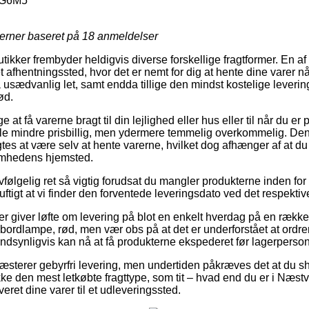
G6M5
jerner baseret på
18
anmeldelser
butikker frembyder heldigvis diverse forskellige fragtformer. En 
et afhentningssted, hvor det er nemt for dig at hente dine varer n
 usædvanlig let, samt endda tillige den mindst kostelige leveri
ød.
 at få varerne bragt til din lejlighed eller hus eller til når du e
le mindre prisbillig, men ydermere temmelig overkommelig. Den
es at være selv at hente varerne, hvilket dog afhænger af at du 
somhedens hjemsted.
vfølgelig ret så vigtig forudsat du mangler produkterne inden for 
nuftigt at vi finder den forventede leveringsdato ved det respektiv
ger giver løfte om levering på blot en enkelt hverdag på en række
ordlampe, rød, men vær obs på at det er underforstået at ordren
ndsynligvis kan nå at få produkterne ekspederet før lagerpersonal
ræsterer gebyrfri levering, men undertiden påkræves det at du sh
e den mest letkøbte fragttype, som tit – hvad end du er i Næstv
everet dine varer til et udleveringssted.