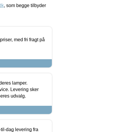
dk
, som begge tilbyder
priser, med fri fragt på
 deres lamper.
ice. Levering sker
deres udvalg.
l-dag levering fra