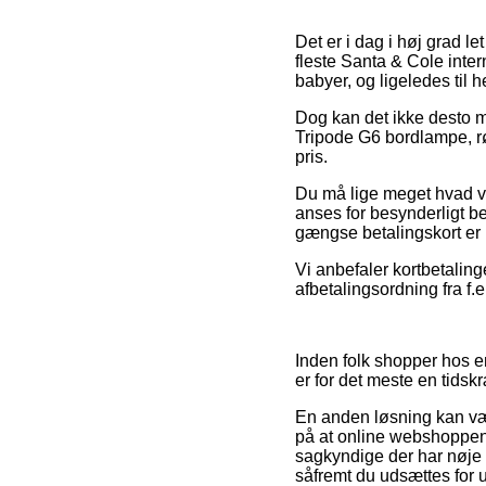
Det er i dag i høj grad l
fleste Santa & Cole inter
babyer, og ligeledes til
Dog kan det ikke desto m
Tripode G6 bordlampe, rød
pris.
Du må lige meget hvad vær
anses for besynderligt b
gængse betalingskort er i
Vi anbefaler kortbetalin
afbetalingsordning fra f.e
Inden folk shopper hos e
er for det meste en tids
En anden løsning kan vær
på at online webshoppen 
sagkyndige der har nøje 
såfremt du udsættes for 