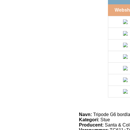
Websh
Navn:
Tripode G6 bordl
Kategori:
Stue
Producent:
Santa & Co