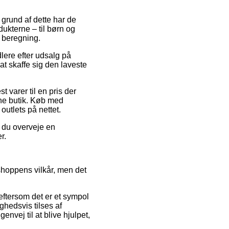
 grund af dette har de
ukterne – til børn og
n beregning.
lere efter udsalg på
at skaffe sig den laveste
 varer til en pris der
ine butik. Køb med
utlets på nettet.
r du overveje en
r.
shoppens vilkår, men det
ftersom det er et sympol
hedsvis tilses af
vej til at blive hjulpet,