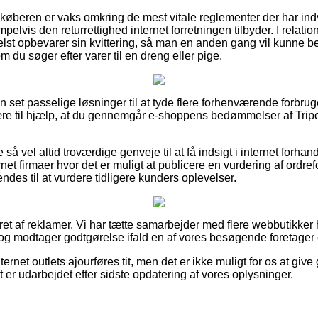
t køberen er vaks omkring de mest vitale reglementer der har ind
lvis den returrettighed internet forretningen tilbyder. I relation
helst opbevarer sin kvittering, så man en anden gang vil kunne b
 du søger efter varer til en dreng eller pige.
an set passelige løsninger til at tyde flere forhenværende forb
være til hjælp, at du gennemgår e-shoppens bedømmelser af Tri
 så vel altid troværdige genveje til at få indsigt i internet forh
net firmaer hvor det er muligt at publicere en vurdering af ordrefo
s til at vurdere tidligere kunders oplevelser.
ret af reklamer. Vi har tætte samarbejder med flere webbutikker h
og modtager godtgørelse ifald en af vores besøgende foretager 
ernet outlets ajourføres tit, men det er ikke muligt for os at give
lt er udarbejdet efter sidste opdatering af vores oplysninger.