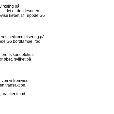
virkning på
 til det er det desuden
evise købet af Tripode G6
rugeres bedømmelser og på
pode G6 bordlampe, rød
andlerens kundefokus.
rløbet, hvilket på
vori vi fremviser
en transaktion.
 garantier imod