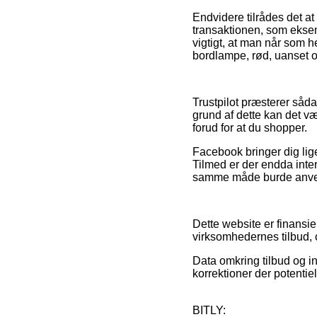
Endvidere tilrådes det a
transaktionen, som eksempe
vigtigt, at man når som 
bordlampe, rød, uanset om
Trustpilot præsterer såd
grund af dette kan det 
forud for at du shopper.
Facebook bringer dig lige
Tilmed er der endda inter
samme måde burde anvende
Dette website er finansie
virksomhedernes tilbud, 
Data omkring tilbud og int
korrektioner der potentie
BITLY: