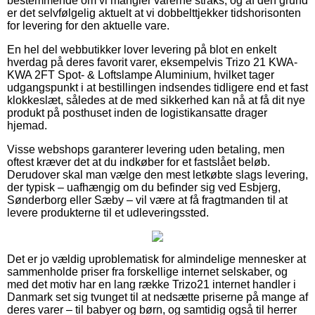
bestemmende om vi mangler varerne straks, og af den grund
er det selvfølgelig aktuelt at vi dobbelttjekker tidshorisonten
for levering for den aktuelle vare.
En hel del webbutikker lover levering på blot en enkelt
hverdag på deres favorit varer, eksempelvis Trizo 21 KWA-
KWA 2FT Spot- & Loftslampe Aluminium, hvilket tager
udgangspunkt i at bestillingen indsendes tidligere end et fast
klokkeslæt, således at de med sikkerhed kan nå at få dit nye
produkt på posthuset inden de logistikansatte drager
hjemad.
Visse webshops garanterer levering uden betaling, men
oftest kræver det at du indkøber for et fastslået beløb.
Derudover skal man vælge den mest letkøbte slags levering,
der typisk – uafhængig om du befinder sig ved Esbjerg,
Sønderborg eller Sæby – vil være at få fragtmanden til at
levere produkterne til et udleveringssted.
Det er jo vældig uproblematisk for almindelige mennesker at
sammenholde priser fra forskellige internet selskaber, og
med det motiv har en lang række Trizo21 internet handler i
Danmark set sig tvunget til at nedsætte priserne på mange af
deres varer – til babyer og børn, og samtidig også til herrer