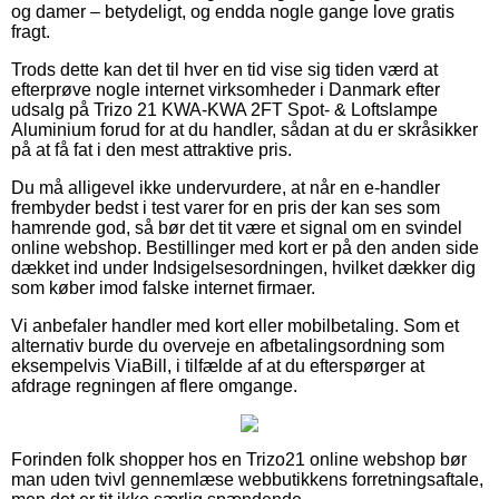
og damer – betydeligt, og endda nogle gange love gratis
fragt.
Trods dette kan det til hver en tid vise sig tiden værd at
efterprøve nogle internet virksomheder i Danmark efter
udsalg på Trizo 21 KWA-KWA 2FT Spot- & Loftslampe
Aluminium forud for at du handler, sådan at du er skråsikker
på at få fat i den mest attraktive pris.
Du må alligevel ikke undervurdere, at når en e-handler
frembyder bedst i test varer for en pris der kan ses som
hamrende god, så bør det tit være et signal om en svindel
online webshop. Bestillinger med kort er på den anden side
dækket ind under Indsigelsesordningen, hvilket dækker dig
som køber imod falske internet firmaer.
Vi anbefaler handler med kort eller mobilbetaling. Som et
alternativ burde du overveje en afbetalingsordning som
eksempelvis ViaBill, i tilfælde af at du efterspørger at
afdrage regningen af flere omgange.
Forinden folk shopper hos en Trizo21 online webshop bør
man uden tvivl gennemlæse webbutikkens forretningsaftale,