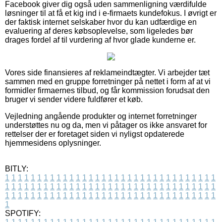
Facebook giver dig også uden sammenligning værdifulde
løsninger til at få et kig ind i e-firmaets kundefokus. I øvrigt er
der faktisk internet selskaber hvor du kan udfærdige en
evaluering af deres købsoplevelse, som ligeledes bør
drages fordel af til vurdering af hvor glade kunderne er.
Vores side finansieres af reklameindtægter. Vi arbejder tæt
sammen med en gruppe forretninger på nettet i form af at vi
formidler firmaernes tilbud, og får kommission forudsat den
bruger vi sender videre fuldfører et køb.
Vejledning angående produkter og internet forretninger
understøttes nu og da, men vi påtager os ikke ansvaret for
rettelser der er foretaget siden vi nyligst opdaterede
hjemmesidens oplysninger.
BITLY:
1
1
1
1
1
1
1
1
1
1
1
1
1
1
1
1
1
1
1
1
1
1
1
1
1
1
1
1
1
1
1
1
1
1
1
1
1
1
1
1
1
1
1
1
1
1
1
1
1
1
1
1
1
1
1
1
1
1
1
1
1
1
1
1
1
1
1
1
1
1
1
1
1
1
1
1
1
1
1
1
1
1
1
1
1
1
1
1
1
1
1
1
1
1
1
1
1
1
1
1
SPOTIFY: