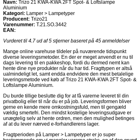
Navn:
Trizo 21 KWA-KWA 2FT Spot- & Loftslampe
Aluminium
Kategori:
Lamper > Lampetyper
Producent:
Trizo21
Varenummer:
T.21.SO.3442
EAN:
Vurderet til
4.7
ud af 5 stjerner baseret på
45
anmeldelser
Mange online varehuse tildeler på nuværende tidspunkt
diverse leveringsmetoder. En der er meget anvendt er nu til
dags levering til en pakkeshop, fordi du dermed nemt kan
hente dine nye produkter når du har tid. Fragttypen er altså
ualmindeligt let, samt endda endvidere den mest betalelige
leveringsmetode ved køb af Trizo 21 KWA-KWA 2FT Spot- &
Loftslampe Aluminium.
Du burde tillige beslutte dig for at få varerne leveret til din
privatbolig eller til når du er på job. Leveringsformen bliver
gerne en kende mere omkostningsfuld, men til gengæld
vældig smertefri. Den mindst kostelige leveringsudgave er
unægtelig selv at hente ordren, men den mulighed betinges
af at du lever nærved e-forhandlerens lager.
Fragtperioden på Lamper > Lampetyper er jo super