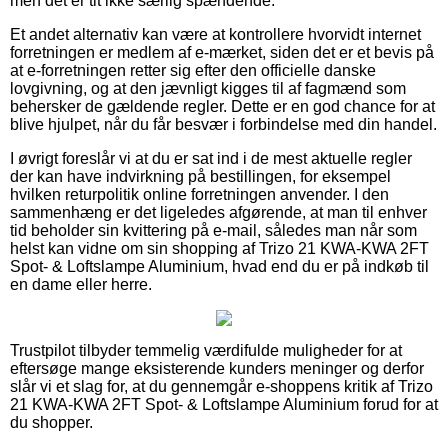
men det er tit ikke særlig spændende.
Et andet alternativ kan være at kontrollere hvorvidt internet
forretningen er medlem af e-mærket, siden det er et bevis på
at e-forretningen retter sig efter den officielle danske
lovgivning, og at den jævnligt kigges til af fagmænd som
behersker de gældende regler. Dette er en god chance for at
blive hjulpet, når du får besvær i forbindelse med din handel.
I øvrigt foreslår vi at du er sat ind i de mest aktuelle regler
der kan have indvirkning på bestillingen, for eksempel
hvilken returpolitik online forretningen anvender. I den
sammenhæng er det ligeledes afgørende, at man til enhver
tid beholder sin kvittering på e-mail, således man når som
helst kan vidne om sin shopping af Trizo 21 KWA-KWA 2FT
Spot- & Loftslampe Aluminium, hvad end du er på indkøb til
en dame eller herre.
Trustpilot tilbyder temmelig værdifulde muligheder for at
eftersøge mange eksisterende kunders meninger og derfor
slår vi et slag for, at du gennemgår e-shoppens kritik af Trizo
21 KWA-KWA 2FT Spot- & Loftslampe Aluminium forud for at
du shopper.