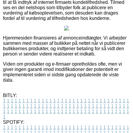
til at få indtryk af internet firmaets kundetilfredshed. Tilmed
ses en del netshops som tilbyder folk at publicere en
vurdering af købsoplevelsen, som desuden kan drages
fordel af til vurdering af tilfredsheden hos kunderne.
Hjemmesiden finansieres af annonceindtægter. Vi arbejder
sammen med masser af butikker på nettet når vi publicerer
butikkernes produkter, og indtjener betaling for så vidt den
person vi sender videre realiserer et indkøb.
Viden om produkter og e-firmaer opretholdes ofte, men vi
giver ingen garanti imod modifikationer der potentielt er
implementeret siden vi sidste gang opdaterede de viste
data.
BITLY:
1
1
1
1
1
1
1
1
1
1
1
1
1
1
1
1
1
1
1
1
1
1
1
1
1
1
1
1
1
1
1
1
1
1
1
1
1
1
1
1
1
1
1
1
1
1
1
1
1
1
1
1
1
1
1
1
1
1
1
1
1
1
1
1
1
1
1
1
1
1
1
1
1
1
1
1
1
1
1
1
1
1
1
1
1
1
1
1
1
1
1
1
1
1
1
1
1
1
1
1
SPOTIFY:
1
1
1
1
1
1
1
1
1
1
1
1
1
1
1
1
1
1
1
1
1
1
1
1
1
1
1
1
1
1
1
1
1
1
1
1
1
1
1
1
1
1
1
1
1
1
1
1
1
1
1
1
1
1
1
1
1
1
1
1
1
1
1
1
1
1