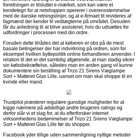
forretningen er tilsluttet e-mærket, som kan være et
kendetegn for at netshoppen opererer i overensstemmelse
med de danske retningslinjer, og at e-firmaet tit revideres af
fagmænd der kender til vedtægterne på området. Desuden
får du anledning til at blive assisteret, hvis du udsættes for
udfordringer i processen med din ordre.
Foruden dette tilrådes det at køberen er obs på de mest
basale betingelser der har indvirkning på ordren, som for
eksempel hvilken byttepolitik online forhandleren anvender. I
relation til det er det samtidig afgørende, at man stadig sikrer
sin købsbekræftelse, således man en anden gang vil kunne
dokumentere sin bestilling af Trizo 21 Sirens Væglampe
Sort + Matteret Glas Lille, uanset om man skal shoppe til en
kvinde eller mand.
Trustpilot præsterer regulære gunstige muligheder for at
kigge nærmere på adskillige andre brugeres ratings og
derfor slår vi et slag for, at du efterforsker internet
virksomhedens bedømmelser af Trizo 21 Sirens Væglampe
Sort + Matteret Glas Lille før du shopper.
Facebook yder tillige uden sammenligning nyttige metoder