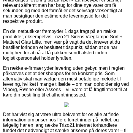
relevant såfremt man har brug for dine nye varer om få
sekunder, og med det formål er det selvsagt væsentligt at
man besigtiger den estimerede leveringstid for det
respektive produkt.
En del netbutikker frembyder 1 dags fragt på en række
produkter, eksempelvis Trizo 21 Sirens Væglampe Sort +
Matteret Glas Lille, men vær på vagt da det kræver at du
bestiller forinden et besluttet tidspunkt, sådan at de har
mulighed for at nå at få pakken sendt afsted inden
logistikpersonalet holder fyraften.
En række e-firmaer yder levering uden gebyr, men i reglen
påkræves det at der shoppes for en konkret pris. Som
alternativ skal man vælge den mest betalelige metode til
levering, hvilket i mange tilfælde – om man opholder sig ved
Viborg, Rønne eller Assens – vil være at få fragtfirmaet til at
køre din bestilling til et afhentningssted.
Det har vist sig at være ultra bekvemt for os alle at finde
information om priser hos flere forretninger på nettet, og
følgelig har en lang række Trizo21 internet forhandlere
fundet det nødvendigt at sænke priserne på deres varer – til