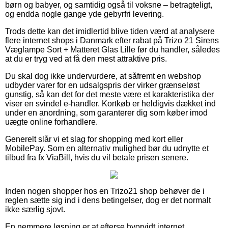
børn og babyer, og samtidig også til voksne – betragteligt,
og endda nogle gange yde gebyrfri levering.
Trods dette kan det imidlertid blive tiden værd at analysere
flere internet shops i Danmark efter rabat på Trizo 21 Sirens
Væglampe Sort + Matteret Glas Lille før du handler, således
at du er tryg ved at få den mest attraktive pris.
Du skal dog ikke undervurdere, at såfremt en webshop
udbyder varer for en udsalgspris der virker grænseløst
gunstig, så kan det for det meste være et karakteristika der
viser en svindel e-handler. Kortkøb er heldigvis dækket ind
under en anordning, som garanterer dig som køber imod
uægte online forhandlere.
Generelt slår vi et slag for shopping med kort eller
MobilePay. Som en alternativ mulighed bør du udnytte et
tilbud fra fx ViaBill, hvis du vil betale prisen senere.
Inden nogen shopper hos en Trizo21 shop behøver de i
reglen sætte sig ind i dens betingelser, dog er det normalt
ikke særlig sjovt.
En nemmere løsning er at efterse hvorvidt internet