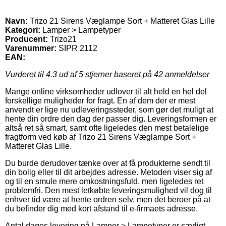
Navn:
Trizo 21 Sirens Væglampe Sort + Matteret Glas Lille
Kategori:
Lamper > Lampetyper
Producent:
Trizo21
Varenummer:
SIPR 2112
EAN:
Vurderet til
4.3
ud af 5 stjerner baseret på
42
anmeldelser
Mange online virksomheder udlover til alt held en hel del
forskellige muligheder for fragt. En af dem der er mest
anvendt er lige nu udleveringssteder, som gør det muligt at
hente din ordre den dag der passer dig. Leveringsformen er
altså ret så smart, samt ofte ligeledes den mest betalelige
fragtform ved køb af Trizo 21 Sirens Væglampe Sort +
Matteret Glas Lille.
Du burde derudover tænke over at få produkterne sendt til
din bolig eller til dit arbejdes adresse. Metoden viser sig af
og til en smule mere omkostningsfuld, men ligeledes ret
problemfri. Den mest letkøbte leveringsmulighed vil dog til
enhver tid være at hente ordren selv, men det beroer på at
du befinder dig med kort afstand til e-firmaets adresse.
Antal dages levering på Lamper > Lampetyper er særligt