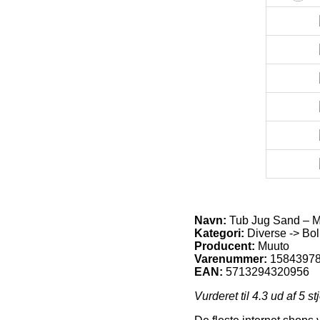
Navn:
Tub Jug Sand – 
Kategori:
Diverse -> Bol
Producent:
Muuto
Varenummer:
1584397
EAN:
5713294320956
Vurderet til
4.3
ud af 5 st