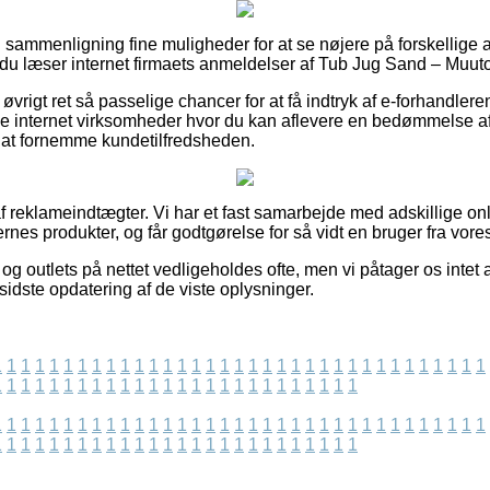
 sammenligning fine muligheder for at se nøjere på forskellige a
at du læser internet firmaets anmeldelser af Tub Jug Sand – Muuto f
øvrigt ret så passelige chancer for at få indtryk af e-forhandler
e internet virksomheder hvor du kan aflevere en bedømmelse af
il at fornemme kundetilfredsheden.
 reklameindtægter. Vi har et fast samarbejde med adskillige onl
nes produkter, og får godtgørelse for så vidt en bruger fra vores
g outlets på nettet vedligeholdes ofte, men vi påtager os intet a
 sidste opdatering af de viste oplysninger.
1
1
1
1
1
1
1
1
1
1
1
1
1
1
1
1
1
1
1
1
1
1
1
1
1
1
1
1
1
1
1
1
1
1
1
1
1
1
1
1
1
1
1
1
1
1
1
1
1
1
1
1
1
1
1
1
1
1
1
1
1
1
1
1
1
1
1
1
1
1
1
1
1
1
1
1
1
1
1
1
1
1
1
1
1
1
1
1
1
1
1
1
1
1
1
1
1
1
1
1
1
1
1
1
1
1
1
1
1
1
1
1
1
1
1
1
1
1
1
1
1
1