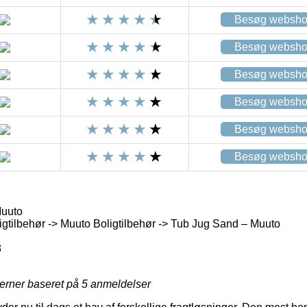
Besøg websh
Besøg websh
Besøg websh
Besøg websh
Besøg websh
Besøg websh
Muuto
igtilbehør -> Muuto Boligtilbehør -> Tub Jug Sand – Muuto
8
jerner baseret på
5
anmeldelser