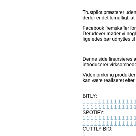
Trustpilot præsterer uden
derfor er det fornuftigt, 
Facebook fremskaffer for 
Derudover møder vi nogl
ligeledes bør udnyttes t
Denne side finansieres af
introducerer virksomheder
Viden omkring produkter o
kan være realiseret efter
BITLY:
1
1
1
1
1
1
1
1
1
1
1
1
1
1
1
1
1
1
1
1
1
1
1
1
1
1
SPOTIFY:
1
1
1
1
1
1
1
1
1
1
1
1
1
1
1
1
1
1
1
1
1
1
1
1
1
1
CUTTLY BIO:
1