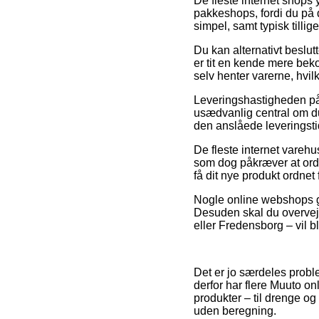
De fleste internet shops 
pakkeshops, fordi du på d
simpel, samt typisk tilli
Du kan alternativt beslutt
er tit en kende mere beko
selv henter varerne, hvi
Leveringshastigheden på 
usædvanlig central om du
den anslåede leveringsti
De fleste internet vare
som dog påkræver at ordr
få dit nye produkt ordnet 
Nogle online webshops ga
Desuden skal du overveje
eller Fredensborg – vil bl
Det er jo særdeles proble
derfor har flere Muuto on
produkter – til drenge og
uden beregning.