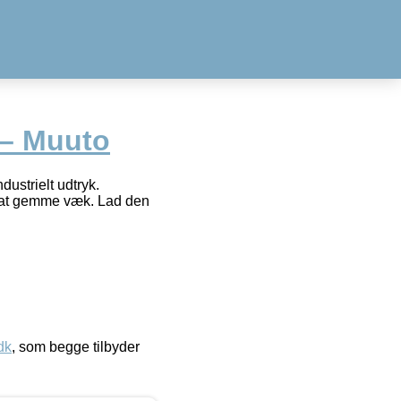
 – Muuto
strielt udtryk.
il at gemme væk. Lad den
dk
, som begge tilbyder