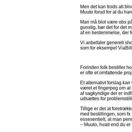
Men det kan trods alt bl
Muuto forud for at du hand
Man må blot være obs på, 
gunstig, bør det for det 
af en bestemmelse, der f
Vi anbefaler generelt sh
som for eksempel ViaBill
Forinden folk bestiller 
er ofte et omfattende proj
Et alternativt forslag k
været et fingerpeg om at e
af sagkyndige der er ind
udsættes for problemstill
Tillige er det at foretræ
med bestillingen, som fx 
essesentielt, at man per
– Muuto, hvad end du er p