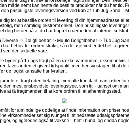
yder nu til dags et hav af forskellige fragtløsninger. Den mest ben
en måde nemt kan hente de bestilte produkter når du har tid. Fr
ge den prisbilligste leveringsversion ved køb af Tub Jug Sand – 
e dig for at bestille ordren til levering til din hjemmeadresse elle
stelig, men samtidig ekstremt enkel. Den prisbilligste leverings
lket dog beroer på at du har bopæl i nærheden af internet selska
Diverse -> Boligtilbehør -> Muuto Boligtilbehør -> Tub Jug San
 har behov for ordren straks, så i det øjemed er det helt afgøre
d ved den aktuelle vare.
huse byder på 1 dags fragt på en række varenumre, eksempelvis
en laves inden et givent tidspunkt, med hensynstagen til at de
før de logistikansatte har fyraften.
ranterer fragt uden betaling, men ofte kun ifald man køber for
 den mest prisbevidste leveringstype, som tit – uanset om man e
ive at få fragtmanden til at køre ordren til et afhentningssted.
mfrit for almindelige dødelige at finde information om priser hos 
line virksomheder set sig tvunget til at nedsætte udsalgspriser
 piger, og ligeledes også til voksne – helt i bund, og endda nog