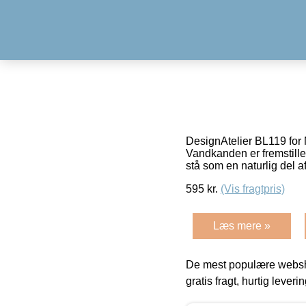
DesignAtelier BL119 for
Vandkanden er fremstille
stå som en naturlig del a
595
kr.
(Vis fragtpris)
Læs mere »
De mest populære websho
gratis fragt, hurtig lever