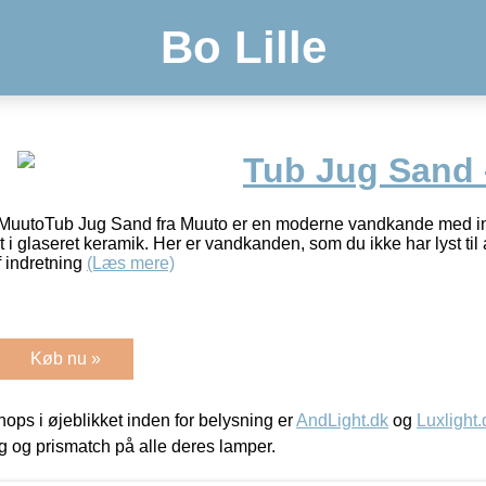
Bo Lille
Tub Jug Sand
 MuutoTub Jug Sand fra Muuto er en moderne vandkande med indu
t i glaseret keramik. Her er vandkanden, som du ikke har lyst t
f indretning
(Læs mere)
Køb nu »
ps i øjeblikket inden for belysning er
AndLight.dk
og
Luxlight.
ing og prismatch på alle deres lamper.