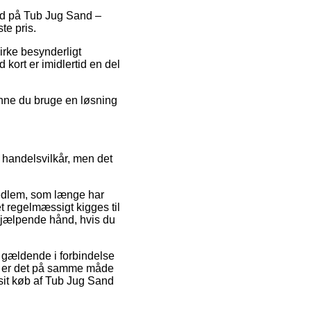
bud på Tub Jug Sand –
te pris.
irke besynderligt
 kort er imidlertid en del
unne du bruge en løsning
 handelsvilkår, men det
medlem, som længe har
aet regelmæssigt kigges til
 hjælpende hånd, hvis du
g gældende i forbindelse
tte er det på samme måde
sit køb af Tub Jug Sand