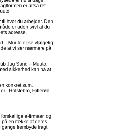
yttede er nu til dags
agtformen er altså ret
Muuto.
r til hvor du arbejder. Den
måde er uden tvivl at du
bets adresse.
d – Muuto er selvfølgelig
nde at vi ser nærmere på
 Tub Jug Sand – Muuto,
 med sikkerhed kan nå at
 en konkret sum.
r i Holstebro, Hillerød
forskellige e-firmaer, og
ne på en række af deres
le gange frembyde fragt