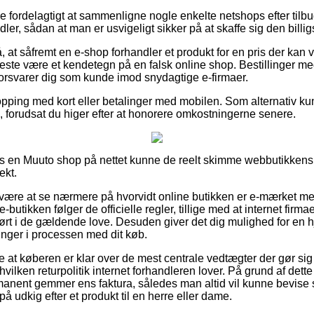
ive fordelagtigt at sammenligne nogle enkelte netshops efter til
ler, sådan at man er usvigeligt sikker på at skaffe sig den billigs
at såfremt en e-shop forhandler et produkt for en pris der kan v
meste være et kendetegn på en falsk online shop. Bestillinger med
orsvarer dig som kunde imod snydagtige e-firmaer.
opping med kort eller betalinger med mobilen. Som alternativ k
, forudsat du higer efter at honorere omkostningerne senere.
hos en Muuto shop på nettet kunne de reelt skimme webbutikkens
ekt.
an være at se nærmere på hvorvidt online butikken er e-mærket 
-butikken følger de officielle regler, tillige med at internet firm
ført i de gældende love. Desuden giver det dig mulighed for en
inger i processen med dit køb.
kke at køberen er klar over de mest centrale vedtægter der gør si
hvilken returpolitik internet forhandleren lover. På grund af de
manent gemmer ens faktura, således man altid vil kunne bevise 
å udkig efter et produkt til en herre eller dame.