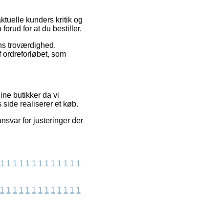
ktuelle kunders kritik og
orud for at du bestiller.
ens troværdighed.
 ordreforløbet, som
ine butikker da vi
 side realiserer et køb.
nsvar for justeringer der
1
1
1
1
1
1
1
1
1
1
1
1
1
1
1
1
1
1
1
1
1
1
1
1
1
1