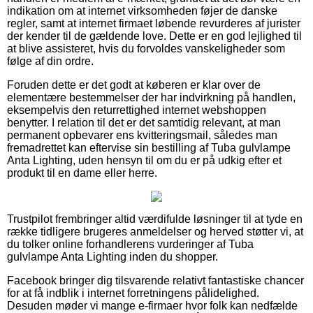
indikation om at internet virksomheden føjer de danske
regler, samt at internet firmaet løbende revurderes af jurister
der kender til de gældende love. Dette er en god lejlighed til
at blive assisteret, hvis du forvoldes vanskeligheder som
følge af din ordre.
Foruden dette er det godt at køberen er klar over de
elementære bestemmelser der har indvirkning på handlen,
eksempelvis den returrettighed internet webshoppen
benytter. I relation til det er det samtidig relevant, at man
permanent opbevarer ens kvitteringsmail, således man
fremadrettet kan eftervise sin bestilling af Tuba gulvlampe
Anta Lighting, uden hensyn til om du er på udkig efter et
produkt til en dame eller herre.
Trustpilot frembringer altid værdifulde løsninger til at tyde en
række tidligere brugeres anmeldelser og herved støtter vi, at
du tolker online forhandlerens vurderinger af Tuba
gulvlampe Anta Lighting inden du shopper.
Facebook bringer dig tilsvarende relativt fantastiske chancer
for at få indblik i internet forretningens pålidelighed.
Desuden møder vi mange e-firmaer hvor folk kan nedfælde