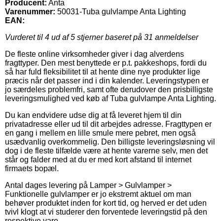
Producent:
Anta
Varenummer:
50031-Tuba gulvlampe Anta Lighting
EAN:
Vurderet til
4
ud af 5 stjerner baseret på
31
anmeldelser
De fleste online virksomheder giver i dag alverdens
fragttyper. Den mest benyttede er p.t. pakkeshops, fordi du
så har fuld fleksibilitet til at hente dine nye produkter lige
præcis når det passer ind i din kalender. Leveringstypen er
jo særdeles problemfri, samt ofte derudover den prisbilligste
leveringsmulighed ved køb af Tuba gulvlampe Anta Lighting.
Du kan endvidere udse dig at få leveret hjem til din
privatadresse eller ud til dit arbejdes adresse. Fragttypen er
en gang i mellem en lille smule mere pebret, men også
usædvanlig overkommelig. Den billigste leveringsløsning vil
dog i de fleste tilfælde være at hente varerne selv, men det
står og falder med at du er med kort afstand til internet
firmaets bopæl.
Antal dages levering på Lamper > Gulvlamper >
Funktionelle gulvlamper er jo ekstremt aktuel om man
behøver produktet inden for kort tid, og herved er det uden
tvivl klogt at vi studerer den forventede leveringstid på den
respektive vare.