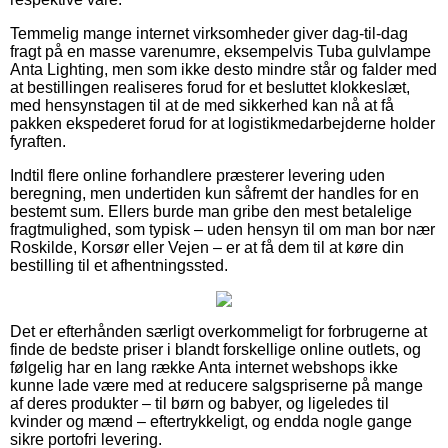
Temmelig mange internet virksomheder giver dag-til-dag
fragt på en masse varenumre, eksempelvis Tuba gulvlampe
Anta Lighting, men som ikke desto mindre står og falder med
at bestillingen realiseres forud for et besluttet klokkeslæt,
med hensynstagen til at de med sikkerhed kan nå at få
pakken ekspederet forud for at logistikmedarbejderne holder
fyraften.
Indtil flere online forhandlere præsterer levering uden
beregning, men undertiden kun såfremt der handles for en
bestemt sum. Ellers burde man gribe den mest betalelige
fragtmulighed, som typisk – uden hensyn til om man bor nær
Roskilde, Korsør eller Vejen – er at få dem til at køre din
bestilling til et afhentningssted.
Det er efterhånden særligt overkommeligt for forbrugerne at
finde de bedste priser i blandt forskellige online outlets, og
følgelig har en lang række Anta internet webshops ikke
kunne lade være med at reducere salgspriserne på mange
af deres produkter – til børn og babyer, og ligeledes til
kvinder og mænd – eftertrykkeligt, og endda nogle gange
sikre portofri levering.