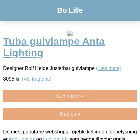
Bo Lille
Tuba gulvlampe Anta
Lighting
Designer Rolf Heide Justerbar gulvlampe
(Læs mere)
8095
kr.
(Vis fragtpris)
Læs mere »
Køb nu »
De mest populære webshops i øjeblikket inden for belysning
er
AndLight.dk
og
Luxlight.dk
, som begge tilbyder gratis