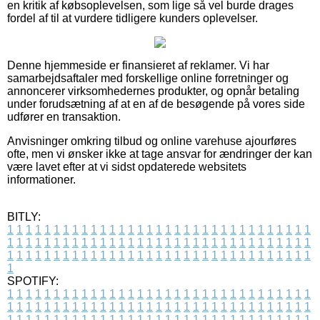
en kritik af købsoplevelsen, som lige så vel burde drages
fordel af til at vurdere tidligere kunders oplevelser.
Denne hjemmeside er finansieret af reklamer. Vi har
samarbejdsaftaler med forskellige online forretninger og
annoncerer virksomhedernes produkter, og opnår betaling
under forudsætning af at en af de besøgende på vores side
udfører en transaktion.
Anvisninger omkring tilbud og online varehuse ajourføres
ofte, men vi ønsker ikke at tage ansvar for ændringer der kan
være lavet efter at vi sidst opdaterede websitets
informationer.
BITLY:
1
1
1
1
1
1
1
1
1
1
1
1
1
1
1
1
1
1
1
1
1
1
1
1
1
1
1
1
1
1
1
1
1
1
1
1
1
1
1
1
1
1
1
1
1
1
1
1
1
1
1
1
1
1
1
1
1
1
1
1
1
1
1
1
1
1
1
1
1
1
1
1
1
1
1
1
1
1
1
1
1
1
1
1
1
1
1
1
1
1
1
1
1
1
1
1
1
1
1
1
SPOTIFY:
1
1
1
1
1
1
1
1
1
1
1
1
1
1
1
1
1
1
1
1
1
1
1
1
1
1
1
1
1
1
1
1
1
1
1
1
1
1
1
1
1
1
1
1
1
1
1
1
1
1
1
1
1
1
1
1
1
1
1
1
1
1
1
1
1
1
1
1
1
1
1
1
1
1
1
1
1
1
1
1
1
1
1
1
1
1
1
1
1
1
1
1
1
1
1
1
1
1
1