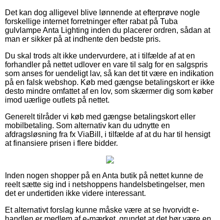
Det kan dog alligevel blive lønnende at efterprøve nogle
forskellige internet forretninger efter rabat på Tuba
gulvlampe Anta Lighting inden du placerer ordren, sådan at
man er sikker på at indhente den bedste pris.
Du skal trods alt ikke undervurdere, at i tilfælde af at en
forhandler på nettet udlover en vare til salg for en salgspris
som anses for uendeligt lav, så kan det tit være en indikation
på en falsk webshop. Køb med gængse betalingskort er ikke
desto mindre omfattet af en lov, som skærmer dig som køber
imod uærlige outlets på nettet.
Generelt tilråder vi køb med gængse betalingskort eller
mobilbetaling. Som alternativ kan du udnytte en
afdragsløsning fra fx ViaBill, i tilfælde af at du har til hensigt
at finansiere prisen i flere bidder.
Inden nogen shopper på en Anta butik på nettet kunne de
reelt sætte sig ind i netshoppens handelsbetingelser, men
det er undertiden ikke videre interessant.
Et alternativt forslag kunne måske være at se hvorvidt e-
handlen er medlem af e-mærket, grundet at det bør være en