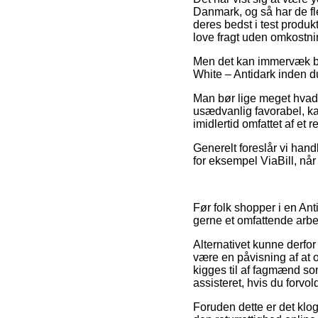
Danmark, og så har de fl
deres bedst i test produk
love fragt uden omkostni
Men det kan immervæk bli
White – Antidark inden du
Man bør lige meget hvad v
usædvanlig favorabel, ka
imidlertid omfattet af et 
Generelt foreslår vi hand
for eksempel ViaBill, når
Før folk shopper i en An
gerne et omfattende arbe
Alternativet kunne derfor
være en påvisning af at on
kigges til af fagmænd so
assisteret, hvis du forv
Foruden dette er det klog