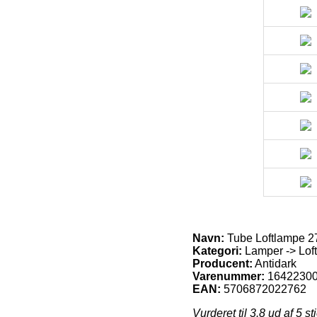
Navn:
Tube Loftlampe 27
Kategori:
Lamper -> Loft
Producent:
Antidark
Varenummer:
1642230
EAN:
5706872022762
Vurderet til
3.8
ud af 5 st