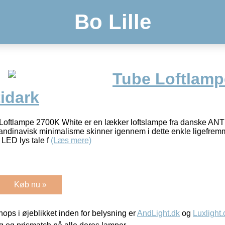
Bo Lille
Tube Loftlamp
idark
tlampe 2700K White er en lækker loftslampe fra danske ANT
skandinavisk minimalisme skinner igennem i dette enkle ligefre
e LED lys tale f
(Læs mere)
Køb nu »
ps i øjeblikket inden for belysning er
AndLight.dk
og
Luxlight.