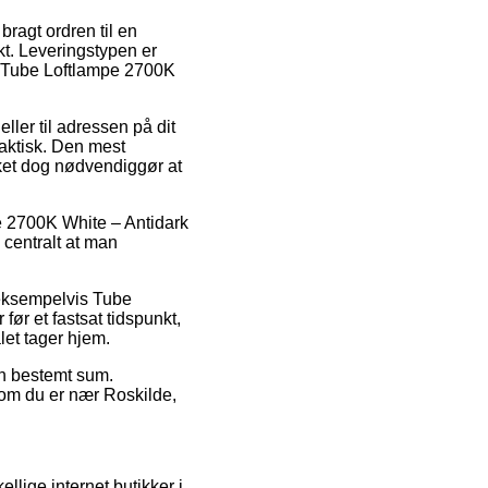
 bragt ordren til en
kt. Leveringstypen er
af Tube Loftlampe 2700K
ller til adressen på dit
aktisk. Den mest
lket dog nødvendiggør at
e 2700K White – Antidark
 centralt at man
 eksempelvis Tube
ør et fastsat tidspunkt,
let tager hjem.
 en bestemt sum.
 om du er nær Roskilde,
ellige internet butikker i