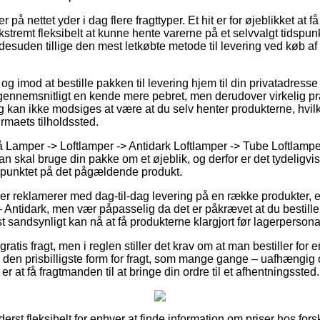
på nettet yder i dag flere fragttyper. Et hit er for øjeblikket at få
kstremt fleksibelt at kunne hente varerne på et selvvalgt tidspun
g desuden tillige den mest letkøbte metode til levering ved køb 
g imod at bestille pakken til levering hjem til din privatadresse e
gennemsnitligt en kende mere pebret, men derudover virkelig pr
ing kan ikke modsiges at være at du selv henter produkterne, hvi
irmaets tilholdssted.
 Lamper -> Loftlamper -> Antidark Loftlamper -> Tube Loftlamp
n skal bruge din pakke om et øjeblik, og derfor er det tydeligvis
spunktet på det pågældende produkt.
ker reklamerer med dag-til-dag levering på en række produkter,
ntidark, men vær påpasselig da det er påkrævet at du bestiller f
t sandsynligt kan nå at få produkterne klargjort før lagerpersona
ratis fragt, men i reglen stiller det krav om at man bestiller for
 den prisbilligste form for fragt, som mange gange – uafhængig
r at få fragtmanden til at bringe din ordre til et afhentningssted.
derst fleksibelt for enhver at finde information om priser hos forsk