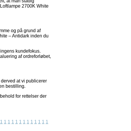
lt, at man stadig
be Loftlampe 2700K White
domme og på grund af
hite – Antidark inden du
tningens kundefokus.
luering af ordreforløbet,
derved at vi publicerer
n bestilling.
ehold for rettelser der
1
1
1
1
1
1
1
1
1
1
1
1
1