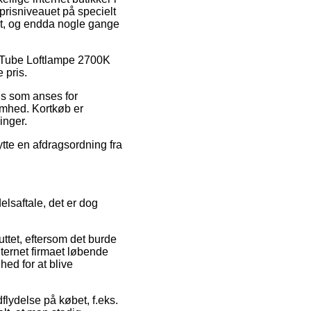
prisniveauet på specielt
omt, og endda nogle gange
å Tube Loftlampe 2700K
 pris.
is som anses for
omhed. Kortkøb er
inger.
ytte en afdragsordning fra
lsaftale, det er dog
ttet, eftersom det burde
internet firmaet løbende
ed for at blive
flydelse på købet, f.eks.