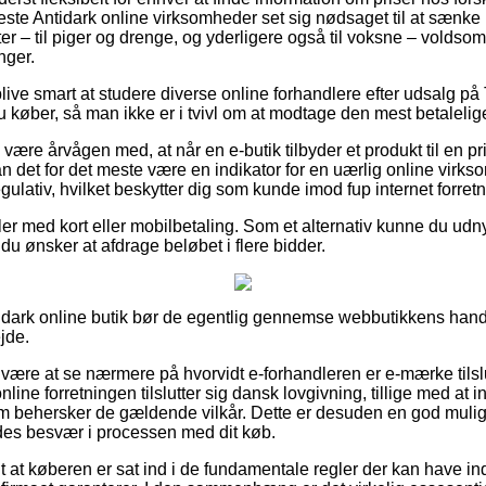
este Antidark online virksomheder set sig nødsaget til at sænke 
ter – til piger og drenge, og yderligere også til voksne – volds
nger.
ve smart at studere diverse online forhandlere efter udsalg p
 køber, så man ikke er i tvivl om at modtage den mest betalelige
ære årvågen med, at når en e-butik tilbyder et produkt til en pr
n det for det meste være en indikator for en uærlig online virks
regulativ, hvilket beskytter dig som kunde imod fup internet forretn
ler med kort eller mobilbetaling. Som et alternativ kunne du udn
 du ønsker at afdrage beløbet i flere bidder.
tidark online butik bør de egentlig gennemse webbutikkens hande
jde.
 være at se nærmere på hvorvidt e-forhandleren er e-mærke tilslu
line forretningen tilslutter sig dansk lovgivning, tillige med at 
m behersker de gældende vilkår. Dette er desuden en god muligh
oldes besvær i processen med dit køb.
t at køberen er sat ind i de fundamentale regler der kan have ind