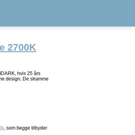
e 2700K
IDARK, hvis 25 års
mme design. De stramme
dk
, som begge tilbyder