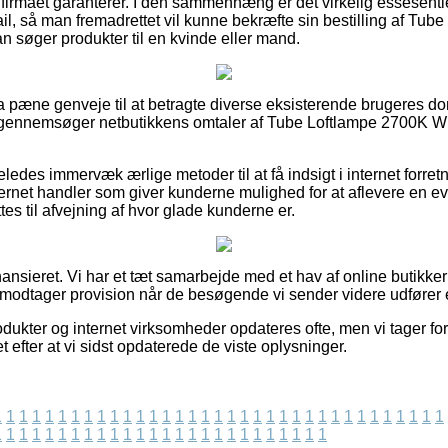
 firmaet garanterer. I den sammenhæng er det virkelig essesentie
l, så man fremadrettet vil kunne bekræfte sin bestilling af Tu
n søger produkter til en kvinde eller mand.
ltra pæne genveje til at betragte diverse eksisterende brugeres 
 du gennemsøger netbutikkens omtaler af Tube Loftlampe 2700K W
ledes immervæk ærlige metoder til at få indsigt i internet forre
ernet handler som giver kunderne mulighed for at aflevere en eva
tes til afvejning af hvor glade kunderne er.
nsieret. Vi har et tæt samarbejde med et hav af online butikker 
 modtager provision når de besøgende vi sender videre udfører e
ukter og internet virksomheder opdateres ofte, men vi tager forb
efter at vi sidst opdaterede de viste oplysninger.
1
1
1
1
1
1
1
1
1
1
1
1
1
1
1
1
1
1
1
1
1
1
1
1
1
1
1
1
1
1
1
1
1
1
1
1
1
1
1
1
1
1
1
1
1
1
1
1
1
1
1
1
1
1
1
1
1
1
1
1
1