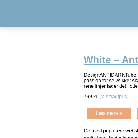
White – Ant
DesignANTIDARKTube Lof
passion for selvsikker 
rene linjer lader det flott
799
kr.
(Vis fragtpris)
Læs mere »
De mest populære websho