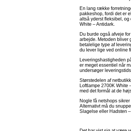
En lang række forretninger 
pakkeshop, fordi det er e
altså yderst fleksibel, o
White – Antidark.
Du burde også afveje for o
arbejde. Metoden bliver 
betalelige type af lever
du lever lige ved online f
Leveringshastigheden på
er meget essentiel når ma
undersøger leveringstid
Størstedelen af netbutik
Loftlampe 2700K White – A
med det formål at de højs
Nogle få netshops sikrer g
Alternativt må du snuppe
Slagelse eller Hadsten – e
Det har vist sig at være y