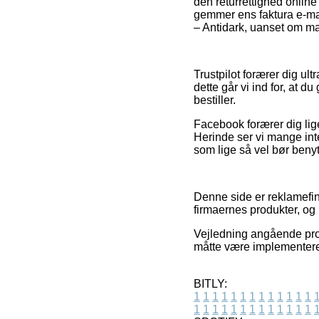
den returrettighed online
gemmer ens faktura e-mai
– Antidark, uanset om ma
Trustpilot forærer dig u
dette går vi ind for, at
bestiller.
Facebook forærer dig lige
Herinde ser vi mange int
som lige så vel bør benyt
Denne side er reklamefina
firmaernes produkter, og
Vejledning angående prod
måtte være implementeret 
BITLY:
1
1
1
1
1
1
1
1
1
1
1
1
1
1
1
1
1
1
1
1
1
1
1
1
1
1