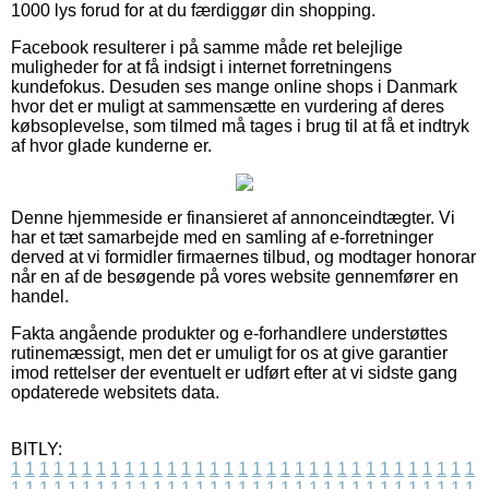
1000 lys forud for at du færdiggør din shopping.
Facebook resulterer i på samme måde ret belejlige
muligheder for at få indsigt i internet forretningens
kundefokus. Desuden ses mange online shops i Danmark
hvor det er muligt at sammensætte en vurdering af deres
købsoplevelse, som tilmed må tages i brug til at få et indtryk
af hvor glade kunderne er.
Denne hjemmeside er finansieret af annonceindtægter. Vi
har et tæt samarbejde med en samling af e-forretninger
derved at vi formidler firmaernes tilbud, og modtager honorar
når en af de besøgende på vores website gennemfører en
handel.
Fakta angående produkter og e-forhandlere understøttes
rutinemæssigt, men det er umuligt for os at give garantier
imod rettelser der eventuelt er udført efter at vi sidste gang
opdaterede websitets data.
BITLY:
1
1
1
1
1
1
1
1
1
1
1
1
1
1
1
1
1
1
1
1
1
1
1
1
1
1
1
1
1
1
1
1
1
1
1
1
1
1
1
1
1
1
1
1
1
1
1
1
1
1
1
1
1
1
1
1
1
1
1
1
1
1
1
1
1
1