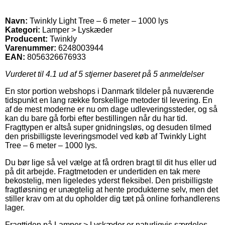
Navn:
Twinkly Light Tree – 6 meter – 1000 lys
Kategori:
Lamper > Lyskæder
Producent:
Twinkly
Varenummer:
6248003944
EAN:
8056326676933
Vurderet til
4.1
ud af 5 stjerner baseret på
5
anmeldelser
En stor portion webshops i Danmark tildeler på nuværende
tidspunkt en lang række forskellige metoder til levering. En
af de mest moderne er nu om dage udleveringssteder, og så
kan du bare gå forbi efter bestillingen når du har tid.
Fragttypen er altså super gnidningsløs, og desuden tilmed
den prisbilligste leveringsmodel ved køb af Twinkly Light
Tree – 6 meter – 1000 lys.
Du bør lige så vel vælge at få ordren bragt til dit hus eller ud
på dit arbejde. Fragtmetoden er undertiden en tak mere
bekostelig, men ligeledes yderst fleksibel. Den prisbilligste
fragtløsning er unægtelig at hente produkterne selv, men det
stiller krav om at du opholder dig tæt på online forhandlerens
lager.
Fragttiden på Lamper > Lyskæder er naturligvis særdeles