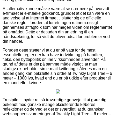
Et alternativ kunne måske være at se nærmere på hvorvidt
e-firmaet er e-mærke godkendt, grundet at det kan være en
angivelse af at internet firmaet tilslutter sig de officielle
danske regler, foruden at forretningen rutinemæssigt
gennemses af fagfolk som har megen viden om reglementet
på området. Dette er desuden din anledning til en
håndsrækning, for så vidt du bliver udsat for problemer ved
din handel.
Foruden dette støtter vi at du er på vagt for de mest
essentielle regler der kan have indvirkning på handlen,
f.eks. den byttepolitik online virksomheden anvender. På
grund af dette er det på samme måde vigtigt, at man
stadigvæk beholder sin e-mail kvittering, således man en
anden gang kan bekræfte sin ordre af Twinkly Light Tree – 6
meter – 1000 lys, hvad end du er på udkig efter produkter til
en mand eller kvinde.
Trustpilot tilbyder ret så troværdige genveje til at gøre dig
bekendt med ganske mange eksisterende køberes
reflektioner og derved er det prisværdigt, at du gransker
webshoppens vurderinger af Twinkly Light Tree – 6 meter –