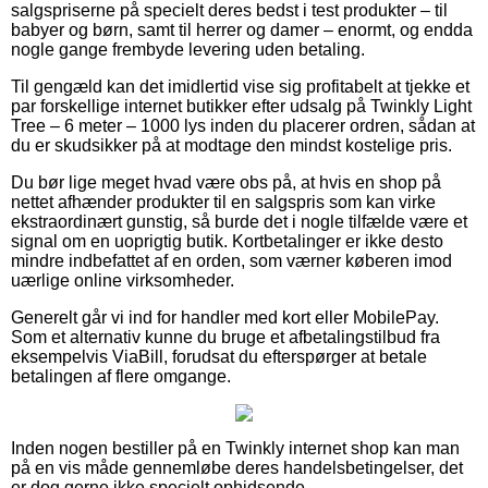
salgspriserne på specielt deres bedst i test produkter – til
babyer og børn, samt til herrer og damer – enormt, og endda
nogle gange frembyde levering uden betaling.
Til gengæld kan det imidlertid vise sig profitabelt at tjekke et
par forskellige internet butikker efter udsalg på Twinkly Light
Tree – 6 meter – 1000 lys inden du placerer ordren, sådan at
du er skudsikker på at modtage den mindst kostelige pris.
Du bør lige meget hvad være obs på, at hvis en shop på
nettet afhænder produkter til en salgspris som kan virke
ekstraordinært gunstig, så burde det i nogle tilfælde være et
signal om en uoprigtig butik. Kortbetalinger er ikke desto
mindre indbefattet af en orden, som værner køberen imod
uærlige online virksomheder.
Generelt går vi ind for handler med kort eller MobilePay.
Som et alternativ kunne du bruge et afbetalingstilbud fra
eksempelvis ViaBill, forudsat du efterspørger at betale
betalingen af flere omgange.
Inden nogen bestiller på en Twinkly internet shop kan man
på en vis måde gennemløbe deres handelsbetingelser, det
er dog gerne ikke specielt ophidsende.