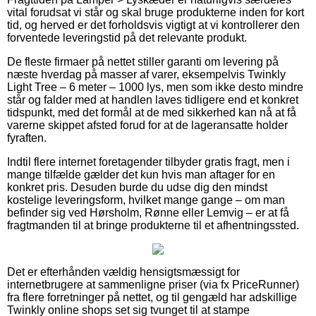
vital forudsat vi står og skal bruge produkterne inden for kort
tid, og herved er det forholdsvis vigtigt at vi kontrollerer den
forventede leveringstid på det relevante produkt.
De fleste firmaer på nettet stiller garanti om levering på
næste hverdag på masser af varer, eksempelvis Twinkly
Light Tree – 6 meter – 1000 lys, men som ikke desto mindre
står og falder med at handlen laves tidligere end et konkret
tidspunkt, med det formål at de med sikkerhed kan nå at få
varerne skippet afsted forud for at de lageransatte holder
fyraften.
Indtil flere internet foretagender tilbyder gratis fragt, men i
mange tilfælde gælder det kun hvis man aftager for en
konkret pris. Desuden burde du udse dig den mindst
kostelige leveringsform, hvilket mange gange – om man
befinder sig ved Hørsholm, Rønne eller Lemvig – er at få
fragtmanden til at bringe produkterne til et afhentningssted.
Det er efterhånden vældig hensigtsmæssigt for
internetbrugere at sammenligne priser (via fx PriceRunner)
fra flere forretninger på nettet, og til gengæld har adskillige
Twinkly online shops set sig tvunget til at stampe