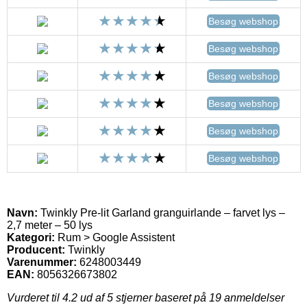
Besøg webshop
Besøg webshop
Besøg webshop
Besøg webshop
Besøg webshop
Besøg webshop
Navn:
Twinkly Pre-lit Garland granguirlande – farvet lys –
2,7 meter – 50 lys
Kategori:
Rum > Google Assistent
Producent:
Twinkly
Varenummer:
6248003449
EAN:
8056326673802
Vurderet til
4.2
ud af 5 stjerner baseret på
19
anmeldelser