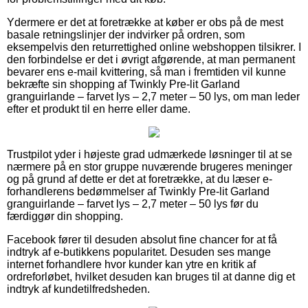
Ydermere er det at foretrække at køber er obs på de mest
basale retningslinjer der indvirker på ordren, som
eksempelvis den returrettighed online webshoppen tilsikrer. I
den forbindelse er det i øvrigt afgørende, at man permanent
bevarer ens e-mail kvittering, så man i fremtiden vil kunne
bekræfte sin shopping af Twinkly Pre-lit Garland
granguirlande – farvet lys – 2,7 meter – 50 lys, om man leder
efter et produkt til en herre eller dame.
Trustpilot yder i højeste grad udmærkede løsninger til at se
nærmere på en stor gruppe nuværende brugeres meninger
og på grund af dette er det at foretrække, at du læser e-
forhandlerens bedømmelser af Twinkly Pre-lit Garland
granguirlande – farvet lys – 2,7 meter – 50 lys før du
færdiggør din shopping.
Facebook fører til desuden absolut fine chancer for at få
indtryk af e-butikkens popularitet. Desuden ses mange
internet forhandlere hvor kunder kan ytre en kritik af
ordreforløbet, hvilket desuden kan bruges til at danne dig et
indtryk af kundetilfredsheden.