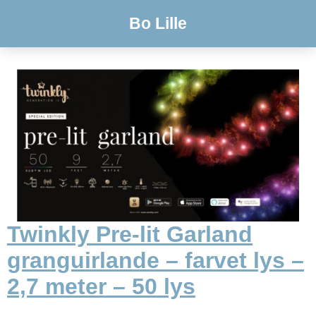
Bo Lille
Twinkly Pre-lit Garland
granguirlande – farvet lys –
2,7 meter – 50 lys