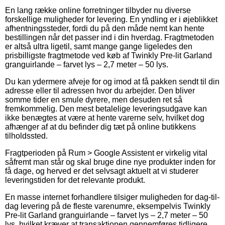
En lang række online forretninger tilbyder nu diverse
forskellige muligheder for levering. En yndling er i øjeblikket
afhentningssteder, fordi du på den måde nemt kan hente
bestillingen når det passer ind i din hverdag. Fragtmetoden
er altså ultra ligetil, samt mange gange ligeledes den
prisbilligste fragtmetode ved køb af Twinkly Pre-lit Garland
granguirlande – farvet lys – 2,7 meter – 50 lys.
Du kan ydermere afveje for og imod at få pakken sendt til din
adresse eller til adressen hvor du arbejder. Den bliver
somme tider en smule dyrere, men desuden ret så
fremkommelig. Den mest betalelige leveringsudgave kan
ikke benægtes at være at hente varerne selv, hvilket dog
afhænger af at du befinder dig tæt på online butikkens
tilholdssted.
Fragtperioden på Rum > Google Assistent er virkelig vital
såfremt man står og skal bruge dine nye produkter inden for
få dage, og herved er det selvsagt aktuelt at vi studerer
leveringstiden for det relevante produkt.
En masse internet forhandlere tilsiger muligheden for dag-til-
dag levering på de fleste varenumre, eksempelvis Twinkly
Pre-lit Garland granguirlande – farvet lys – 2,7 meter – 50
lys, hvilket kræver at transaktionen gennemføres tidligere