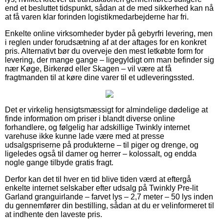
end et besluttet tidspunkt, sådan at de med sikkerhed kan nå
at få varen klar forinden logistikmedarbejderne har fri.
Enkelte online virksomheder byder på gebyrfri levering, men
i reglen under forudsætning af at der aftages for en konkret
pris. Alternativt bør du overveje den mest letkøbte form for
levering, der mange gange – ligegyldigt om man befinder sig
nær Køge, Birkerød eller Skagen – vil være at få
fragtmanden til at køre dine varer til et udleveringssted.
Det er virkelig hensigtsmæssigt for almindelige dødelige at
finde information om priser i blandt diverse online
forhandlere, og følgelig har adskillige Twinkly internet
varehuse ikke kunne lade være med at presse
udsalgspriserne på produkterne – til piger og drenge, og
ligeledes også til damer og herrer – kolossalt, og endda
nogle gange tilbyde gratis fragt.
Derfor kan det til hver en tid blive tiden værd at eftergå
enkelte internet selskaber efter udsalg på Twinkly Pre-lit
Garland granguirlande – farvet lys – 2,7 meter – 50 lys inden
du gennemfører din bestilling, sådan at du er velinformeret til
at indhente den laveste pris.