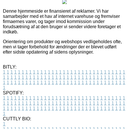
Denne hjemmeside er finansieret af reklamer. Vi har
samarbejder med et hav af internet varehuse og fremviser
firmaernes varer, og tager imod kommission under
forudsætning af at den bruger vi sender videre foretager et
indkøb.
Orientering om produkter og webshops vedligeholdes ofte,
men vi tager forbehold for ændringer der er blevet udført
efter sidste opdatering af sidens oplysninger.
BITLY:
1
1
1
1
1
1
1
1
1
1
1
1
1
1
1
1
1
1
1
1
1
1
1
1
1
1
1
1
1
1
1
1
1
1
1
1
1
1
1
1
1
1
1
1
1
1
1
1
1
1
1
1
1
1
1
1
1
1
1
1
1
1
1
1
1
1
1
1
1
1
1
1
1
1
1
1
1
1
1
1
1
1
1
1
1
1
1
1
1
1
1
1
1
1
1
1
1
1
1
1
SPOTIFY:
1
1
1
1
1
1
1
1
1
1
1
1
1
1
1
1
1
1
1
1
1
1
1
1
1
1
1
1
1
1
1
1
1
1
1
1
1
1
1
1
1
1
1
1
1
1
1
1
1
1
1
1
1
1
1
1
1
1
1
1
1
1
1
1
1
1
1
1
1
1
1
1
1
1
1
1
1
1
1
1
1
1
1
1
1
1
1
1
1
1
1
1
1
1
1
1
1
1
1
1
CUTTLY BIO:
1