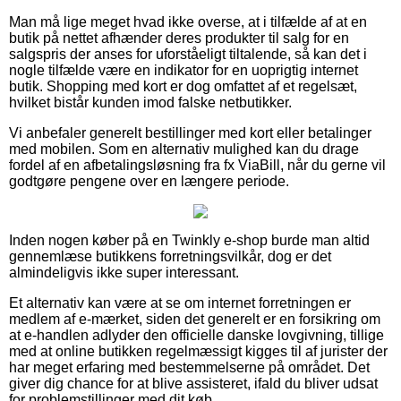
Man må lige meget hvad ikke overse, at i tilfælde af at en
butik på nettet afhænder deres produkter til salg for en
salgspris der anses for uforståeligt tiltalende, så kan det i
nogle tilfælde være en indikator for en uoprigtig internet
butik. Shopping med kort er dog omfattet af et regelsæt,
hvilket bistår kunden imod falske netbutikker.
Vi anbefaler generelt bestillinger med kort eller betalinger
med mobilen. Som en alternativ mulighed kan du drage
fordel af en afbetalingsløsning fra fx ViaBill, når du gerne vil
godtgøre pengene over en længere periode.
Inden nogen køber på en Twinkly e-shop burde man altid
gennemlæse butikkens forretningsvilkår, dog er det
almindeligvis ikke super interessant.
Et alternativ kan være at se om internet forretningen er
medlem af e-mærket, siden det generelt er en forsikring om
at e-handlen adlyder den officielle danske lovgivning, tillige
med at online butikken regelmæssigt kigges til af jurister der
har meget erfaring med bestemmelserne på området. Det
giver dig chance for at blive assisteret, ifald du bliver udsat
for problemstillinger med dit køb.