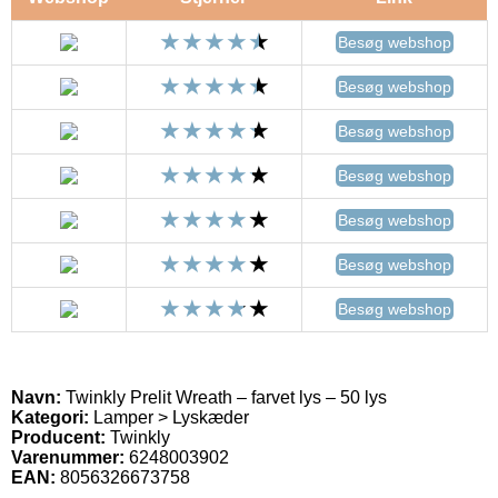
Besøg webshop
Besøg webshop
Besøg webshop
Besøg webshop
Besøg webshop
Besøg webshop
Besøg webshop
Navn:
Twinkly Prelit Wreath – farvet lys – 50 lys
Kategori:
Lamper > Lyskæder
Producent:
Twinkly
Varenummer:
6248003902
EAN:
8056326673758