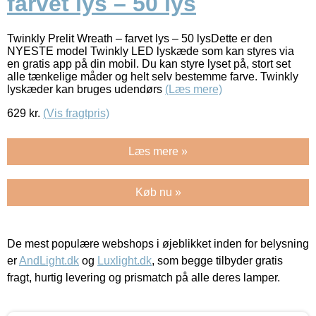
farvet lys – 50 lys
Twinkly Prelit Wreath – farvet lys – 50 lysDette er den
NYESTE model Twinkly LED lyskæde som kan styres via
en gratis app på din mobil. Du kan styre lyset på, stort set
alle tænkelige måder og helt selv bestemme farve. Twinkly
lyskæder kan bruges udendørs
(Læs mere)
629
kr.
(Vis fragtpris)
Læs mere »
Køb nu »
De mest populære webshops i øjeblikket inden for belysning
er
AndLight.dk
og
Luxlight.dk
, som begge tilbyder gratis
fragt, hurtig levering og prismatch på alle deres lamper.