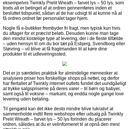
eksempelvis Twinkly Prelit Wreath – farvet lys – 50 lys, som
trods alt er betinget af at ordren gennemføres inden et
besluttet tidspunkt, sådan at de har udsigt til at kunne nå at
få ordren ordnet før personalet tager hjem.
Nogle få e-butikker frembyder fri fragt, men typisk kun hvis
du aftager for et præcist beløb. Desuden kunne man tage
den mindst kostelige type af levering, der i de fleste tilfælde
– uden hensyn til om du bor tæt på Esbjerg, Svendborg eller
Støvring – vil blive at få fragtmanden til at køre dine
produkter til et udleveringssted.
Det er jo særdeles praktisk for almindelige mennesker at
analysere priser hos forskellige shops på nettet, og derfor
har flertallet af Twinkly internet outlets fundet det uundgåeligt
at trykke salgspriserne på deres varer – til børn og babyer,
samt også til voksne – markant, og endda nogle gange love
levering uden betaling.
Til gengæld kan det ikke desto mindre blive lukrativt at
sammenholde indtil flere webshops efter udsalg på Twinkly
Prelit Wreath – farvet lys – 50 lys forinden du placerer
ordren, således at du er velinformeret til at opnå den mest