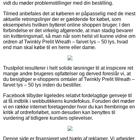
vidt du møder problemstillinger med din bestilling.
Tilmed anbefales det at køberen er påpasselig med de mest
aktuelle retningslinjer der er gældende for købet, som
eksempelvis hvilken bytteret online shoppen bruger. I den
forbindelse er det virkelig afgørende, at man stadig bevarer
sin kvitteringsmail, så man når som helst vil kunne vidne om
ordren af Twinkly Prelit Wreath – farvet lys – 50 lys, hvad
end man skal købe til en herre eller dame.
Trustpilot resulterer i helt solide løsninger til at inspicere ret
mange andre brugeres opfattelser og derved foreslår vi, at
du besigtiger e-shoppens omtaler af Twinkly Prelit Wreath –
farvet lys – 50 lys inden du bestiller.
Facebook tilbyder ligeledes relativt fordelagtige genveje til
at få indblik i webbutikkens kundefokus. Foruden det møder
vi en række internet foretagender hvor du kan frembringe en
kritik af ordreforløbet, som desuden kan benyttes til
vurdering af tidligere kunders oplevelser.
Denne side er finansieret ved hjælp af reklamer. Vi arbejder