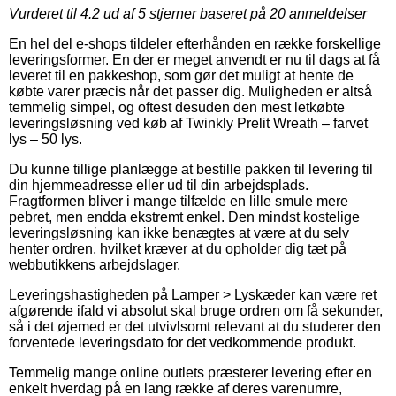
Vurderet til
4.2
ud af 5 stjerner baseret på
20
anmeldelser
En hel del e-shops tildeler efterhånden en række forskellige
leveringsformer. En der er meget anvendt er nu til dags at få
leveret til en pakkeshop, som gør det muligt at hente de
købte varer præcis når det passer dig. Muligheden er altså
temmelig simpel, og oftest desuden den mest letkøbte
leveringsløsning ved køb af Twinkly Prelit Wreath – farvet
lys – 50 lys.
Du kunne tillige planlægge at bestille pakken til levering til
din hjemmeadresse eller ud til din arbejdsplads.
Fragtformen bliver i mange tilfælde en lille smule mere
pebret, men endda ekstremt enkel. Den mindst kostelige
leveringsløsning kan ikke benægtes at være at du selv
henter ordren, hvilket kræver at du opholder dig tæt på
webbutikkens arbejdslager.
Leveringshastigheden på Lamper > Lyskæder kan være ret
afgørende ifald vi absolut skal bruge ordren om få sekunder,
så i det øjemed er det utvivlsomt relevant at du studerer den
forventede leveringsdato for det vedkommende produkt.
Temmelig mange online outlets præsterer levering efter en
enkelt hverdag på en lang række af deres varenumre,