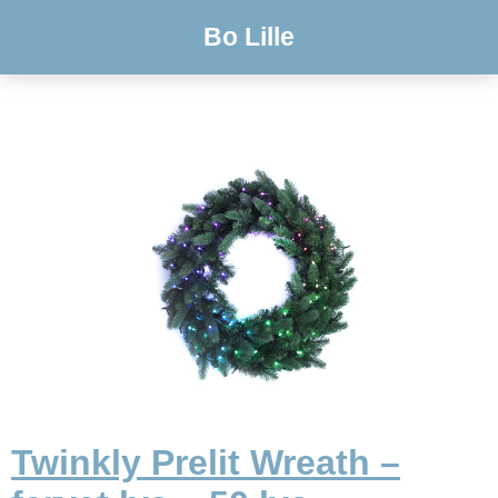
Bo Lille
Twinkly Prelit Wreath –