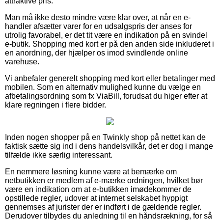
attraktive pris.
Man må ikke desto mindre være klar over, at når en e-
handler afsætter varer for en udsalgspris der anses for
utrolig favorabel, er det tit være en indikation på en svindel
e-butik. Shopping med kort er på den anden side inkluderet i
en anordning, der hjælper os imod svindlende online
varehuse.
Vi anbefaler generelt shopping med kort eller betalinger med
mobilen. Som en alternativ mulighed kunne du vælge en
afbetalingsordning som fx ViaBill, forudsat du higer efter at
klare regningen i flere bidder.
Inden nogen shopper på en Twinkly shop på nettet kan de
faktisk sætte sig ind i dens handelsvilkår, det er dog i mange
tilfælde ikke særlig interessant.
En nemmere løsning kunne være at bemærke om
netbutikken er medlem af e-mærke ordningen, hvilket bør
være en indikation om at e-butikken imødekommer de
opstillede regler, udover at internet selskabet hyppigt
gennemses af jurister der er indført i de gældende regler.
Derudover tilbydes du anledning til en håndsrækning, for så